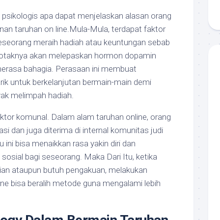
psikologis apa dapat menjelaskan alasan orang
an taruhan on line.Mula-Mula, terdapat faktor
seseorang meraih hadiah atau keuntungan sebab
, otaknya akan melepaskan hormon dopamin
erasa bahagia. Perasaan ini membuat
rik untuk berkelanjutan bermain-main demi
ak melimpah hadiah.
faktor komunal. Dalam alam taruhan online, orang
i dan juga diterima di internal komunitas judi
ini bisa menaikkan rasa yakin diri dan
sial bagi seseorang. Maka Dari Itu, ketika
ian ataupun butuh pengakuan, melakukan
ine bisa beralih metode guna mengalami lebih