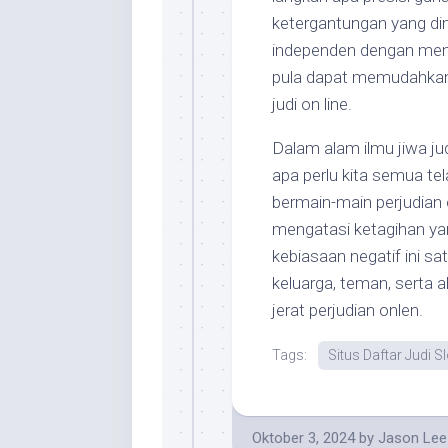
ketergantungan yang di
independen dengan mengg
pula dapat memudahkan
judi on line.
Dalam alam ilmu jiwa jud
apa perlu kita semua tel
bermain-main perjudian 
mengatasi ketagihan yan
kebiasaan negatif ini s
keluarga, teman, serta a
jerat perjudian onlen.
Tags:
Situs Daftar Judi Sl
Oktober 3, 2024
by
Jason Lee