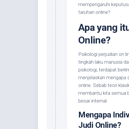
mempengaruhi keputusa
taruhan online?
Apa yang it
Online?
Psikologi perjudian on li
tingkah laku manusia da
psikologi, terdapat berl
menjelaskan mengapa se
online. Sebab teori klas
membantu kita semua ba
besar internal.
Mengapa Indiv
Judi Online?