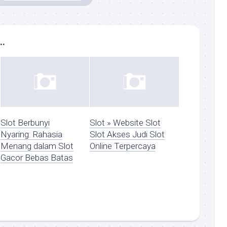
..
Slot Berbunyi
Slot » Website Slot
Nyaring: Rahasia
Slot Akses Judi Slot
Menang dalam Slot
Online Terpercaya
Gacor Bebas Batas