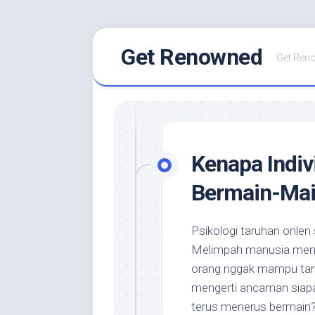
Skip
Get Renowned
to
Get Ren
content
Kenapa Indiv
Bermain-Mai
Psikologi taruhan onlen 
Melimpah manusia men
orang nggak mampu tama
mengerti ancaman siapa
terus menerus bermain?