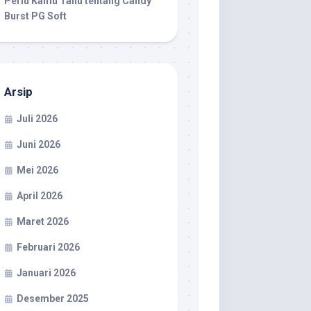
Perlu Kamu Tahu tentang Candy
Burst PG Soft
Arsip
Juli 2026
Juni 2026
Mei 2026
April 2026
Maret 2026
Februari 2026
Januari 2026
Desember 2025