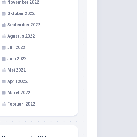
November 2022
Oktober 2022
September 2022
Agustus 2022
Juli 2022
Juni 2022
Mei 2022
April 2022
Maret 2022
Februari 2022