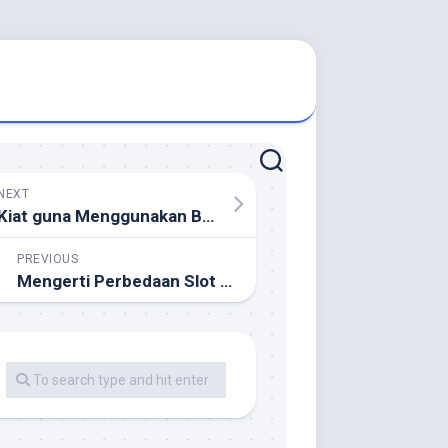
NEXT
Kiat guna Menggunakan Bonus serta Pemasaran bersama Bijak
PREVIOUS
Mengerti Perbedaan Slot Online pada Aneka Negara