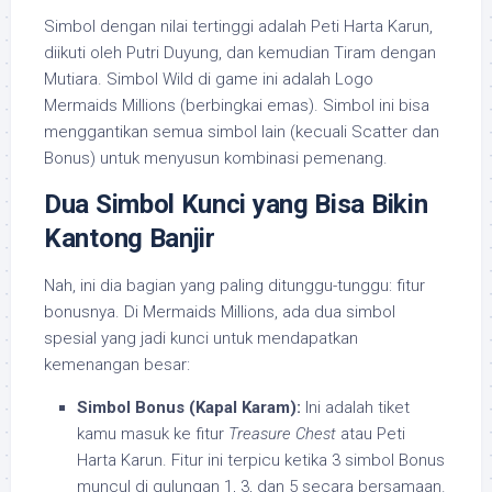
Simbol dengan nilai tertinggi adalah Peti Harta Karun,
diikuti oleh Putri Duyung, dan kemudian Tiram dengan
Mutiara. Simbol Wild di game ini adalah Logo
Mermaids Millions (berbingkai emas). Simbol ini bisa
menggantikan semua simbol lain (kecuali Scatter dan
Bonus) untuk menyusun kombinasi pemenang.
Dua Simbol Kunci yang Bisa Bikin
Kantong Banjir
Nah, ini dia bagian yang paling ditunggu-tunggu: fitur
bonusnya. Di Mermaids Millions, ada dua simbol
spesial yang jadi kunci untuk mendapatkan
kemenangan besar:
Simbol Bonus (Kapal Karam):
Ini adalah tiket
kamu masuk ke fitur
Treasure Chest
atau Peti
Harta Karun. Fitur ini terpicu ketika 3 simbol Bonus
muncul di gulungan 1, 3, dan 5 secara bersamaan.