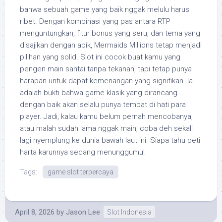
bahwa sebuah game yang baik nggak melulu harus
ribet. Dengan kombinasi yang pas antara RTP
menguntungkan, fitur bonus yang seru, dan tema yang
disajikan dengan apik, Mermaids Millions tetap menjadi
pilihan yang solid. Slot ini cocok buat kamu yang
pengen main santai tanpa tekanan, tapi tetap punya
harapan untuk dapat kemenangan yang signifikan. Ia
adalah bukti bahwa game klasik yang dirancang
dengan baik akan selalu punya tempat di hati para
player. Jadi, kalau kamu belum pernah mencobanya,
atau malah sudah lama nggak main, coba deh sekali
lagi nyemplung ke dunia bawah laut ini. Siapa tahu peti
harta karunnya sedang menunggumu!
Tags:
game slot terpercaya
April 8, 2026
by
Jason Lee
Slot Indonesia