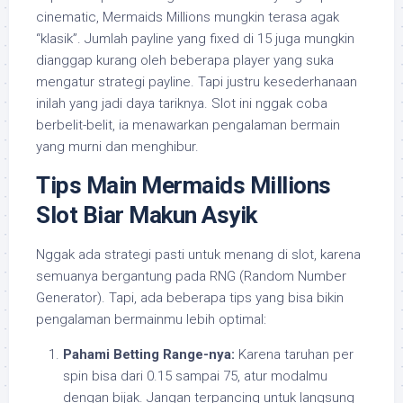
cinematic, Mermaids Millions mungkin terasa agak
“klasik”. Jumlah payline yang fixed di 15 juga mungkin
dianggap kurang oleh beberapa player yang suka
mengatur strategi payline. Tapi justru kesederhanaan
inilah yang jadi daya tariknya. Slot ini nggak coba
berbelit-belit, ia menawarkan pengalaman bermain
yang murni dan menghibur.
Tips Main Mermaids Millions
Slot Biar Makun Asyik
Nggak ada strategi pasti untuk menang di slot, karena
semuanya bergantung pada RNG (Random Number
Generator). Tapi, ada beberapa tips yang bisa bikin
pengalaman bermainmu lebih optimal:
Pahami Betting Range-nya:
Karena taruhan per
spin bisa dari 0.15 sampai 75, atur modalmu
dengan bijak. Jangan terpancing untuk langsung