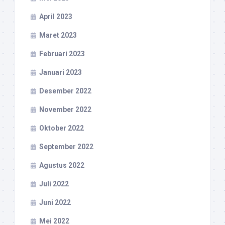
April 2023
Maret 2023
Februari 2023
Januari 2023
Desember 2022
November 2022
Oktober 2022
September 2022
Agustus 2022
Juli 2022
Juni 2022
Mei 2022