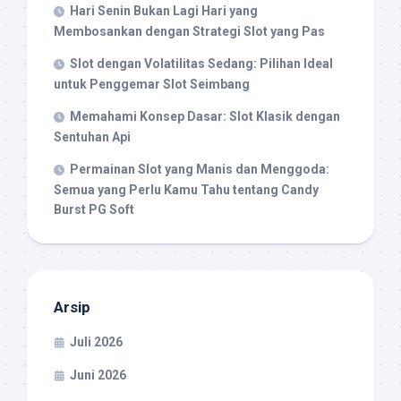
Hari Senin Bukan Lagi Hari yang
Membosankan dengan Strategi Slot yang Pas
Slot dengan Volatilitas Sedang: Pilihan Ideal
untuk Penggemar Slot Seimbang
Memahami Konsep Dasar: Slot Klasik dengan
Sentuhan Api
Permainan Slot yang Manis dan Menggoda:
Semua yang Perlu Kamu Tahu tentang Candy
Burst PG Soft
Arsip
Juli 2026
Juni 2026