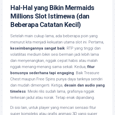
Hal-Hal yang Bikin Mermaids
Millions Slot Istimewa (dan
Beberapa Catatan Kecil)
Setelah main cukup lama, ada beberapa poin yang
menurut kita menjadi kekuatan utama slot ini. Pertama,
keseimbangannya sangat baik
. RTP yang tinggi dan
volatilitas medium bikin sesi bermain jadi lebih lama
dan menyenangkan, nggak cepat habis atau malah
nggak menang-menang sama sekali. Kedua,
fitur
bonusnya sederhana tapi engaging
. Baik Treasure
Chest maupun Free Spins punya daya tariknya sendiri
dan mudah dimengerti. Ketiga,
desain dan audio yang
timeless
. Meski rilis sudah lama, grafisnya nggak
terkesan jadul atau norak. Tetap enak dipandang.
Di sisi lain, untuk player yang mencari sensasi fitur
super kompleks atau grafis animasi 3D yang super