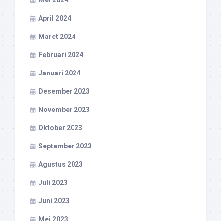
Mei 2024
April 2024
Maret 2024
Februari 2024
Januari 2024
Desember 2023
November 2023
Oktober 2023
September 2023
Agustus 2023
Juli 2023
Juni 2023
Mei 2023