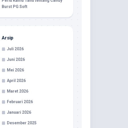
Perlu Kamu Tahu tentang Candy
Burst PG Soft
Arsip
Juli 2026
Juni 2026
Mei 2026
April 2026
Maret 2026
Februari 2026
Januari 2026
Desember 2025