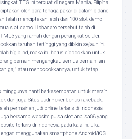
ingkat TTG ini terbuat di negara Manila, Filipina
ciptakan oleh para tenaga pakar di dalam bidang
an telah menciptakan lebih dari 100 slot demo
Semua slot demo Habanero tersebut telah di
HTML5 yang ramah dengan perangkat seluler.
kkan taruhan tertinggi yang dibikin sejauh ini.
dalah big blind, maka itu harus dicocokkan untuk
orang pemain mengangkat, semua pemain lain
kan gaji’ atau mencocokkannya, untuk tetap
-tiap minggunya nanti berkesempatan untuk meraih
ck dan juga Situs Judi Poker bonus rakeback.
ah permainan judi online terlaris di Indonesia
u juga bersama website pulsa slot analisa88 yang
site terlaris di Indonesia pada kala ini. Jika
n dengan menggunakan smartphone Android/iOS