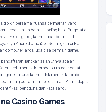
a dibikin bersama nuansa permainan yang
kan pengalaman bermain paling baik. Pragmatic
rovider slot gacor, kamu dapat bermain di
layaknya Android atau iOS. Sedangkan di PC
 dan computer, anda juga bisa bermain game.
r pendaftaran, langkah selanjutnya adalah
Kamu perlu mengklik tombol kirim agar dapat
langgan kita. Jika kamu tidak mengklik tombol
 dapat meninjau formulir pendaftaran. Kamu dapat
entifikasi pengguna dan kata sandi.
line Casino Games