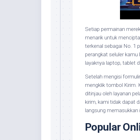
Setiap permainan merek
menarik untuk mencipta
terkenal sebagai No. 1 p
perangkat seluler kamu 
layaknya laptop, tablet
Setelah mengisi formuli
mengklik tombol Kirim. 
ditinjau oleh layanan pe
kirim, kami tidak dapat
langsung memasukkan id
Popular On