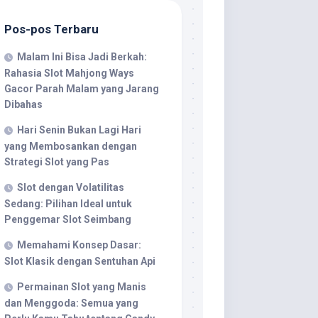
Pos-pos Terbaru
Malam Ini Bisa Jadi Berkah:
Rahasia Slot Mahjong Ways
Gacor Parah Malam yang Jarang
Dibahas
Hari Senin Bukan Lagi Hari
yang Membosankan dengan
Strategi Slot yang Pas
Slot dengan Volatilitas
Sedang: Pilihan Ideal untuk
Penggemar Slot Seimbang
Memahami Konsep Dasar:
Slot Klasik dengan Sentuhan Api
Permainan Slot yang Manis
dan Menggoda: Semua yang