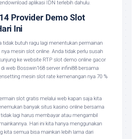
endownload aplikasi IDN terlebih dahulu.
14 Provider Demo Slot
ari Ini
 tidak butuh ragu lagi menentukan permainan
 nya mesin slot online. Anda tidak perlu susah
rkunjung ke website RTP slot demo online gacor
 di web Bosswin168 server infini88 bersama
nsetting mesin slot rate kemenangan nya 70 %
bermain slot gratis melalui web kapan saja kita
enemukan banyak situs kasino online bersama
i tidak lagi harus membayar atau mengambil
mainkannya. Hari ini kita hanya menggunakan
 kita semua bisa mainkan lebih lama dari