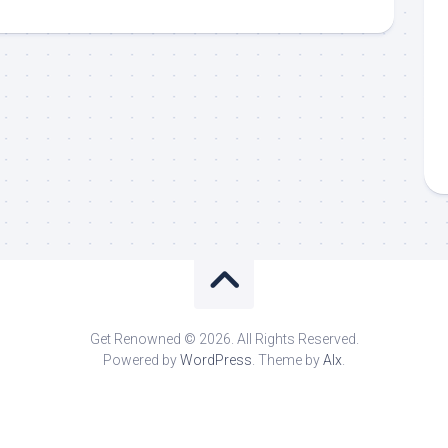
Get Renowned © 2026. All Rights Reserved.
Powered by
WordPress
. Theme by
Alx
.