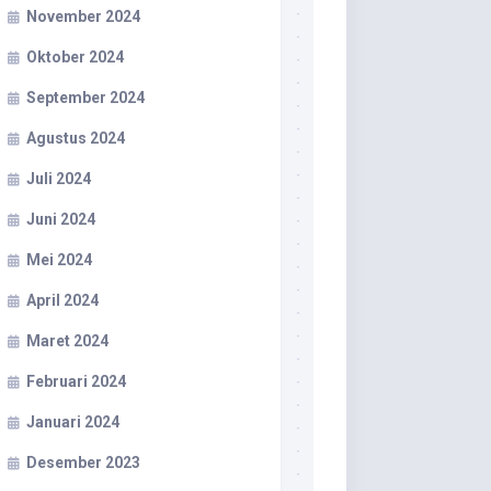
November 2024
Oktober 2024
September 2024
Agustus 2024
Juli 2024
Juni 2024
Mei 2024
April 2024
Maret 2024
Februari 2024
Januari 2024
Desember 2023