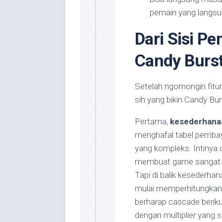
pemain yang langsu
Dari Sisi P
Candy Burs
Setelah ngomongin fitur 
sih yang bikin Candy Bur
Pertama,
kesederhana
menghafal tabel pembay
yang kompleks. Intinya
membuat game sangat m
Tapi di balik kesederha
mulai memperhitungkan 
berharap cascade beriku
dengan multiplier yang s