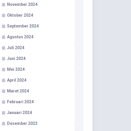
November 2024
Oktober 2024
September 2024
Agustus 2024
Juli 2024
Juni 2024
Mei 2024
April 2024
Maret 2024
Februari 2024
Januari 2024
Desember 2023