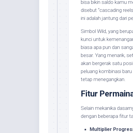
bisa bikin saldo kamu me
disebut “cascading reels
ini adalah jantung dari 
Simbol Wild, yang beru
kunci untuk kemenangan
biasa apa pun dan san
besar. Yang menarik, set
akan bergerak satu posi
peluang kombinasi baru
tetap menegangkan.
Fitur Permain
Selain mekanika dasarny
dengan beberapa fitur 
Multiplier Progress