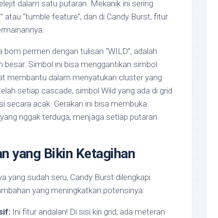
lejit dalam satu putaran. Mekanik ini sering
” atau “tumble feature”, dan di Candy Burst, fitur
permainannya.
pa bom permen dengan tulisan “WILD”, adalah
 besar. Simbol ini bisa menggantikan simbol
gat membantu dalam menyatukan cluster yang
elah setiap cascade, simbol Wild yang ada di grid
si secara acak. Gerakan ini bisa membuka
 yang nggak terduga, menjaga setiap putaran
an yang Bikin Ketagihan
a yang sudah seru, Candy Burst dilengkapi
tambahan yang meningkatkan potensinya:
if:
Ini fitur andalan! Di sisi kiri grid, ada meteran