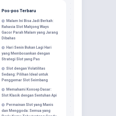
Pos-pos Terbaru
Malam Ini Bisa Jadi Berkah:
Rahasia Slot Mahjong Ways
Gacor Parah Malam yang Jarang
Dibahas
Hari Senin Bukan Lagi Hari
yang Membosankan dengan
Strategi Slot yang Pas
Slot dengan Volatilitas
Sedang: Pilihan Ideal untuk
Penggemar Slot Seimbang
Memahami Konsep Dasar:
Slot Klasik dengan Sentuhan Api
Permainan Slot yang Manis
dan Menggoda: Semua yang