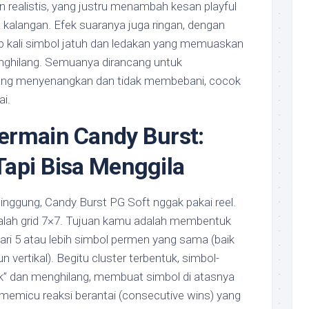
 realistis, yang justru menambah kesan playful
kalangan. Efek suaranya juga ringan, dengan
p kali simbol jatuh dan ledakan yang memuaskan
nghilang. Semuanya dirancang untuk
ang menyenangkan dan tidak membebani, cocok
ai.
ermain Candy Burst:
api Bisa Menggila
inggung, Candy Burst PG Soft nggak pakai reel.
lah grid 7×7. Tujuan kamu adalah membentuk
ari 5 atau lebih simbol permen yang sama (baik
 vertikal). Begitu cluster terbentuk, simbol-
ak” dan menghilang, membuat simbol di atasnya
a memicu reaksi berantai (consecutive wins) yang