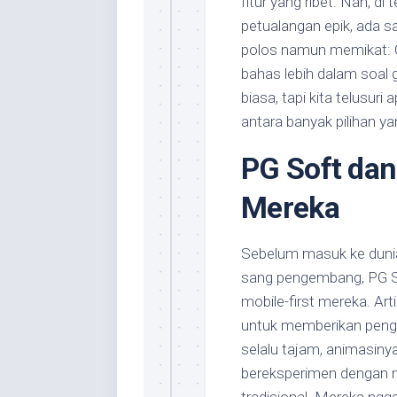
fitur yang ribet. Nah, 
petualangan epik, ada 
polos namun memikat: C
bahas lebih dalam soal
biasa, tapi kita telusuri 
antara banyak pilihan ya
PG Soft dan
Mereka
Sebelum masuk ke dunia
sang pengembang, PG So
mobile-first mereka. A
untuk memberikan penga
selalu tajam, animasiny
bereksperimen dengan m