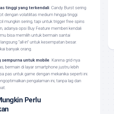
tas tinggi yang terkendali
. Candy Burst sering
ot dengan volatilitas medium hingga tinggi.
l mungkin sering, tapi untuk trigger free spins
, adanya opsi Buy Feature memberi kendali
amu bisa memilih untuk bermain santai
langsung “all-in” untuk kesempatan besar.
sukai banyak orang.
g sempurna untuk mobile
. Karena grid-nya
s, bermain di layar smartphone justru lebih
rasa pas untuk game dengan mekanika seperti ini.
ngoptimalkan pengalaman ini, tanpa lag dan
pat.
Mungkin Perlu
kan