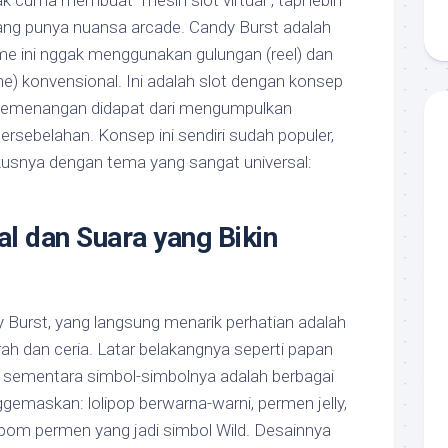
k cuma membuat “mesin slot virtual”, tapi lebih
yang punya nuansa arcade. Candy Burst adalah
me ini nggak menggunakan gulungan (reel) dan
ne) konvensional. Ini adalah slot dengan konsep
a kemenangan didapat dari mengumpulkan
rsebelahan. Konsep ini sendiri sudah populer,
snya dengan tema yang sangat universal:
al dan Suara yang Bikin
 Burst, yang langsung menarik perhatian adalah
ah dan ceria. Latar belakangnya seperti papan
, sementara simbol-simbolnya adalah berbagai
emaskan: lolipop berwarna-warni, permen jelly,
, bom permen yang jadi simbol Wild. Desainnya