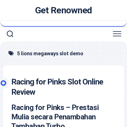
Skip
Get Renowned
to
content
5 lions megaways slot demo
Racing for Pinks Slot Online
Review
Racing for Pinks – Prestasi
Mulia secara Penambahan
Tambahan Turbo