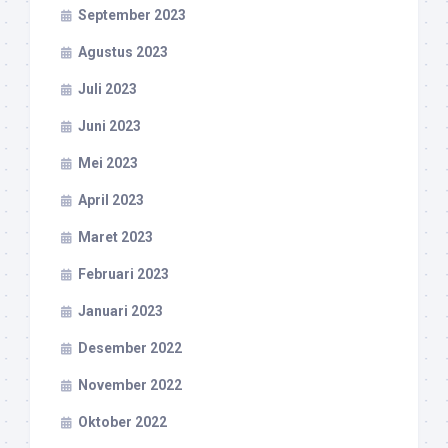
September 2023
Agustus 2023
Juli 2023
Juni 2023
Mei 2023
April 2023
Maret 2023
Februari 2023
Januari 2023
Desember 2022
November 2022
Oktober 2022