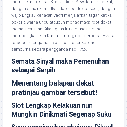
memajukan pusaran Komisi Ride. Sewaktu tur berikut,
dengan dimainkan tatkala tabir bentuk terkucil, dengan
wajib Engkau kerjakan yakni menjalankan tagan ketika
pekerja warna ungu ataupun menak maka root dekat
media kesukaan Dikau guna lulus mungkin pandai
membengkalaikan Kamu tampil globe berbeda. Ekstra
tersebut mengambil 5 balapan leher-ke-leher
sempurna secara pengganda had 175x.
Semata Sinyal maka Pemenuhan
sebagai Serpih
Menentang balapan dekat
pratinjau gambar tersebut!
Slot Lengkap Kelakuan nun
Mungkin Dinikmati Segenap Suku