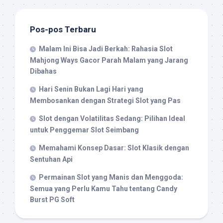
Pos-pos Terbaru
Malam Ini Bisa Jadi Berkah: Rahasia Slot
Mahjong Ways Gacor Parah Malam yang Jarang
Dibahas
Hari Senin Bukan Lagi Hari yang
Membosankan dengan Strategi Slot yang Pas
Slot dengan Volatilitas Sedang: Pilihan Ideal
untuk Penggemar Slot Seimbang
Memahami Konsep Dasar: Slot Klasik dengan
Sentuhan Api
Permainan Slot yang Manis dan Menggoda:
Semua yang Perlu Kamu Tahu tentang Candy
Burst PG Soft