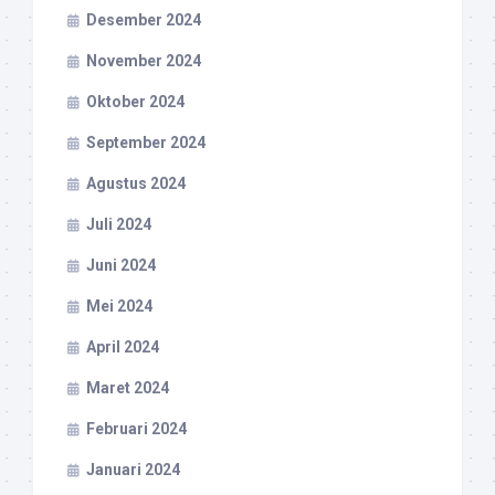
Desember 2024
November 2024
Oktober 2024
September 2024
Agustus 2024
Juli 2024
Juni 2024
Mei 2024
April 2024
Maret 2024
Februari 2024
Januari 2024