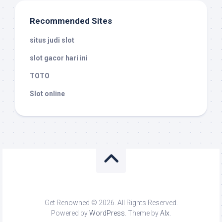
Recommended Sites
situs judi slot
slot gacor hari ini
TOTO
Slot online
Get Renowned © 2026. All Rights Reserved.
Powered by
WordPress
. Theme by
Alx
.