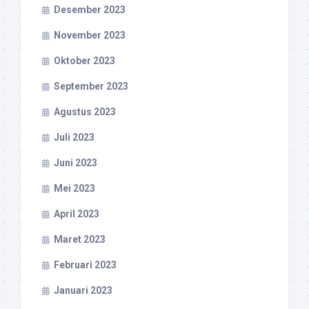
Desember 2023
November 2023
Oktober 2023
September 2023
Agustus 2023
Juli 2023
Juni 2023
Mei 2023
April 2023
Maret 2023
Februari 2023
Januari 2023