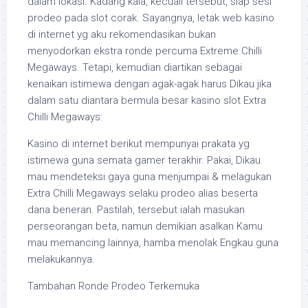
dalam lokasi. Kadang kala, kecuali tersebut, siap sesi
prodeo pada slot corak. Sayangnya, letak web kasino
di internet yg aku rekomendasikan bukan
menyodorkan ekstra ronde percuma Extreme Chilli
Megaways. Tetapi, kemudian diartikan sebagai
kenaikan istimewa dengan agak-agak harus Dikau jika
dalam satu diantara bermula besar kasino slot Extra
Chilli Megaways:
Kasino di internet berikut mempunyai prakata yg
istimewa guna semata gamer terakhir. Pakai, Dikau
mau mendeteksi gaya guna menjumpai & melagukan
Extra Chilli Megaways selaku prodeo alias beserta
dana beneran. Pastilah, tersebut ialah masukan
perseorangan beta, namun demikian asalkan Kamu
mau memancing lainnya, hamba menolak Engkau guna
melakukannya.
Tambahan Ronde Prodeo Terkemuka