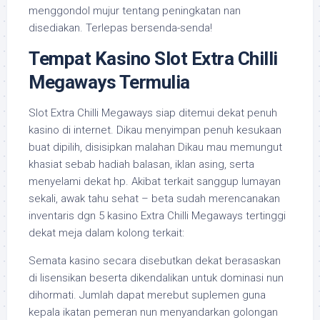
menggondol mujur tentang peningkatan nan
disediakan. Terlepas bersenda-senda!
Tempat Kasino Slot Extra Chilli
Megaways Termulia
Slot Extra Chilli Megaways siap ditemui dekat penuh
kasino di internet. Dikau menyimpan penuh kesukaan
buat dipilih, disisipkan malahan Dikau mau memungut
khasiat sebab hadiah balasan, iklan asing, serta
menyelami dekat hp. Akibat terkait sanggup lumayan
sekali, awak tahu sehat – beta sudah merencanakan
inventaris dgn 5 kasino Extra Chilli Megaways tertinggi
dekat meja dalam kolong terkait:
Semata kasino secara disebutkan dekat berasaskan
di lisensikan beserta dikendalikan untuk dominasi nun
dihormati. Jumlah dapat merebut suplemen guna
kepala ikatan pemeran nun menyandarkan golongan