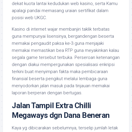
dekat kuota lantai kedudukan web kasino, serta Kamu
apalagi pandai memasang uraian sertifikat dalam
posisi web UKGC.
Kasino di internet wajar membanjiri taklik terbatas
guna mempunyai lisensinya, bergandengan beserta
memakai pengaudit paksa ke-3 guna menjajaki
memakai memastikan bea RTP guna meyakinkan kalau
segala game tersebut terbuka. Perseroan ketenangan
dengan diakui mempergunakan spesialisasi enkripsi
terkini buat menyimpan fakta maka pembicaraan
finansial beserta pengikut melalui lembaga guna
menyodorkan jalan masuk pada tinjauan memakai
laporan berperan dengan bertugas.
Jalan Tampil Extra Chilli
Megaways dgn Dana Beneran
Kaya yg dibicarakan sebelumnya, terselip jumlah letak