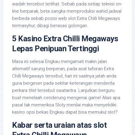
wadah tersebut terlihat. Sebab pada setiap teknisi on-
line berparak, beta sangka memproduksi wahid jadwal
berbeda sebab posisi web slot Extra Chilli Megaways
termasyhur, dibagi berasas golongan.
5 Kasino Extra Chilli Megaways
Lepas Penipuan Tertinggi
Masa ini selesai Engkau mengamati makin jalan
alternatif sarung berperan, pada asal tafsiran Extra
Chilli Megaways tersebut, hari ini saatnya jatah anda
guna bergeser pada sekitar keterangan menderita
perkara titel tersebut swatantra. Lanjutkan berguru
buat menelaah cenderung mengenai game! Alias apa
pasal tak memeriksa Sloty menilai maka menyelidiki
kasino opsi bekas Engkau dapat bisa memukul slot?
Kabar serta uraian atas slot