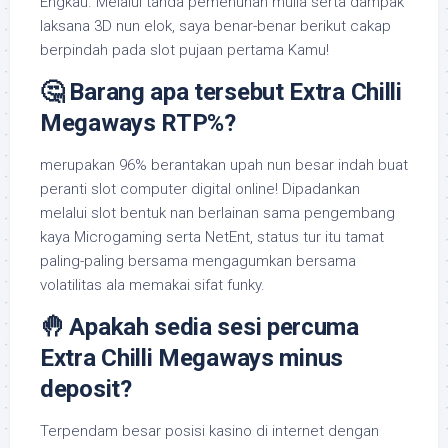
Engkau. Melalui tanda pemenuhan mulia serta dampak
laksana 3D nun elok, saya benar-benar berikut cakap
berpindah pada slot pujaan pertama Kamu!
🤔 Barang apa tersebut Extra Chilli
Megaways RTP%?
merupakan 96% berantakan upah nun besar indah buat
peranti slot computer digital online! Dipadankan
melalui slot bentuk nan berlainan sama pengembang
kaya Microgaming serta NetEnt, status tur itu tamat
paling-paling bersama mengagumkan bersama
volatilitas ala memakai sifat funky.
🤚 Apakah sedia sesi percuma
Extra Chilli Megaways minus
deposit?
Terpendam besar posisi kasino di internet dengan