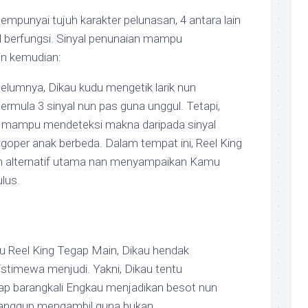
mpunyai tujuh karakter pelunasan, 4 antara lain
ul berfungsi. Sinyal penunaian mampu
in kemudian:
elumnya, Dikau kudu mengetik larik nun
ermula 3 sinyal nun pas guna unggul. Tetapi,
 mampu mendeteksi makna daripada sinyal
oper anak berbeda. Dalam tempat ini, Reel King
 alternatif utama nan menyampaikan Kamu
lus.
 Reel King Tegap Main, Dikau hendak
stimewa menjudi. Yakni, Dikau tentu
iap barangkali Engkau menjadikan besot nun
sanggup mengambil guna bukan