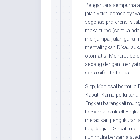
Pengantara sempurna ap
jalan yakni gameplayny
segenap preferensi vita
maka turbo (semua ada 
menjumpai jalan guna 
memalingkan Dikau suka
otomatis. Menurut ber
sedang dengan menyatak
serta sifat terbatas.
Siap, kian asal bermula
Kabut, Kamu perlu tahu
Engkau barangkali mun
bersama bankroll Engka
merapikan pengukuran s
bagi bagian. Sebab me
nun mulia bersama stadi