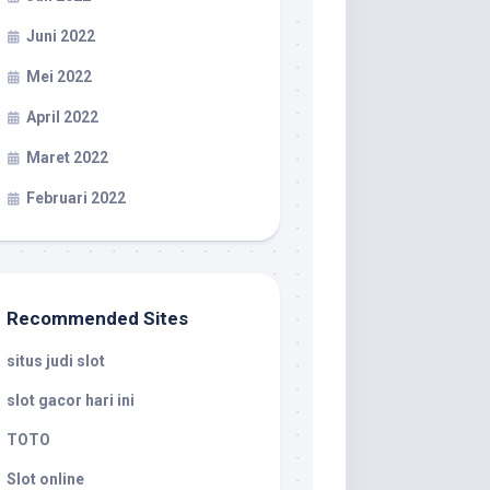
Juni 2022
Mei 2022
April 2022
Maret 2022
Februari 2022
Recommended Sites
situs judi slot
slot gacor hari ini
TOTO
Slot online