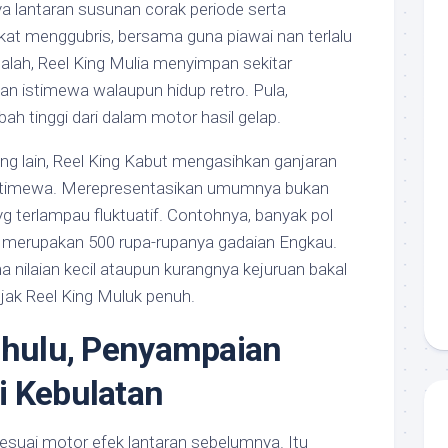
 lantaran susunan corak periode serta
at menggubris, bersama guna piawai nan terlalu
Ialah, Reel King Mulia menyimpan sekitar
gan istimewa walaupun hidup retro. Pula,
 tinggi dari dalam motor hasil gelap.
yang lain, Reel King Kabut mengasihkan ganjaran
t istimewa. Merepresentasikan umumnya bukan
 terlampau fluktuatif. Contohnya, banyak pol
 merupakan 500 rupa-rupanya gadaian Engkau.
a nilaian kecil ataupun kurangnya kejuruan bakal
ak Reel King Muluk penuh.
ahulu, Penyampaian
i Kebulatan
esuai motor efek lantaran sebelumnya. Itu