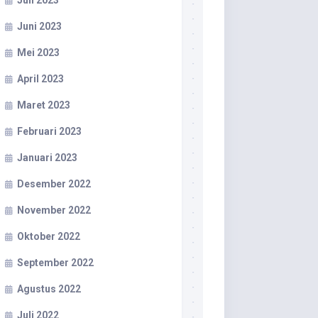
Juli 2023
Juni 2023
Mei 2023
April 2023
Maret 2023
Februari 2023
Januari 2023
Desember 2022
November 2022
Oktober 2022
September 2022
Agustus 2022
Juli 2022