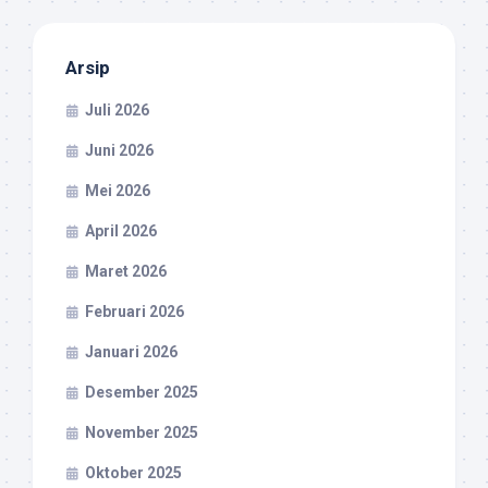
Arsip
Juli 2026
Juni 2026
Mei 2026
April 2026
Maret 2026
Februari 2026
Januari 2026
Desember 2025
November 2025
Oktober 2025