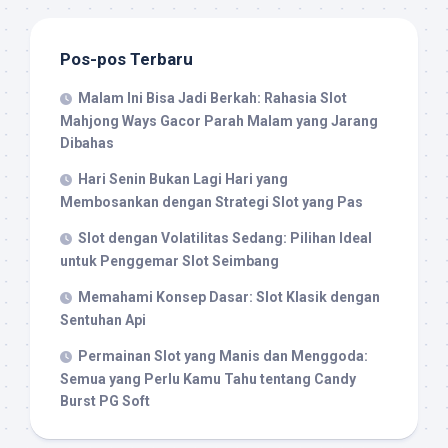
Pos-pos Terbaru
Malam Ini Bisa Jadi Berkah: Rahasia Slot
Mahjong Ways Gacor Parah Malam yang Jarang
Dibahas
Hari Senin Bukan Lagi Hari yang
Membosankan dengan Strategi Slot yang Pas
Slot dengan Volatilitas Sedang: Pilihan Ideal
untuk Penggemar Slot Seimbang
Memahami Konsep Dasar: Slot Klasik dengan
Sentuhan Api
Permainan Slot yang Manis dan Menggoda:
Semua yang Perlu Kamu Tahu tentang Candy
Burst PG Soft