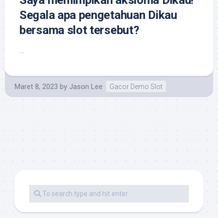
Saya memimpikan aksioma Dikau!
Segala apa pengetahuan Dikau
bersama slot tersebut?
…
Maret 8, 2023
by
Jason Lee
Gacor Demo Slot