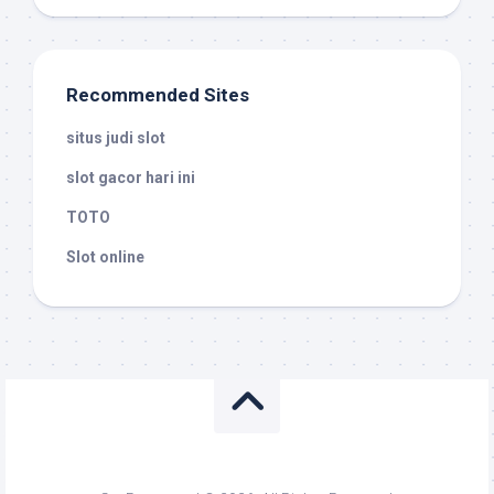
Recommended Sites
situs judi slot
slot gacor hari ini
TOTO
Slot online