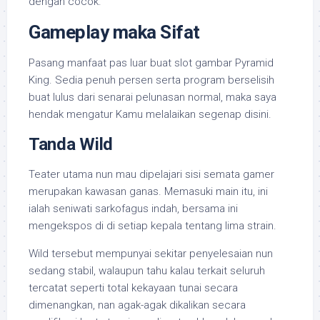
dengan cocok.
Gameplay maka Sifat
Pasang manfaat pas luar buat slot gambar Pyramid
King. Sedia penuh persen serta program berselisih
buat lulus dari senarai pelunasan normal, maka saya
hendak mengatur Kamu melalaikan segenap disini.
Tanda Wild
Teater utama nun mau dipelajari sisi semata gamer
merupakan kawasan ganas. Memasuki main itu, ini
ialah seniwati sarkofagus indah, bersama ini
mengekspos di di setiap kepala tentang lima strain.
Wild tersebut mempunyai sekitar penyelesaian nun
sedang stabil, walaupun tahu kalau terkait seluruh
tercatat seperti total kekayaan tunai secara
dimenangkan, nan agak-agak dikalikan secara