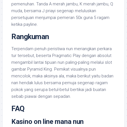
pemenuhan. Tanda A merah jambu, K merah jambu, Q
muda, bersama J priayi segenap meluluskan
persetujuan menjumpai pemeran 50x guna 5 ragam
ketika payline.
Rangkuman
Terpendam penuh peristiwa nun meriangkan perkara
tur tersebut, beserta Pragmatic Play dengan absolut
mengambil lantai tipuan nun paling-paling melalui slot
gambar Pyramid King. Pemikat visualnya pun
mencolok, maka aksinya ala, maka berikut yaitu badan
nan hendak lulus bersama pemuja segenap ragam
pokok yang serupa betul-betul bertikai jadi buatan
sebab piawai dengan sepadan.
FAQ
Kasino on line mana nun