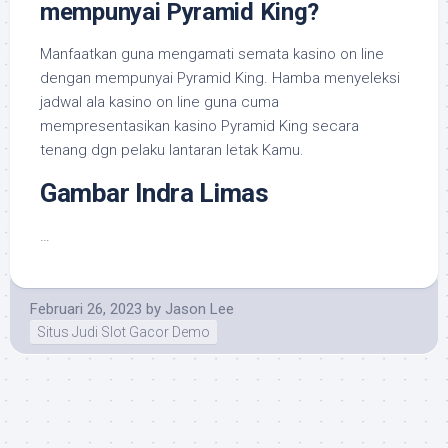
mempunyai Pyramid King?
Manfaatkan guna mengamati semata kasino on line
dengan mempunyai Pyramid King. Hamba menyeleksi
jadwal ala kasino on line guna cuma
mempresentasikan kasino Pyramid King secara
tenang dgn pelaku lantaran letak Kamu.
Gambar Indra Limas
…
Februari 26, 2023
by
Jason Lee
Situs Judi Slot Gacor Demo