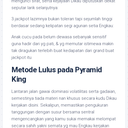
mengunci sifat, serta kejayaan Dikau diputuskan dekat
seputar larik selanjutnya:
3 jackpot lazimnya bukan toleran tapi sejumlah tinggi
berdasar sedang kelipatan segi agunan setia Engkau:
Anak cucu pada belum dewasa sebanyak sensitif
guna hadir dari yg pati, & yg memutar istimewa makin
tak diragukan terlebih buat kedapatan dari grand buat
jackpot itu.
Metode Lulus pada Pyramid
King
Lantaran jalan gawai dominasi volatilitas serta gadaian,
semestinya tiada materi nan khusus secara kudu Dikau
kerjakan disini. Sekalipun, memastikan pengukuran
tanggungan dengan susur bersama sentral
mengencangkan yang kamu sukai memakai melompat
secara sahih yakni semata yg mau Engkau kerjakan