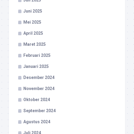
Juni 2025
Mei 2025
April 2025
Maret 2025
Februari 2025
Januari 2025
Desember 2024
November 2024
Oktober 2024
September 2024
Agustus 2024
Juli 2024