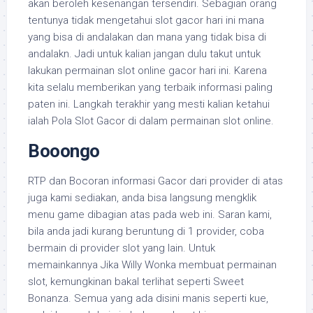
akan beroleh kesenangan tersendiri. Sebagian orang
tentunya tidak mengetahui slot gacor hari ini mana
yang bisa di andalakan dan mana yang tidak bisa di
andalakn. Jadi untuk kalian jangan dulu takut untuk
lakukan permainan slot online gacor hari ini. Karena
kita selalu memberikan yang terbaik informasi paling
paten ini. Langkah terakhir yang mesti kalian ketahui
ialah Pola Slot Gacor di dalam permainan slot online.
Booongo
RTP dan Bocoran informasi Gacor dari provider di atas
juga kami sediakan, anda bisa langsung mengklik
menu game dibagian atas pada web ini. Saran kami,
bila anda jadi kurang beruntung di 1 provider, coba
bermain di provider slot yang lain. Untuk
memainkannya Jika Willy Wonka membuat permainan
slot, kemungkinan bakal terlihat seperti Sweet
Bonanza. Semua yang ada disini manis seperti kue,