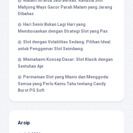
Malam Ini Bisa Jadi Berkah: Rahasia Slot
Mahjong Ways Gacor Parah Malam yang Jarang
Dibahas
Hari Senin Bukan Lagi Hari yang
Membosankan dengan Strategi Slot yang Pas
Slot dengan Volatilitas Sedang: Pilihan Ideal
untuk Penggemar Slot Seimbang
Memahami Konsep Dasar: Slot Klasik dengan
Sentuhan Api
Permainan Slot yang Manis dan Menggoda:
Semua yang Perlu Kamu Tahu tentang Candy
Burst PG Soft
Arsip