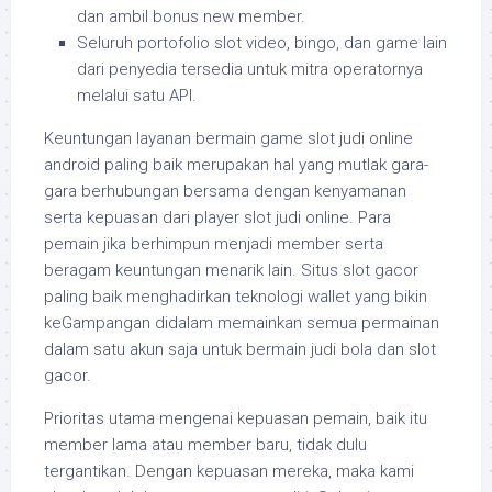
dan ambil bonus new member.
Seluruh portofolio slot video, bingo, dan game lain
dari penyedia tersedia untuk mitra operatornya
melalui satu API.
Keuntungan layanan bermain game slot judi online
android paling baik merupakan hal yang mutlak gara-
gara berhubungan bersama dengan kenyamanan
serta kepuasan dari player slot judi online. Para
pemain jika berhimpun menjadi member serta
beragam keuntungan menarik lain. Situs slot gacor
paling baik menghadirkan teknologi wallet yang bikin
keGampangan didalam memainkan semua permainan
dalam satu akun saja untuk bermain judi bola dan slot
gacor.
Prioritas utama mengenai kepuasan pemain, baik itu
member lama atau member baru, tidak dulu
tergantikan. Dengan kepuasan mereka, maka kami