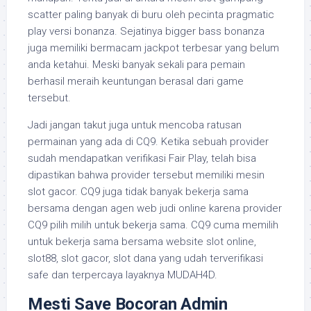
scatter paling banyak di buru oleh pecinta pragmatic
play versi bonanza. Sejatinya bigger bass bonanza
juga memiliki bermacam jackpot terbesar yang belum
anda ketahui. Meski banyak sekali para pemain
berhasil meraih keuntungan berasal dari game
tersebut.
Jadi jangan takut juga untuk mencoba ratusan
permainan yang ada di CQ9. Ketika sebuah provider
sudah mendapatkan verifikasi Fair Play, telah bisa
dipastikan bahwa provider tersebut memiliki mesin
slot gacor. CQ9 juga tidak banyak bekerja sama
bersama dengan agen web judi online karena provider
CQ9 pilih milih untuk bekerja sama. CQ9 cuma memilih
untuk bekerja sama bersama website slot online,
slot88, slot gacor, slot dana yang udah terverifikasi
safe dan terpercaya layaknya MUDAH4D.
Mesti Save Bocoran Admin