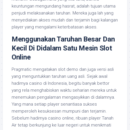
keuntungan mengundang hasrat, adalah tujuan utama
penjudi melaksanakan taruhan. Mereka juga lah yang
menyediakan akses mudah dan terjamin bagi kalangan
player yang mengalami keterbatasan akses.
Menggunakan Taruhan Besar Dan
Kecil Di Didalam Satu Mesin Slot
Online
Pragmatic mengatakan slot demo dan juga versi asli
yang menguntukkan taruhan uang asli. Sejak awal
hadirnya casino di Indonesia, begitu banyak bettor
yang rela menghabiskan waktu seharian mereka untuk
menemukan pengalaman mengasyikkan di dalamnya.
Yang mana setiap player senantiasa sukses
memperoleh kesuksesan mumpuni dan terjamin.
Sebelum hadirnya casino online, ribuan player Tanah
Air tetap berkunjung ke luar negeri untuk menikmati