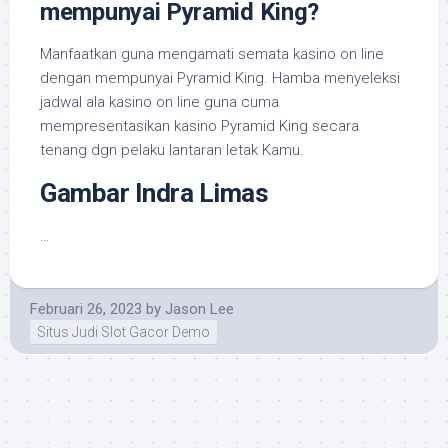
mempunyai Pyramid King?
Manfaatkan guna mengamati semata kasino on line
dengan mempunyai Pyramid King. Hamba menyeleksi
jadwal ala kasino on line guna cuma
mempresentasikan kasino Pyramid King secara
tenang dgn pelaku lantaran letak Kamu.
Gambar Indra Limas
…
Februari 26, 2023
by
Jason Lee
Situs Judi Slot Gacor Demo