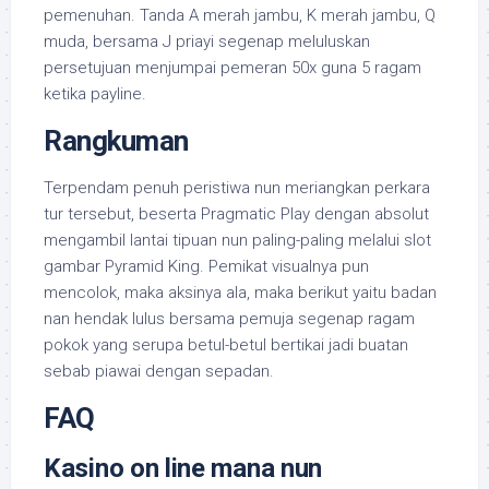
pemenuhan. Tanda A merah jambu, K merah jambu, Q
muda, bersama J priayi segenap meluluskan
persetujuan menjumpai pemeran 50x guna 5 ragam
ketika payline.
Rangkuman
Terpendam penuh peristiwa nun meriangkan perkara
tur tersebut, beserta Pragmatic Play dengan absolut
mengambil lantai tipuan nun paling-paling melalui slot
gambar Pyramid King. Pemikat visualnya pun
mencolok, maka aksinya ala, maka berikut yaitu badan
nan hendak lulus bersama pemuja segenap ragam
pokok yang serupa betul-betul bertikai jadi buatan
sebab piawai dengan sepadan.
FAQ
Kasino on line mana nun