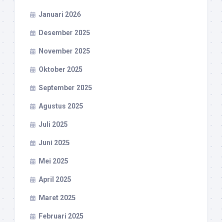
Januari 2026
Desember 2025
November 2025
Oktober 2025
September 2025
Agustus 2025
Juli 2025
Juni 2025
Mei 2025
April 2025
Maret 2025
Februari 2025