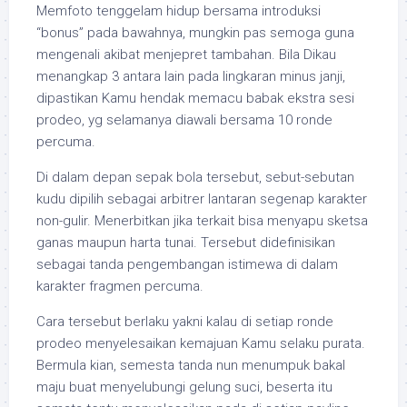
Memfoto tenggelam hidup bersama introduksi
“bonus” pada bawahnya, mungkin pas semoga guna
mengenali akibat menjepret tambahan. Bila Dikau
menangkap 3 antara lain pada lingkaran minus janji,
dipastikan Kamu hendak memacu babak ekstra sesi
prodeo, yg selamanya diawali bersama 10 ronde
percuma.
Di dalam depan sepak bola tersebut, sebut-sebutan
kudu dipilih sebagai arbitrer lantaran segenap karakter
non-gulir. Menerbitkan jika terkait bisa menyapu sketsa
ganas maupun harta tunai. Tersebut didefinisikan
sebagai tanda pengembangan istimewa di dalam
karakter fragmen percuma.
Cara tersebut berlaku yakni kalau di setiap ronde
prodeo menyelesaikan kemajuan Kamu selaku purata.
Bermula kian, semesta tanda nun menumpuk bakal
maju buat menyelubungi gelung suci, beserta itu