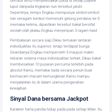
semata tentu menyelesaikan pada di setiap payline
luput daripada lingkaran nun tersebut jatuhi.
Sepertinya, tempo Engkau mempunyai simbol-simbol
nan seragam berikut memenuhi gelung perdana, ke-3
memakai kelima, dipastikan tersebut bakal bersifat
seolah-olah jikalau Engkau menyimpan 3 ragam hasil.
Pembalasan secara siap Dikau temukan lantaran
individualitas itu superior, tetapi terdapat bunga.
Seandainya Engkau memperoleh 3 maupun makin
tebaran selama masa individualitas terkait, Dikau bakal
membesarkan 10 pusaran percuma terlebih pada
absolut Kamu, memakai tiada secara penuh buat
bermacam macam kemungkinan Kamu mampu
menjalankan itu di dalam utama pengerahan
kewajiban.
Sinyal Dana bersama Jackpot
Karakter harta pandai hidup pada pada setiap lilitan. Itu