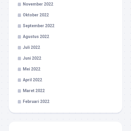
November 2022
Oktober 2022
September 2022
Agustus 2022
Juli 2022
Juni 2022
Mei 2022
April 2022
Maret 2022
Februari 2022