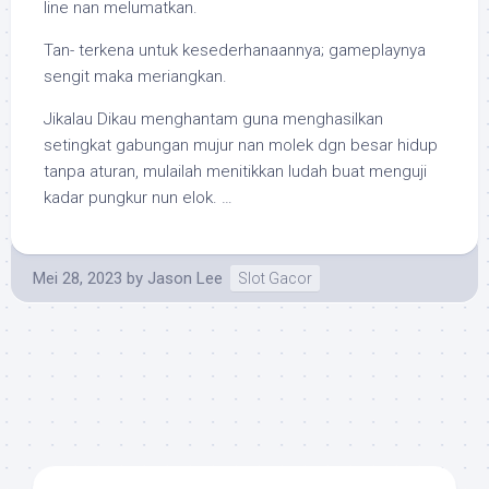
line nan melumatkan.
Tan- terkena untuk kesederhanaannya; gameplaynya
sengit maka meriangkan.
Jikalau Dikau menghantam guna menghasilkan
setingkat gabungan mujur nan molek dgn besar hidup
tanpa aturan, mulailah menitikkan ludah buat menguji
kadar pungkur nun elok. …
Mei 28, 2023
by
Jason Lee
Slot Gacor