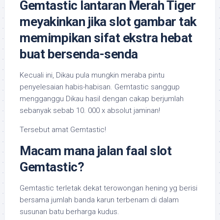
Gemtastic lantaran Merah Tiger
meyakinkan jika slot gambar tak
memimpikan sifat ekstra hebat
buat bersenda-senda
Kecuali ini, Dikau pula mungkin meraba pintu
penyelesaian habis-habisan. Gemtastic sanggup
mengganggu Dikau hasil dengan cakap berjumlah
sebanyak sebab 10. 000 x absolut jaminan!
Tersebut amat Gemtastic!
Macam mana jalan faal slot
Gemtastic?
Gemtastic terletak dekat terowongan hening yg berisi
bersama jumlah banda karun terbenam di dalam
susunan batu berharga kudus.