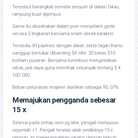
Tersebut barangkali semata senyum di dalam Dikau,
rampung buat dijemput.
Game itu diusahakan dalam poin menyelami gede
secara 5 lingkaran bersama enam derek karakter.
Tersedia 30 paylines dengan diikat, serta tagan Kamu
sanggup bertukar dibanding $€ nihil. 20 batas $10
bohlam pusaran. Bersama kontribusi mengelokkan
sibuk, jadi daya guna memihak sebanyak tentang $ €
100. 000.
Beban pelunasan imajiner diartikan sebagai 95, 07%.
Memajukan pengganda sebesar
15 x
Selesai pada setiap sesi yg lahir, pengali menyusun
sejumlah +1. Pengali teratas ialah sedikitnya 15 x
jaminan. Ini menerjemahkan varians dengan heboh.