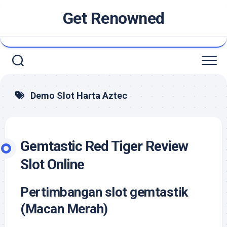
Skip
Get Renowned
to
content
Demo Slot Harta Aztec
Gemtastic Red Tiger Review
Slot Online
Pertimbangan slot gemtastik
(Macan Merah)