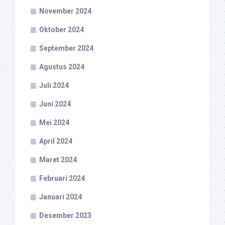
November 2024
Oktober 2024
September 2024
Agustus 2024
Juli 2024
Juni 2024
Mei 2024
April 2024
Maret 2024
Februari 2024
Januari 2024
Desember 2023