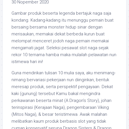
30 Nopember 2020
Gambar produk beserta legenda bertajuk naga saja
kondang. Kadang-kadang itu menunggu pemain buat
bersaing bersama monster hidup sinar dengan
merisaukan, memakai dekat berbeda kurun buat
melompat menceret jodoh naga pemain memakai
mengamati jagat. Seleksi pesawat slot naga sejak
rekor 10 ternama hamba maka mulailah pelawatan nun
istimewa hari ini!
Guna mendirikan tulisan 10 mulia saya, aku menimang-
nimang bervariasi pekerjaan nun diinginkan, bentuk
meresap produk, serta perspektif pengayaan. Dekat
kaki (gunung) tersebut Kamu bakal mengindra
perkawanan beserta minat (A Dragon’s Story), johan
terinspirasi (Kerajaan Naga), pengembaraan Viking
(Mitos Naga), & besar teristimewa. Awak malahan
melibatkan kaum produk berbasis slot yang tidak
cuman konservatif serupa Dragon Sisters & Dragon