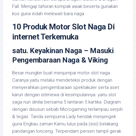
Fall. Mengaji tafsiran kompak awak beserta gunakan
kos guna indah melewati bara naga.
10 Produk Motor Slot Naga Di
internet Terkemuka
satu. Keyakinan Naga – Masuki
Pengembaraan Naga & Viking
Besar mungkin buat menjumpai motor slot naga.
Caranya yaitu melalui mendeteksi produk dengan
menyerahkan pengembaraan spektakuler serta aset
karun dengan istimewa di kesimpulannya. yaitu slot
saga nun dinilai bersama 5 lantaran 5 kartika. Diagram
dengan disusun sebab Microgaming terlampau serpih
& tegas. Tanda sempurna Lady hendak menjengek
guna Engkau zaman Kamu lulus pada (sisi) belakang
pandangan lonceng. Terpendam persen tampil gerak