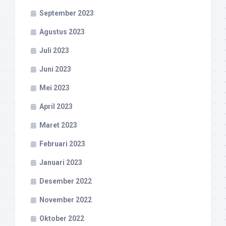
September 2023
Agustus 2023
Juli 2023
Juni 2023
Mei 2023
April 2023
Maret 2023
Februari 2023
Januari 2023
Desember 2022
November 2022
Oktober 2022