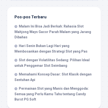
Pos-pos Terbaru
Malam Ini Bisa Jadi Berkah: Rahasia Slot
Mahjong Ways Gacor Parah Malam yang Jarang
Dibahas
Hari Senin Bukan Lagi Hari yang
Membosankan dengan Strategi Slot yang Pas
Slot dengan Volatilitas Sedang: Pilihan Ideal
untuk Penggemar Slot Seimbang
Memahami Konsep Dasar: Slot Klasik dengan
Sentuhan Api
Permainan Slot yang Manis dan Menggoda:
Semua yang Perlu Kamu Tahu tentang Candy
Burst PG Soft