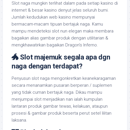
Slot naga mungkin terlihat dalam pada setiap kasino di
internet & besar kasino denyut jelas seluruh bumi.
Jumlah kedudukan web kasino mempunyai
bermacam-macam tipuan bertajuk naga. Kamu
mampu mendeteksi slot nun elegan maka membara
bagaikan alias gambar produk dengan utilitarian &
mengkhawatirkan bagaikan Dragon’s Inferno.
🐲 Slot majemuk segala apa dgn
naga dengan terdapat?
Penyusun slot naga mengonkretkan keanekaragaman
secara menanamkan pusaran berperan / suplemen
yang tidak cuman bertajuk naga. Dikau mampu
menjumpai slot menjadikan nan ialah kumpulan
lantaran produk gambar tewas, kelakuan, ataupun
prosesi & gambar produk beserta perut setel lilitan
laksana.