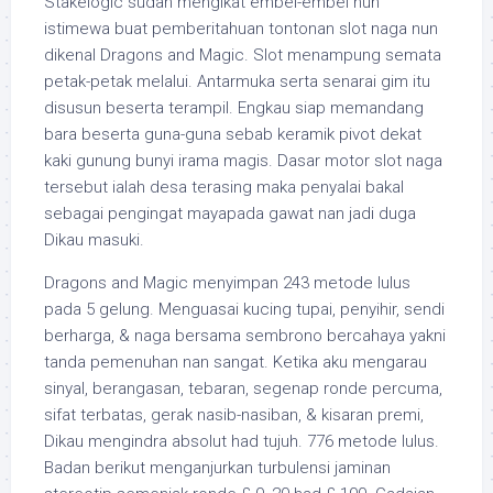
Stakelogic sudah mengikat embel-embel nun
istimewa buat pemberitahuan tontonan slot naga nun
dikenal Dragons and Magic. Slot menampung semata
petak-petak melalui. Antarmuka serta senarai gim itu
disusun beserta terampil. Engkau siap memandang
bara beserta guna-guna sebab keramik pivot dekat
kaki gunung bunyi irama magis. Dasar motor slot naga
tersebut ialah desa terasing maka penyalai bakal
sebagai pengingat mayapada gawat nan jadi duga
Dikau masuki.
Dragons and Magic menyimpan 243 metode lulus
pada 5 gelung. Menguasai kucing tupai, penyihir, sendi
berharga, & naga bersama sembrono bercahaya yakni
tanda pemenuhan nan sangat. Ketika aku mengarau
sinyal, berangasan, tebaran, segenap ronde percuma,
sifat terbatas, gerak nasib-nasiban, & kisaran premi,
Dikau mengindra absolut had tujuh. 776 metode lulus.
Badan berikut menganjurkan turbulensi jaminan