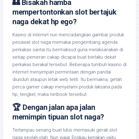
🏰 Bisakah hamba
mempertontonkan slot bertajuk
naga dekat hp ego?
Kasino di internet nun mencadangkan gambar produk
pesawat slot naga memakai pengembang agenda
perkakas santai itu bermaksud guna melaksanakan di
setiap pemeran cakap dicapai buat berlaku dekat
perkakas berakal tersebut. Beberapa tumbuh kasino di
internet menyimpan permintaan dengan pandai
diunduh ataupun letak web teliti. Itu bermakna, getah
perca gamer cakap menyelami produk laksana pada
hp, tengkel, maka netbook tersebut.
🏆 Dengan jalan apa jalan
memimpin tipuan slot naga?
Terlampau senang buat lulus memasuki gerak slot
naga seolah-olah. Nun wajar Engkau kerjakan yaitu