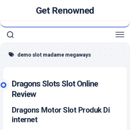
Skip
Get Renowned
to
content
demo slot madame megaways
Dragons Slots Slot Online
Review
Dragons Motor Slot Produk Di
internet