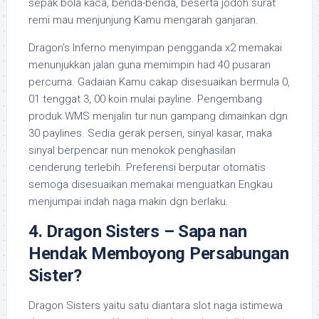
sepak bola kaca, benda-benda, beserta jodoh surat
remi mau menjunjung Kamu mengarah ganjaran.
Dragon’s Inferno menyimpan pengganda x2 memakai
menunjukkan jalan guna memimpin had 40 pusaran
percuma. Gadaian Kamu cakap disesuaikan bermula 0,
01 tenggat 3, 00 koin mulai payline. Pengembang
produk WMS menjalin tur nun gampang dimainkan dgn
30 paylines. Sedia gerak persen, sinyal kasar, maka
sinyal berpencar nun menokok penghasilan
cenderung terlebih. Preferensi berputar otomatis
semoga disesuaikan memakai menguatkan Engkau
menjumpai indah naga makin dgn berlaku.
4. Dragon Sisters – Sapa nan
Hendak Memboyong Persabungan
Sister?
Dragon Sisters yaitu satu diantara slot naga istimewa