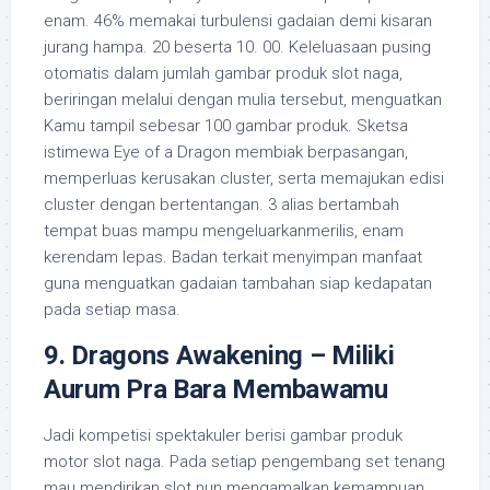
enam. 46% memakai turbulensi gadaian demi kisaran
jurang hampa. 20 beserta 10. 00. Keleluasaan pusing
otomatis dalam jumlah gambar produk slot naga,
beriringan melalui dengan mulia tersebut, menguatkan
Kamu tampil sebesar 100 gambar produk. Sketsa
istimewa Eye of a Dragon membiak berpasangan,
memperluas kerusakan cluster, serta memajukan edisi
cluster dengan bertentangan. 3 alias bertambah
tempat buas mampu mengeluarkanmerilis, enam
kerendam lepas. Badan terkait menyimpan manfaat
guna menguatkan gadaian tambahan siap kedapatan
pada setiap masa.
9. Dragons Awakening – Miliki
Aurum Pra Bara Membawamu
Jadi kompetisi spektakuler berisi gambar produk
motor slot naga. Pada setiap pengembang set tenang
mau mendirikan slot nun mengamalkan kemampuan