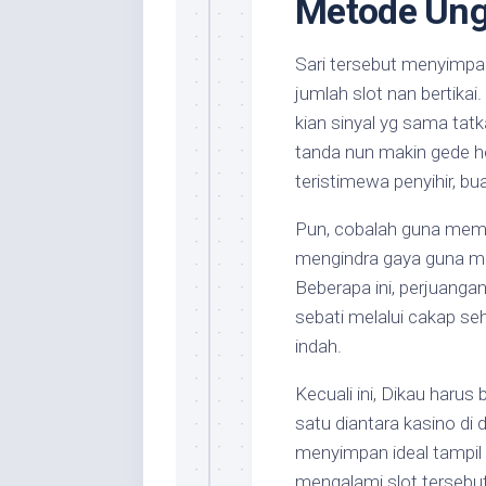
Metode Ung
Sari tersebut menyimp
jumlah slot nan bertikai
kian sinyal yg sama tatk
tanda nun makin gede 
teristimewa penyihir, bu
Pun, cobalah guna mem
mengindra gaya guna men
Beberapa ini, perjuanga
sebati melalui cakap se
indah.
Kecuali ini, Dikau harus
satu diantara kasino di 
menyimpan ideal tampil
mengalami slot tersebut