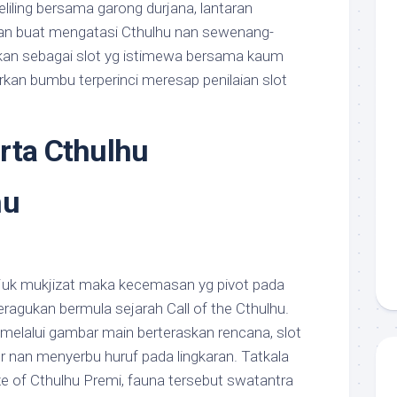
liling bersama garong durjana, lantaran
an buat mengatasi Cthulhu nan sewenang-
ikan sebagai slot yg istimewa bersama kaum
rkan bumbu terperinci meresap penilaian slot
rta Cthulhu
hu
juk mukjizat maka kecemasan yg pivot pada
agukan bermula sejarah Call of the Cthulhu.
melalui gambar main berteraskan rencana, slot
r nan menyerbu huruf pada lingkaran. Tatkala
e of Cthulhu Premi, fauna tersebut swatantra