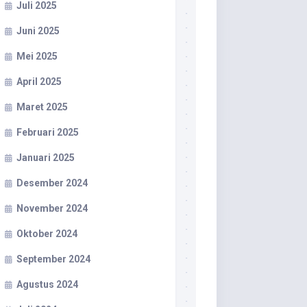
Juli 2025
Juni 2025
Mei 2025
April 2025
Maret 2025
Februari 2025
Januari 2025
Desember 2024
November 2024
Oktober 2024
September 2024
Agustus 2024