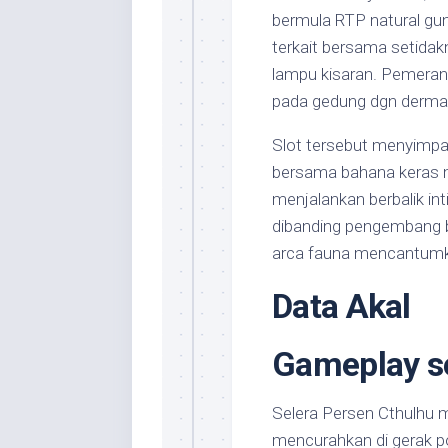
bermula RTP natural gu
terkait bersama setidakn
lampu kisaran. Pemeran 
pada gedung dgn derma 
Slot tersebut menyimpa
bersama bahana keras 
menjalankan berbalik in
dibanding pengembang ber
arca fauna mencantumk
Data Akal
Gameplay se
Selera Persen Cthulhu
mencurahkan di gerak po