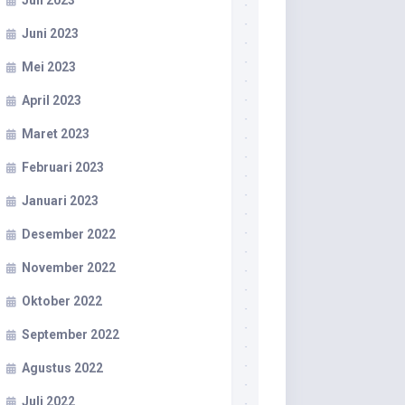
Juli 2023
Juni 2023
Mei 2023
April 2023
Maret 2023
Februari 2023
Januari 2023
Desember 2022
November 2022
Oktober 2022
September 2022
Agustus 2022
Juli 2022