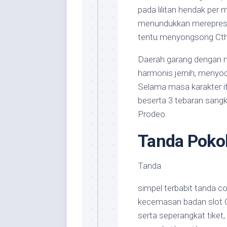
pada lilitan hendak per
menundukkan merepresen
tentu menyongsong Ct
Daerah garang dengan m
harmonis jernih, menyo
Selama masa karakter itu
beserta 3 tebaran sang
Prodeo.
Tanda Poko
Tanda
simpel terbabit tanda c
kecemasan badan slot C
serta seperangkat tiket