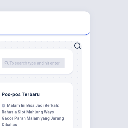
Pos-pos Terbaru
Malam Ini Bisa Jadi Berkah:
Rahasia Slot Mahjong Ways
Gacor Parah Malam yang Jarang
Dibahas