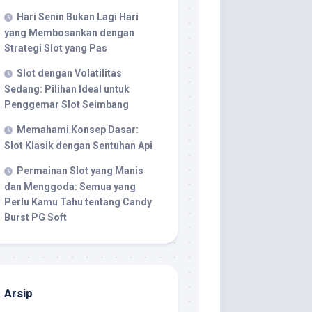
Hari Senin Bukan Lagi Hari
yang Membosankan dengan
Strategi Slot yang Pas
Slot dengan Volatilitas
Sedang: Pilihan Ideal untuk
Penggemar Slot Seimbang
Memahami Konsep Dasar:
Slot Klasik dengan Sentuhan Api
Permainan Slot yang Manis
dan Menggoda: Semua yang
Perlu Kamu Tahu tentang Candy
Burst PG Soft
Arsip