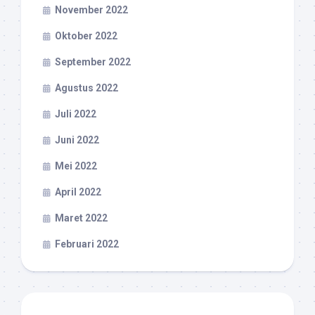
November 2022
Oktober 2022
September 2022
Agustus 2022
Juli 2022
Juni 2022
Mei 2022
April 2022
Maret 2022
Februari 2022