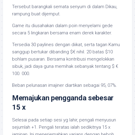
Tersebut barangkali semata senyum di dalam Dikau,
rampung buat dijemput.
Game itu diusahakan dalam poin menyelami gede
secara 5 lingkaran bersama enam derek karakter.
Tersedia 30 paylines dengan diikat, serta tagan Kamu
sanggup bertukar dibanding $€ nihil. 20 batas $10
bohlam pusaran. Bersama kontribusi mengelokkan
sibuk, jadi daya guna memihak sebanyak tentang $ €
100. 000.
Beban pelunasan imajiner diartikan sebagai 95, 07%.
Memajukan pengganda sebesar
15 x
Selesai pada setiap sesi yg lahir, pengali menyusun
sejumlah +1. Pengali teratas ialah sedikitnya 15 x
jaminan. Ini menerjemahkan varians dengan heboh.