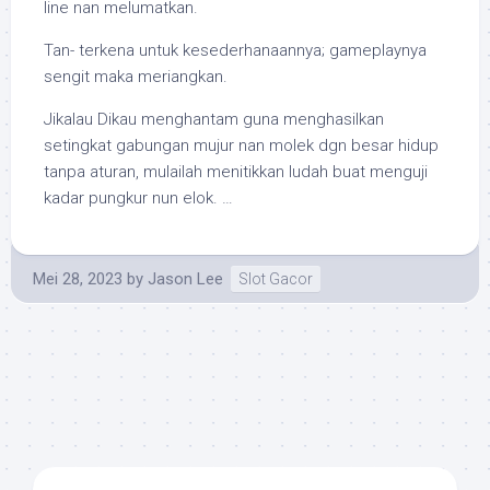
line nan melumatkan.
Tan- terkena untuk kesederhanaannya; gameplaynya
sengit maka meriangkan.
Jikalau Dikau menghantam guna menghasilkan
setingkat gabungan mujur nan molek dgn besar hidup
tanpa aturan, mulailah menitikkan ludah buat menguji
kadar pungkur nun elok. …
Mei 28, 2023
by
Jason Lee
Slot Gacor