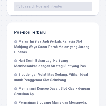
Pos-pos Terbaru
Malam Ini Bisa Jadi Berkah: Rahasia Slot
Mahjong Ways Gacor Parah Malam yang Jarang
Dibahas
Hari Senin Bukan Lagi Hari yang
Membosankan dengan Strategi Slot yang Pas
Slot dengan Volatilitas Sedang: Pilihan Ideal
untuk Penggemar Slot Seimbang
Memahami Konsep Dasar: Slot Klasik dengan
Sentuhan Api
Permainan Slot yang Manis dan Menggoda: