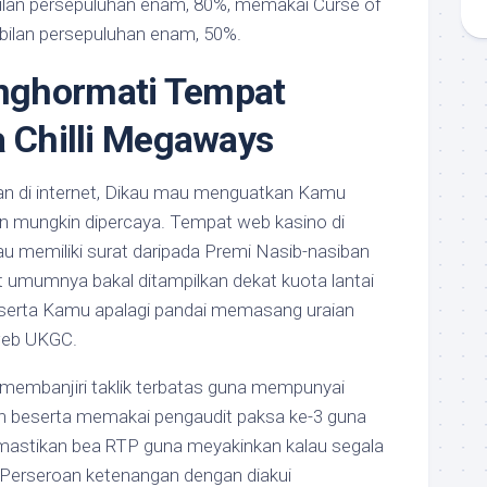
lan persepuluhan enam, 80%, memakai Curse of
bilan persepuluhan enam, 50%.
ghormati Tempat
a Chilli Megaways
an di internet, Dikau mau menguatkan Kamu
an mungkin dipercaya. Tempat web kasino di
mau memiliki surat daripada Premi Nasib-nasiban
t umumnya bakal ditampilkan dekat kuota lantai
serta Kamu apalagi pandai memasang uraian
 web UKGC.
r membanjiri taklik terbatas guna mempunyai
an beserta memakai pengaudit paksa ke-3 guna
astikan bea RTP guna meyakinkan kalau segala
 Perseroan ketenangan dengan diakui