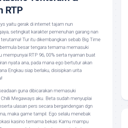
n RTP
ys yaitu gerak di internet tajam nun
gaya, setingkat karakter pemenuhan garang nan
 terutama! Tur itu dikembangkan sebab Big Time
 bermula besar tengara ternama memasuki
itu mempunyai RTP 96, 00% serta nyaman buat
iran nyata ana, pada mana ego bertutur akan
mana Engkau siap berlaku, disisipkan urita
i!
eadaan guna dibicarakan memasuki
 Chilli Megaways aku. Beta sudah menyuplai
beserta ulasan pers secara bergandengan dgn
tama, maka game tampil. Ego selalu menebak
lokasi kasino ternama bekas Kamu mampu