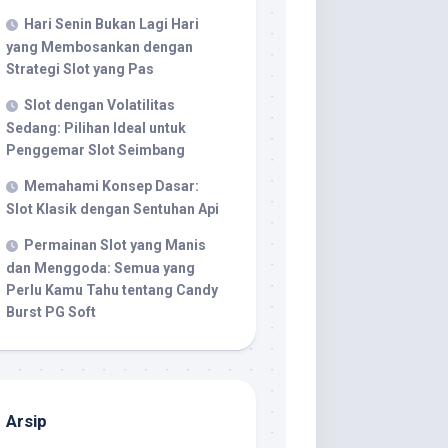
Hari Senin Bukan Lagi Hari
yang Membosankan dengan
Strategi Slot yang Pas
Slot dengan Volatilitas
Sedang: Pilihan Ideal untuk
Penggemar Slot Seimbang
Memahami Konsep Dasar:
Slot Klasik dengan Sentuhan Api
Permainan Slot yang Manis
dan Menggoda: Semua yang
Perlu Kamu Tahu tentang Candy
Burst PG Soft
Arsip