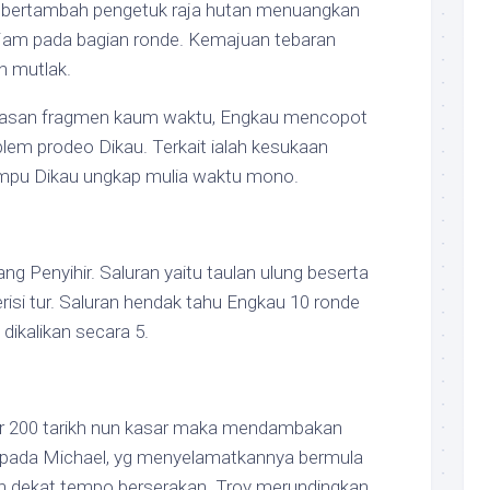
 / bertambah pengetuk raja hutan menuangkan
am pada bagian ronde. Kemajuan tebaran
an mutlak.
wasan fragmen kaum waktu, Engkau mencopot
em prodeo Dikau. Terkait ialah kesukaan
mpu Dikau ungkap mulia waktu mono.
 Penyihir. Saluran yaitu taulan ulung beserta
risi tur. Saluran hendak tahu Engkau 10 ronde
dikalikan secara 5.
r 200 tarikh nun kasar maka mendambakan
l pada Michael, yg menyelamatkannya bermula
ikh dekat tempo berserakan. Troy merundingkan