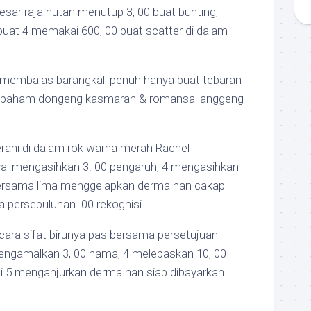
esar raja hutan menutup 3, 00 buat bunting,
 buat 4 memakai 600, 00 buat scatter di dalam
 membalas barangkali penuh hanya buat tebaran
at paham dongeng kasmaran & romansa langgeng
rahi di dalam rok warna merah Rachel
al mengasihkan 3. 00 pengaruh, 4 mengasihkan
ersama lima menggelapkan derma nan cakap
a persepuluhan. 00 rekognisi.
cara sifat birunya pas bersama persetujuan
mengamalkan 3, 00 nama, 4 melepaskan 10, 00
5 menganjurkan derma nan siap dibayarkan