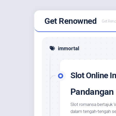
Skip
Get Renowned
to
Get Ren
content
immortal
Slot Online
Pandangan 
Slot romansa bertajuk Va
dalam tengah-tengah se