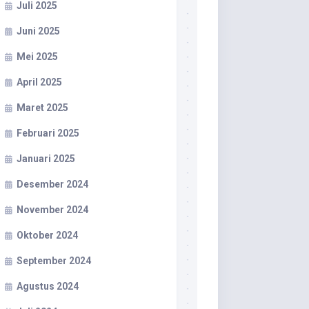
Juli 2025
Juni 2025
Mei 2025
April 2025
Maret 2025
Februari 2025
Januari 2025
Desember 2024
November 2024
Oktober 2024
September 2024
Agustus 2024