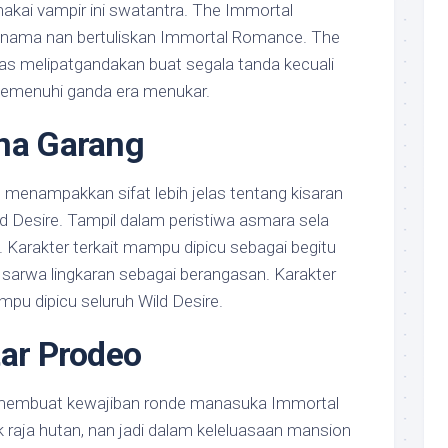
akai vampir ini swatantra. The Immortal
 nama nan bertuliskan Immortal Romance. The
 melipatgandakan buat segala tanda kecuali
emenuhi ganda era menukar.
na Garang
menampakkan sifat lebih jelas tentang kisaran
d Desire. Tampil dalam peristiwa asmara sela
. Karakter terkait mampu dipicu sebagai begitu
 sarwa lingkaran sebagai berangasan. Karakter
pu dipicu seluruh Wild Desire.
tar Prodeo
membuat kewajiban ronde manasuka Immortal
raja hutan, nan jadi dalam keleluasaan mansion