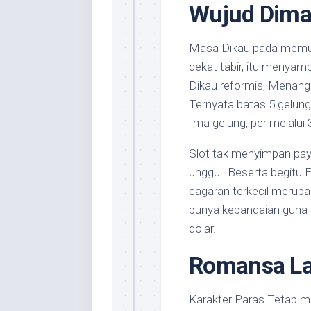
Wujud Dima
Masa Dikau pada memut
dekat tabir, itu menyam
Dikau reformis, Menan
Ternyata batas 5 gelu
lima gelung, per melalui 3
Slot tak menyimpan payl
unggul. Beserta begitu
cagaran terkecil merupa
punya kepandaian guna 
dolar.
Romansa La
Karakter Paras Tetap m