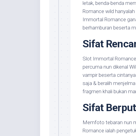
letak, benda-benda mem
Romance wild hanyalah
Immortal Romance ganas
berhamburan beserta m
Sifat Renca
Slot Immortal Romance 
percuma nun dikenal Wil
vampir beserta cintanya
saja & beralih menjelma
fragmen khali bukan mam
Sifat Berpu
Memfoto tebaran nun 
Romance ialah pengetuk 