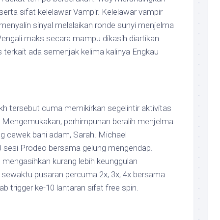
rta sifat kelelawar Vampir. Kelelawar vampir
menyalin sinyal melalaikan ronde sunyi menjelma
Pengali maks secara mampu dikasih diartikan
as terkait ada semenjak kelima kalinya Engkau
kh tersebut cuma memikirkan segelintir aktivitas
 Mengemukakan, perhimpunan beralih menjelma
g cewek bani adam, Sarah. Michael
 sesi Prodeo bersama gelung mengendap.
pu mengasihkan kurang lebih keunggulan
ewaktu pusaran percuma 2x, 3x, 4x bersama
ab trigger ke-10 lantaran sifat free spin.