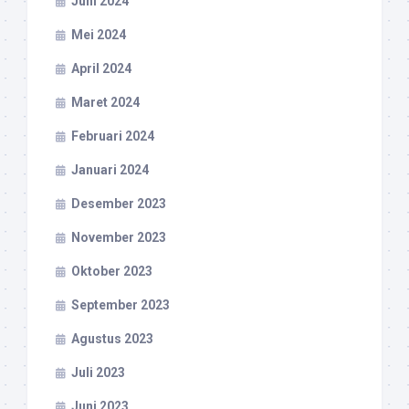
Juni 2024
Mei 2024
April 2024
Maret 2024
Februari 2024
Januari 2024
Desember 2023
November 2023
Oktober 2023
September 2023
Agustus 2023
Juli 2023
Juni 2023