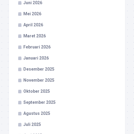
Juni 2026
Mei 2026
April 2026
Maret 2026
Februari 2026
Januari 2026
Desember 2025
November 2025
Oktober 2025
September 2025
Agustus 2025
Juli 2025