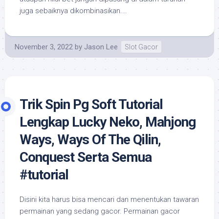
juga sebaiknya dikombinasikan.…
November 3, 2022
by
Jason Lee
Slot Gacor
Trik Spin Pg Soft Tutorial
Lengkap Lucky Neko, Mahjong
Ways, Ways Of The Qilin,
Conquest Serta Semua
#tutorial
Disini kita harus bisa mencari dan menentukan tawaran
permainan yang sedang gacor. Permainan gacor