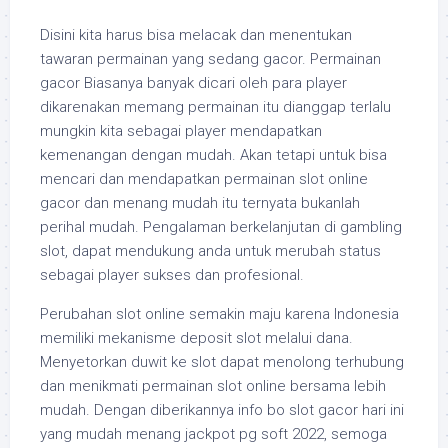
Disini kita harus bisa melacak dan menentukan
tawaran permainan yang sedang gacor. Permainan
gacor Biasanya banyak dicari oleh para player
dikarenakan memang permainan itu dianggap terlalu
mungkin kita sebagai player mendapatkan
kemenangan dengan mudah. Akan tetapi untuk bisa
mencari dan mendapatkan permainan slot online
gacor dan menang mudah itu ternyata bukanlah
perihal mudah. Pengalaman berkelanjutan di gambling
slot, dapat mendukung anda untuk merubah status
sebagai player sukses dan profesional.
Perubahan slot online semakin maju karena Indonesia
memiliki mekanisme deposit slot melalui dana.
Menyetorkan duwit ke slot dapat menolong terhubung
dan menikmati permainan slot online bersama lebih
mudah. Dengan diberikannya info bo slot gacor hari ini
yang mudah menang jackpot pg soft 2022, semoga