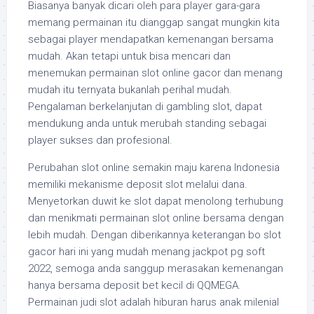
Biasanya banyak dicari oleh para player gara-gara
memang permainan itu dianggap sangat mungkin kita
sebagai player mendapatkan kemenangan bersama
mudah. Akan tetapi untuk bisa mencari dan
menemukan permainan slot online gacor dan menang
mudah itu ternyata bukanlah perihal mudah.
Pengalaman berkelanjutan di gambling slot, dapat
mendukung anda untuk merubah standing sebagai
player sukses dan profesional.
Perubahan slot online semakin maju karena Indonesia
memiliki mekanisme deposit slot melalui dana.
Menyetorkan duwit ke slot dapat menolong terhubung
dan menikmati permainan slot online bersama dengan
lebih mudah. Dengan diberikannya keterangan bo slot
gacor hari ini yang mudah menang jackpot pg soft
2022, semoga anda sanggup merasakan kemenangan
hanya bersama deposit bet kecil di QQMEGA.
Permainan judi slot adalah hiburan harus anak milenial