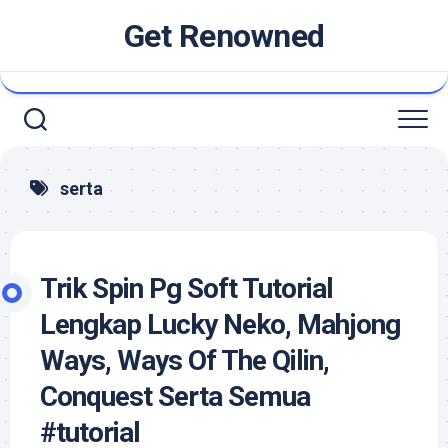
Skip
Get Renowned
to
content
serta
Trik Spin Pg Soft Tutorial
Lengkap Lucky Neko, Mahjong
Ways, Ways Of The Qilin,
Conquest Serta Semua
#tutorial