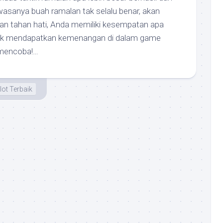
wasanya buah ramalan tak selalu benar, akan
 dan tahan hati, Anda memiliki kesempatan apa
ntuk mendapatkan kemenangan di dalam game
 mencoba!…
lot Terbaik