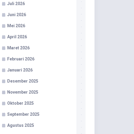
Juli 2026
Juni 2026
Mei 2026
April 2026
Maret 2026
Februari 2026
Januari 2026
Desember 2025
November 2025
Oktober 2025
September 2025
Agustus 2025