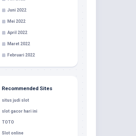
Juni 2022
Mei 2022
April 2022
Maret 2022
Februari 2022
Recommended Sites
situs judi slot
slot gacor hari ini
TOTO
Slot online