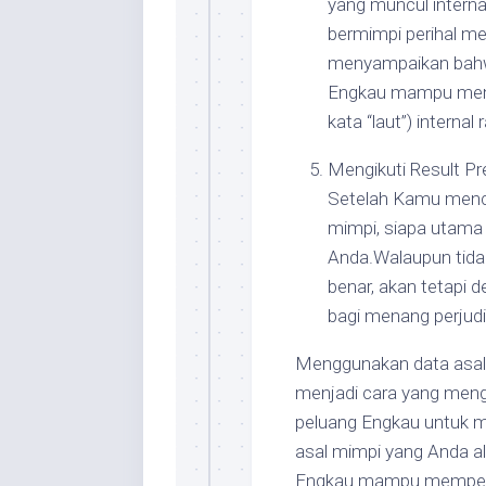
yang muncul intern
bermimpi perihal me
menyampaikan bahwa 
Engkau mampu mema
kata “laut”) internal
Mengikuti Result Pr
Setelah Kamu mencip
mimpi, siapa utama 
Anda.Walaupun tida
benar, akan tetapi 
bagi menang perjudi
Menggunakan data asal b
menjadi cara yang men
peluang Engkau untuk m
asal mimpi yang Anda a
Engkau mampu memperlua