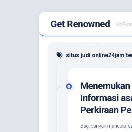
Skip
Get Renowned
to
Get Ren
content
situs judi online24jam t
Menemukan 
Informasi as
Perkiraan Pe
Bagi banyak manusia,
d