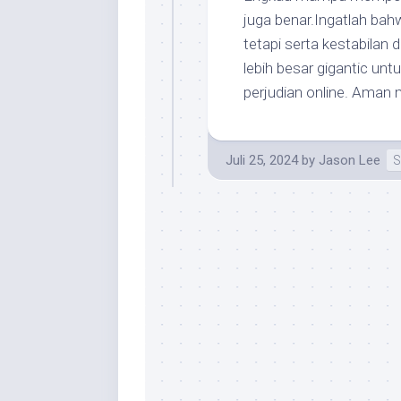
juga benar.Ingatlah bah
tetapi serta kestabilan
lebih besar gigantic u
perjudian online. Aman
Juli 25, 2024
by
Jason Lee
S