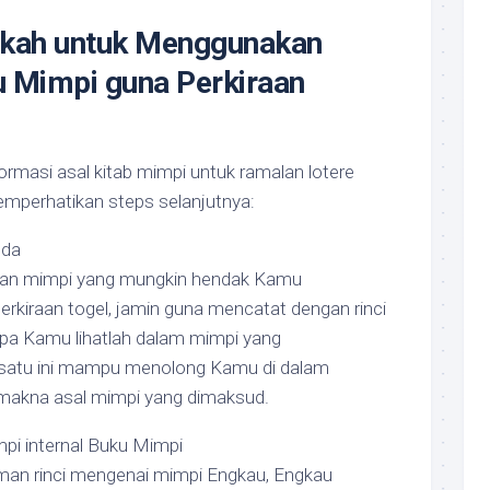
kah untuk Menggunakan
u Mimpi guna Perkiraan
rmasi asal kitab mimpi untuk ramalan lotere
perhatikan steps selanjutnya:
nda
an mimpi yang mungkin hendak Kamu
rkiraan togel, jamin guna mencatat dengan rinci
apa Kamu lihatlah dalam mimpi yang
 satu ini mampu menolong Kamu di dalam
i makna asal mimpi yang dimaksud.
i internal Buku Mimpi
an rinci mengenai mimpi Engkau, Engkau