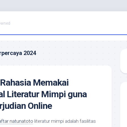
owned
erpercaya 2024
Rahasia Memakai
al Literatur Mimpi guna
rjudian Online
aftar natunatoto
literatur mimpi adalah fasilitas