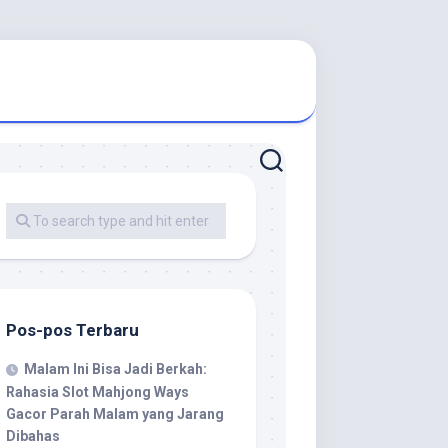
Pos-pos Terbaru
Malam Ini Bisa Jadi Berkah:
Rahasia Slot Mahjong Ways
Gacor Parah Malam yang Jarang
Dibahas