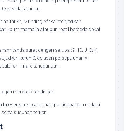
ma. Pusing enam dibanding merepresentasikan
0 x segala jaminan.
tiap tarikh, Munding Afrika menjadikan
ari kaum mamalia ataupun reptil berbeda dekat
am tanda surat dengan serupa (9, 10, J, Q, K,
judkan kurun 0, delapan persepuluhan x
sepuluhan lima x tanggungan.
, pegari meresap tandingan.
harta esensial secara mampu didapatkan melalui
serta susunan terkait.
t