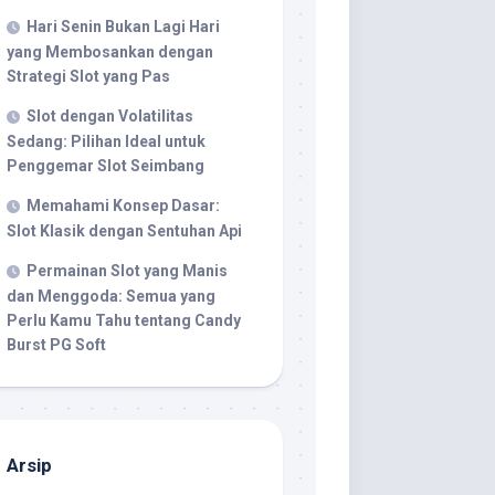
Hari Senin Bukan Lagi Hari
yang Membosankan dengan
Strategi Slot yang Pas
Slot dengan Volatilitas
Sedang: Pilihan Ideal untuk
Penggemar Slot Seimbang
Memahami Konsep Dasar:
Slot Klasik dengan Sentuhan Api
Permainan Slot yang Manis
dan Menggoda: Semua yang
Perlu Kamu Tahu tentang Candy
Burst PG Soft
Arsip