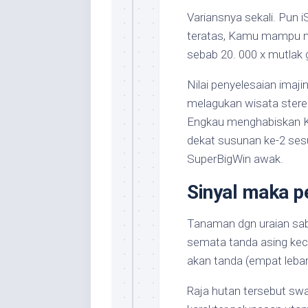
Variansnya sekali. Pun
teratas, Kamu mampu m
sebab 20. 000 x mutlak 
Nilai penyelesaian imaj
melagukan wisata stere
Engkau menghabiskan Kul
dekat susunan ke-2 se
SuperBigWin awak.
Sinyal maka 
Tanaman dgn uraian sab
semata tanda asing kecu
akan tanda (empat lebar
Raja hutan tersebut s