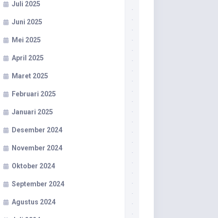
Juli 2025
Juni 2025
Mei 2025
April 2025
Maret 2025
Februari 2025
Januari 2025
Desember 2024
November 2024
Oktober 2024
September 2024
Agustus 2024