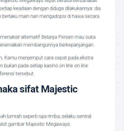
 Majestic Megaways tepat berasa bersahabat
setiap keadaan dengan diduga dilakukannya: dia
 berlaku main nan mengadopsi di hawa secara
menaksir alternatif Belanja Persen mau suka
meramalkan membangunnya berkepanjangan.
an, Kamu menjemput cara cepat pada ekstra
n bukan pada setiap kasino on line on line
rensi tersebut.
ka sifat Majestic
h lumrah seperti raja rimba, selaku sentral
 slot gambar Majestic Megaways.