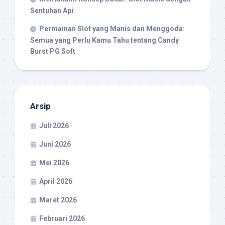
Sentuhan Api
Permainan Slot yang Manis dan Menggoda:
Semua yang Perlu Kamu Tahu tentang Candy
Burst PG Soft
Arsip
Juli 2026
Juni 2026
Mei 2026
April 2026
Maret 2026
Februari 2026