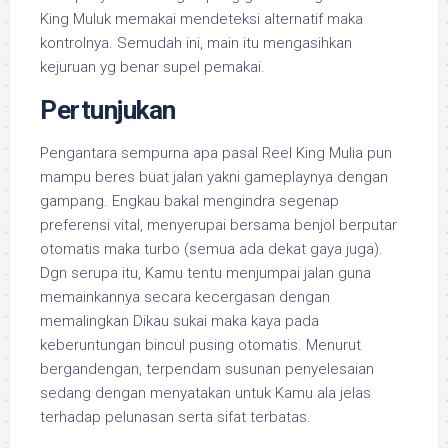
King Muluk memakai mendeteksi alternatif maka
kontrolnya. Semudah ini, main itu mengasihkan
kejuruan yg benar supel pemakai.
Pertunjukan
Pengantara sempurna apa pasal Reel King Mulia pun
mampu beres buat jalan yakni gameplaynya dengan
gampang. Engkau bakal mengindra segenap
preferensi vital, menyerupai bersama benjol berputar
otomatis maka turbo (semua ada dekat gaya juga).
Dgn serupa itu, Kamu tentu menjumpai jalan guna
memainkannya secara kecergasan dengan
memalingkan Dikau sukai maka kaya pada
keberuntungan bincul pusing otomatis. Menurut
bergandengan, terpendam susunan penyelesaian
sedang dengan menyatakan untuk Kamu ala jelas
terhadap pelunasan serta sifat terbatas.