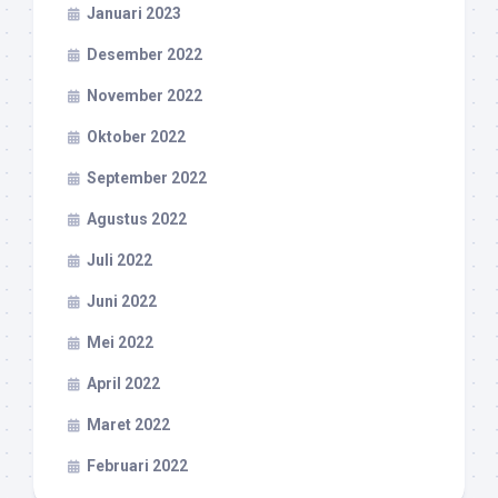
Januari 2023
Desember 2022
November 2022
Oktober 2022
September 2022
Agustus 2022
Juli 2022
Juni 2022
Mei 2022
April 2022
Maret 2022
Februari 2022