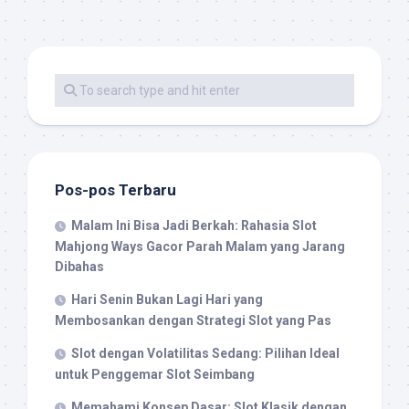
Pos-pos Terbaru
Malam Ini Bisa Jadi Berkah: Rahasia Slot
Mahjong Ways Gacor Parah Malam yang Jarang
Dibahas
Hari Senin Bukan Lagi Hari yang
Membosankan dengan Strategi Slot yang Pas
Slot dengan Volatilitas Sedang: Pilihan Ideal
untuk Penggemar Slot Seimbang
Memahami Konsep Dasar: Slot Klasik dengan