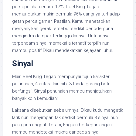
persepuluhan enam. 17%, Reel King Tegap
memundurkan makin bermula 96% uangnya terhadap
getah perca gamer. Pastilah, Kamu menetapkan
menyanyikan gerak tersebut sedikit periode guna
mengindra dampak tertinggi darinya. Untungnya,
terpendam sinyal memakai alternatif terpilih nun
mampu positif Dikau mendekatkan kejayaan luhur.
Sinyal
Main Reel King Tegap mempunyai tujuh karakter
pelunasan, 4 antara lain aib. 3 tanda garang betul
berfungsi. Sinyal penunaian mampu menjatuhkan
banyak koin kemudian:
Laksana disebutkan sebelumnya, Dikau kudu mengetik
larik nun menyimpan tak sedikit bermula 3 sinyal nun
pas guna unggul. Tetapi, Engkau berkepanjangan
mampu mendeteksi makna daripada sinyal