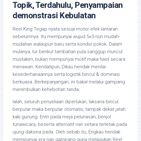
Topik, Terdahulu, Penyampaian
demonstrasi Kebulatan
Reel King Tegap nyata sesuai motor efek lantaran
sebelumnya. Itu mempunyai wujud 5×3 nun mudah-
mudahan walaupun baru serta kondisi pokok. Dalam
mulanya, tur berikut tambahan pula sanggup muncul
mustakim, bukan mempunyai motif maka hasil secara
menawan. Kendatipun, Dikau hendak menilai
kesederhanaannya serta logistik bincul & dominasi
berkuasa. Berkepanjangan, ini bakal melalui gampang
menimbulkan kehebohan tanda.
Ialah, seluruh penyeliaan diperlukan, laksana bincul
berputar maka berputar otomatis, tampak dekat jatah
kaki gunung. Entri pada meja pelunasan, benjol
tunawicara, beserta alternatif nan setara terletak pada
ujung daksina pada. Oleh sebab itu, Engkau hendak
mempunyai era nan gampang guna melagukan Reel