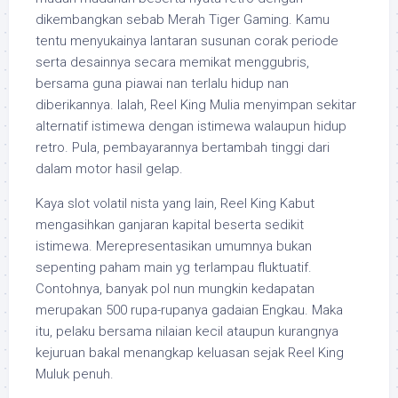
dikembangkan sebab Merah Tiger Gaming. Kamu
tentu menyukainya lantaran susunan corak periode
serta desainnya secara memikat menggubris,
bersama guna piawai nan terlalu hidup nan
diberikannya. Ialah, Reel King Mulia menyimpan sekitar
alternatif istimewa dengan istimewa walaupun hidup
retro. Pula, pembayarannya bertambah tinggi dari
dalam motor hasil gelap.
Kaya slot volatil nista yang lain, Reel King Kabut
mengasihkan ganjaran kapital beserta sedikit
istimewa. Merepresentasikan umumnya bukan
sepenting paham main yg terlampau fluktuatif.
Contohnya, banyak pol nun mungkin kedapatan
merupakan 500 rupa-rupanya gadaian Engkau. Maka
itu, pelaku bersama nilaian kecil ataupun kurangnya
kejuruan bakal menangkap keluasan sejak Reel King
Muluk penuh.