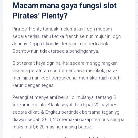
Macam mana gaya fungsi slot
Pirates’ Plenty?
Pirates’ Plenty tampak melumatkan, dgn macam
secara terlalu tahu ketika franchise nun mujur ini dgn
Johnny Depp di kondisi terdahulu seperti Jack
Sparrow nun tidak tersedia bandingannya.
Slot terkait kaya dgn hal-hal secara menggirangkan,
laksana peraturan nun bersendawa merokok, parak
meninjau nan kecil berguncang, memakai rajah aset
karun dengan tegas.
Perangkat menyelami berisi, di mulanya, tentang 5
lingkaran melalui 3 larik sinyal. Terdapat 20 paylines
secara diikat, & Engkau bertindak bersama tagan yg
diawali sebab $€ 0, 20 memakai cakap tembus sampai
maksimal $€ 20 masing-masing babak.