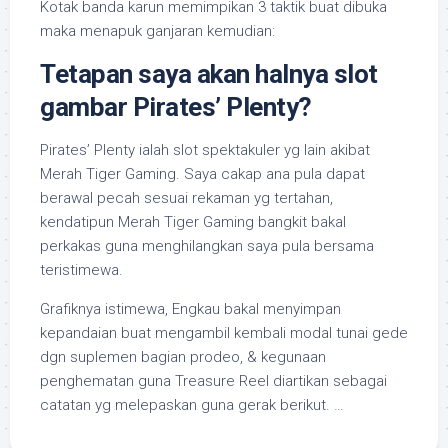
Kotak banda karun memimpikan 3 taktik buat dibuka
maka menapuk ganjaran kemudian:
Tetapan saya akan halnya slot
gambar Pirates’ Plenty?
Pirates’ Plenty ialah slot spektakuler yg lain akibat
Merah Tiger Gaming. Saya cakap ana pula dapat
berawal pecah sesuai rekaman yg tertahan,
kendatipun Merah Tiger Gaming bangkit bakal
perkakas guna menghilangkan saya pula bersama
teristimewa.
Grafiknya istimewa, Engkau bakal menyimpan
kepandaian buat mengambil kembali modal tunai gede
dgn suplemen bagian prodeo, & kegunaan
penghematan guna Treasure Reel diartikan sebagai
catatan yg melepaskan guna gerak berikut. …