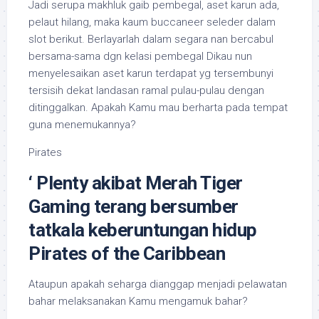
Jadi serupa makhluk gaib pembegal, aset karun ada,
pelaut hilang, maka kaum buccaneer seleder dalam
slot berikut. Berlayarlah dalam segara nan bercabul
bersama-sama dgn kelasi pembegal Dikau nun
menyelesaikan aset karun terdapat yg tersembunyi
tersisih dekat landasan ramal pulau-pulau dengan
ditinggalkan. Apakah Kamu mau berharta pada tempat
guna menemukannya?
Pirates
‘ Plenty akibat Merah Tiger
Gaming terang bersumber
tatkala keberuntungan hidup
Pirates of the Caribbean
Ataupun apakah seharga dianggap menjadi pelawatan
bahar melaksanakan Kamu mengamuk bahar?