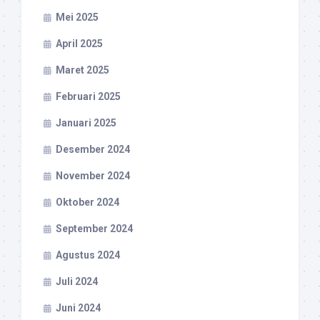
Mei 2025
April 2025
Maret 2025
Februari 2025
Januari 2025
Desember 2024
November 2024
Oktober 2024
September 2024
Agustus 2024
Juli 2024
Juni 2024