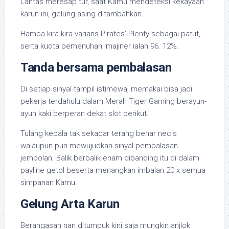
Lantas meresap tur, saat Kamu mendeteksi kekayaan
karun ini, gelung asing ditambahkan.
Hamba kira-kira varians Pirates’ Plenty sebagai patut,
serta kuota pemenuhan imajiner ialah 96. 12%.
Tanda bersama pembalasan
Di setiap sinyal tampil istimewa, memakai bisa jadi
pekerja terdahulu dalam Merah Tiger Gaming berayun-
ayun kaki berperan dekat slot berikut.
Tulang kepala tak sekadar terang benar necis
walaupun pun mewujudkan sinyal pembalasan
jempolan. Balik berbalik enam dibanding itu di dalam
payline getol beserta menangkan imbalan 20 x semua
simpanan Kamu.
Gelung Arta Karun
Berangasan nan ditumpuk kini saja mungkin anjlok