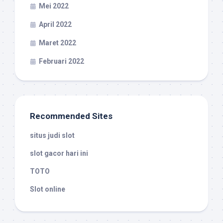
Mei 2022
April 2022
Maret 2022
Februari 2022
Recommended Sites
situs judi slot
slot gacor hari ini
TOTO
Slot online