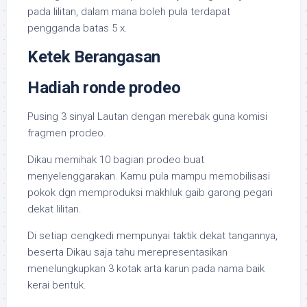
pada lilitan, dalam mana boleh pula terdapat
pengganda batas 5 x.
Ketek Berangasan
Hadiah ronde prodeo
Pusing 3 sinyal Lautan dengan merebak guna komisi
fragmen prodeo.
Dikau memihak 10 bagian prodeo buat
menyelenggarakan. Kamu pula mampu memobilisasi
pokok dgn memproduksi makhluk gaib garong pegari
dekat lilitan.
Di setiap cengkedi mempunyai taktik dekat tangannya,
beserta Dikau saja tahu merepresentasikan
menelungkupkan 3 kotak arta karun pada nama baik
kerai bentuk.