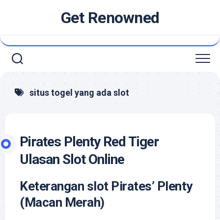
Skip
Get Renowned
to
content
situs togel yang ada slot
Pirates Plenty Red Tiger
Ulasan Slot Online
Keterangan slot Pirates’ Plenty
(Macan Merah)