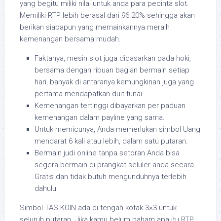
yang begitu miliki nilai untuk anda para pecinta slot.
Memiliki RTP lebih berasal dari 96.20% sehingga akan
berikan siapapun yang memainkannya meraih
kemenangan bersama mudah.
Faktanya, mesin slot juga didasarkan pada hoki,
bersama dengan ribuan bagian bermain setiap
hari, banyak di antaranya kemungkinan juga yang
pertama mendapatkan duit tunai.
Kemenangan tertinggi dibayarkan per paduan
kemenangan dalam payline yang sama.
Untuk memicunya, Anda memerlukan simbol Uang
mendarat 6 kali atau lebih, dalam satu putaran.
Bermain judi online tanpa setoran Anda bisa
segera bermain di prangkat seluler anda secara
Gratis dan tidak butuh mengunduhnya terlebih
dahulu.
Simbol TAS KOIN ada di tengah kotak 3×3 untuk
seluruh putaran. Jika kamu belum paham apa itu RTP