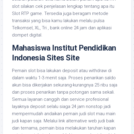
slot silakan cek penjelasan lengkap tentang apa itu
Slot RTP game. Tersedia juga beragam metode
transaksi yang bisa kamu lakukan melalu pulsa
Telkomsel, XL, Tri , bank online 24 jam dan aplikasi
dompet digital.
Mahasiswa Institut Pendidikan
Indonesia Sites Site
Pemain slot bisa lakukan deposit atau withdraw di
dalam waktu 1-3 menit saja. Proses penarikan saldo
akun bisa dikerjakan sekurang-kurangnya 25 ribu saja
dan proses penarikan tanpa potongan sama sekali.
Semua layanan canggih dan service profesional
layaknya deposit selalu siaga 24 jam nonstop jadi
mempermudah andaikan pemain judi slot mau main
judi kapan saja. Melalui link alternative web judi baik
dan ternama, pemain bisa melakukan taruhan kapan