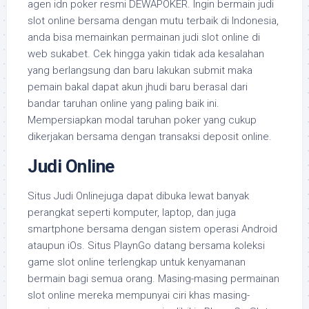
agen idn poker resmi DEWAPOKER. Ingin bermain judi
slot online bersama dengan mutu terbaik di Indonesia,
anda bisa memainkan permainan judi slot online di
web sukabet. Cek hingga yakin tidak ada kesalahan
yang berlangsung dan baru lakukan submit maka
pemain bakal dapat akun jhudi baru berasal dari
bandar taruhan online yang paling baik ini.
Mempersiapkan modal taruhan poker yang cukup
dikerjakan bersama dengan transaksi deposit online.
Judi Online
Situs Judi Onlinejuga dapat dibuka lewat banyak
perangkat seperti komputer, laptop, dan juga
smartphone bersama dengan sistem operasi Android
ataupun iOs. Situs PlaynGo datang bersama koleksi
game slot online terlengkap untuk kenyamanan
bermain bagi semua orang. Masing-masing permainan
slot online mereka mempunyai ciri khas masing-