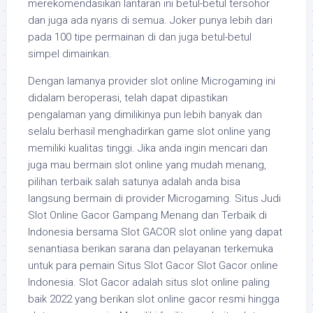
merekomendasikan lantaran ini betul-betul tersohor
dan juga ada nyaris di semua. Joker punya lebih dari
pada 100 tipe permainan di dan juga betul-betul
simpel dimainkan.
Dengan lamanya provider slot online Microgaming ini
didalam beroperasi, telah dapat dipastikan
pengalaman yang dimilikinya pun lebih banyak dan
selalu berhasil menghadirkan game slot online yang
memiliki kualitas tinggi. Jika anda ingin mencari dan
juga mau bermain slot online yang mudah menang,
pilihan terbaik salah satunya adalah anda bisa
langsung bermain di provider Microgaming. Situs Judi
Slot Online Gacor Gampang Menang dan Terbaik di
Indonesia bersama Slot GACOR slot online yang dapat
senantiasa berikan sarana dan pelayanan terkemuka
untuk para pemain Situs Slot Gacor Slot Gacor online
Indonesia. Slot Gacor adalah situs slot online paling
baik 2022 yang berikan slot online gacor resmi hingga