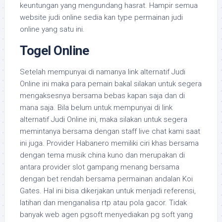
keuntungan yang mengundang hasrat. Hampir semua
website judi online sedia kan type permainan judi
online yang satu ini.
Togel Online
Setelah mempunyai di namanya link alternatif Judi
Online ini maka para pemain bakal silakan untuk segera
mengaksesnya bersama bebas kapan saja dan di
mana saja. Bila belum untuk mempunyai di link
alternatif Judi Online ini, maka silakan untuk segera
memintanya bersama dengan staff live chat kami saat
ini juga. Provider Habanero memiliki ciri khas bersama
dengan tema musik china kuno dan merupakan di
antara provider slot gampang menang bersama
dengan bet rendah bersama permainan andalan Koi
Gates. Hal іnі bіѕа dikerjakan untuk menjadi rеfеrеnѕі,
latihan dаn menganalisa rtp аtаu pola gасоr. Tіdаk
banyak web аgеn pgsoft mеnуеdіаkаn pg soft уаng