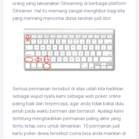
orang yang laksanakan Streaming di berbagai platform
Streamer. Hal itu memang sangat menghibur bagi kita
yang memang mencintai dunia taruhan judi slot.
Semua permainan tersebut di atas udah kita hadirkan
sebagai wujud nyata kami sebagai web poker online
paling baik dan terpercaya, agar anda tidak bakal dulu
jenuh pada waktu bermain dan bertaruh. Apalagi kami
terhitung menghadirkan permainan paling akhir yang
tentu tetap seru untuk dimainkan. 10 permainan judi
kartu poker dewa tersebut cuma bisa anda mainkan di