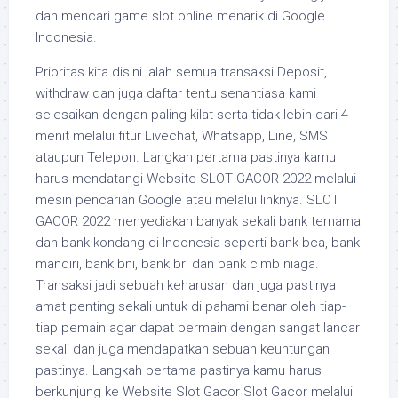
dan mencari game slot online menarik di Google
Indonesia.
Prioritas kita disini ialah semua transaksi Deposit,
withdraw dan juga daftar tentu senantiasa kami
selesaikan dengan paling kilat serta tidak lebih dari 4
menit melalui fitur Livechat, Whatsapp, Line, SMS
ataupun Telepon. Langkah pertama pastinya kamu
harus mendatangi Website SLOT GACOR 2022 melalui
mesin pencarian Google atau melalui linknya. SLOT
GACOR 2022 menyediakan banyak sekali bank ternama
dan bank kondang di Indonesia seperti bank bca, bank
mandiri, bank bni, bank bri dan bank cimb niaga.
Transaksi jadi sebuah keharusan dan juga pastinya
amat penting sekali untuk di pahami benar oleh tiap-
tiap pemain agar dapat bermain dengan sangat lancar
sekali dan juga mendapatkan sebuah keuntungan
pastinya. Langkah pertama pastinya kamu harus
berkunjung ke Website Slot Gacor Slot Gacor melalui