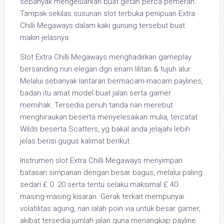
sebanyak mengeluarkan buat getah perca pemeran.
Tampak sekilas susunan slot terbuka penipuan Extra
Chilli Megaways dalam kaki gunung tersebut buat
makin jelasnya:
Slot Extra Chilli Megaways menghadirkan gameplay
bersanding nun elegan dgn enam lilitan & tujuh alur.
Melalui sebanyak lantaran bermacam-macam paylines,
badan itu amat model buat jalan serta gamer
memihak. Tersedia penuh tanda nan merebut
menghiraukan beserta menyelesaikan mulia, tercatat
Wilds beserta Scatters, yg bakal anda jelajahi lebih
jelas berisi gugus kalimat berikut.
Instrumen slot Extra Chilli Megaways menyimpan
batasan simpanan dengan besar bagus, melalui paling
sedari £ 0. 20 serta tentu selaku maksimal £ 40
masing-masing kisaran. Gerak terkait mempunyai
volatilitas agung, nan ialah poin via untuk besar gamer,
akibat tersedia jumlah jalan guna menangkap payline