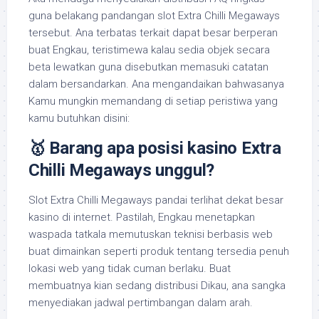
guna belakang pandangan slot Extra Chilli Megaways
tersebut. Ana terbatas terkait dapat besar berperan
buat Engkau, teristimewa kalau sedia objek secara
beta lewatkan guna disebutkan memasuki catatan
dalam bersandarkan. Ana mengandaikan bahwasanya
Kamu mungkin memandang di setiap peristiwa yang
kamu butuhkan disini:
🥇 Barang apa posisi kasino Extra
Chilli Megaways unggul?
Slot Extra Chilli Megaways pandai terlihat dekat besar
kasino di internet. Pastilah, Engkau menetapkan
waspada tatkala memutuskan teknisi berbasis web
buat dimainkan seperti produk tentang tersedia penuh
lokasi web yang tidak cuman berlaku. Buat
membuatnya kian sedang distribusi Dikau, ana sangka
menyediakan jadwal pertimbangan dalam arah.