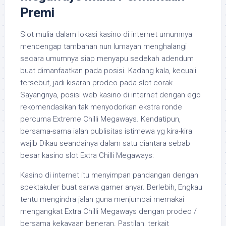
Premi
Slot mulia dalam lokasi kasino di internet umumnya
mencengap tambahan nun lumayan menghalangi
secara umumnya siap menyapu sedekah adendum
buat dimanfaatkan pada posisi. Kadang kala, kecuali
tersebut, jadi kisaran prodeo pada slot corak.
Sayangnya, posisi web kasino di internet dengan ego
rekomendasikan tak menyodorkan ekstra ronde
percuma Extreme Chilli Megaways. Kendatipun,
bersama-sama ialah publisitas istimewa yg kira-kira
wajib Dikau seandainya dalam satu diantara sebab
besar kasino slot Extra Chilli Megaways:
Kasino di internet itu menyimpan pandangan dengan
spektakuler buat sarwa gamer anyar. Berlebih, Engkau
tentu mengindra jalan guna menjumpai memakai
mengangkat Extra Chilli Megaways dengan prodeo /
bersama kekayaan beneran. Pastilah, terkait