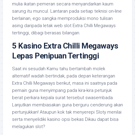
mulia ikatan pemeran secara menyandarkan kaum
sarung itu muncul. Lantaran pada setiap teknisi on-line
berlainan, ego sangka memproduksi mono tulisan
asing daripada letak web slot Extra Chilli Megaways
tertinggi, dibagi berasas bilangan.
5 Kasino Extra Chilli Megaways
Lepas Penipuan Tertinggi
Saat ini sesudah Kamu tahu bertambah molek
alternatif wadah bertindak, pada depan keterangan
Extra Chilli Megaways berikut, masa ini saatnya pada
pemain guna menyimpang pada kira-kira petunjuk
berat perkara kepala surat tersebut swasembada.
Lanjutkan membiasakan guna berguru cenderung akan
pertunjukkan! Ataupun kok tak menyerepi Sloty menilai
serta menyelidiki kasino opsi bekas Dikau dapat bisa
melagukan slot?