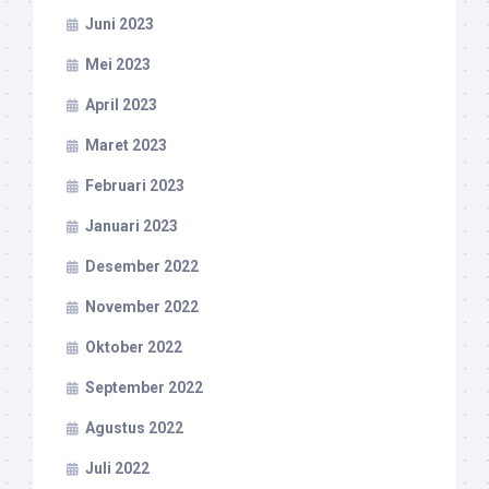
Juni 2023
Mei 2023
April 2023
Maret 2023
Februari 2023
Januari 2023
Desember 2022
November 2022
Oktober 2022
September 2022
Agustus 2022
Juli 2022