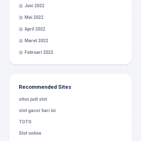
Juni 2022
Mei 2022
April 2022
Maret 2022
Februari 2022
Recommended Sites
situs judi slot
slot gacor hari ini
TOTO
Slot online