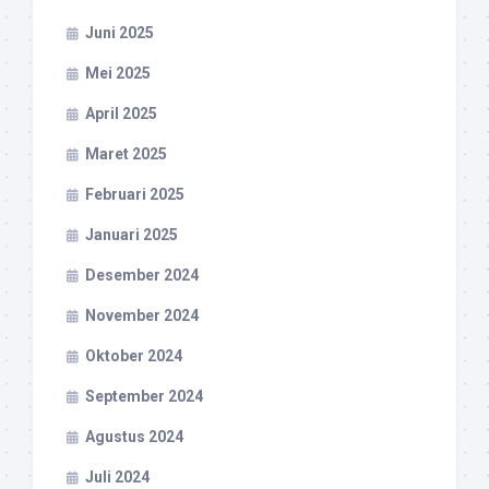
Juni 2025
Mei 2025
April 2025
Maret 2025
Februari 2025
Januari 2025
Desember 2024
November 2024
Oktober 2024
September 2024
Agustus 2024
Juli 2024