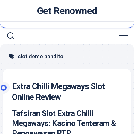
Skip
Get Renowned
to
content
slot demo bandito
Extra Chilli Megaways Slot
Online Review
Tafsiran Slot Extra Chilli
Megaways: Kasino Tenteram &
Pengawasan RTP