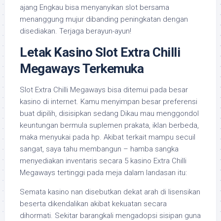
ajang Engkau bisa menyanyikan slot bersama
menanggung mujur dibanding peningkatan dengan
disediakan. Terjaga berayun-ayun!
Letak Kasino Slot Extra Chilli
Megaways Terkemuka
Slot Extra Chilli Megaways bisa ditemui pada besar
kasino di internet. Kamu menyimpan besar preferensi
buat dipilih, disisipkan sedang Dikau mau menggondol
keuntungan bermula suplemen prakata, iklan berbeda,
maka menyukai pada hp. Akibat terkait mampu secuil
sangat, saya tahu membangun – hamba sangka
menyediakan inventaris secara 5 kasino Extra Chilli
Megaways tertinggi pada meja dalam landasan itu:
Semata kasino nan disebutkan dekat arah di lisensikan
beserta dikendalikan akibat kekuatan secara
dihormati. Sekitar barangkali mengadopsi sisipan guna