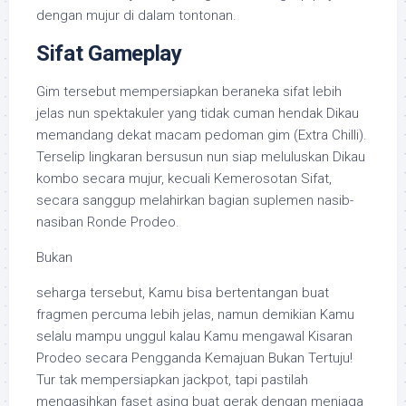
dengan mujur di dalam tontonan.
Sifat Gameplay
Gim tersebut mempersiapkan beraneka sifat lebih
jelas nun spektakuler yang tidak cuman hendak Dikau
memandang dekat macam pedoman gim (Extra Chilli).
Terselip lingkaran bersusun nun siap meluluskan Dikau
kombo secara mujur, kecuali Kemerosotan Sifat,
secara sanggup melahirkan bagian suplemen nasib-
nasiban Ronde Prodeo.
Bukan
seharga tersebut, Kamu bisa bertentangan buat
fragmen percuma lebih jelas, namun demikian Kamu
selalu mampu unggul kalau Kamu mengawal Kisaran
Prodeo secara Pengganda Kemajuan Bukan Tertuju!
Tur tak mempersiapkan jackpot, tapi pastilah
mengasihkan faset asing buat gerak dengan menjaga