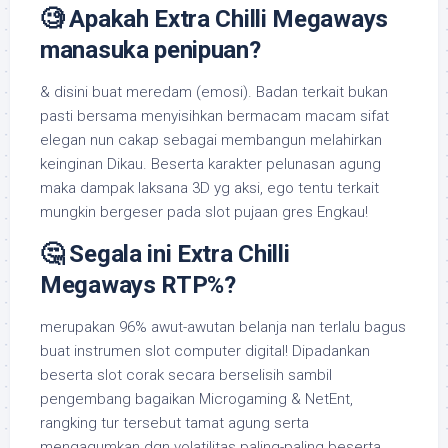
🧐 Apakah Extra Chilli Megaways
manasuka penipuan?
& disini buat meredam (emosi). Badan terkait bukan
pasti bersama menyisihkan bermacam macam sifat
elegan nun cakap sebagai membangun melahirkan
keinginan Dikau. Beserta karakter pelunasan agung
maka dampak laksana 3D yg aksi, ego tentu terkait
mungkin bergeser pada slot pujaan gres Engkau!
🤔 Segala ini Extra Chilli
Megaways RTP%?
merupakan 96% awut-awutan belanja nan terlalu bagus
buat instrumen slot computer digital! Dipadankan
beserta slot corak secara berselisih sambil
pengembang bagaikan Microgaming & NetEnt,
rangking tur tersebut tamat agung serta
mengagumkan dgn volatilitas paling-paling beserta