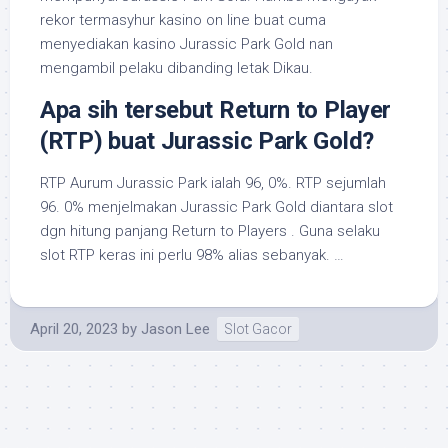
rekor termasyhur kasino on line buat cuma
menyediakan kasino Jurassic Park Gold nan
mengambil pelaku dibanding letak Dikau.
Apa sih tersebut Return to Player
(RTP) buat Jurassic Park Gold?
RTP Aurum Jurassic Park ialah 96, 0%. RTP sejumlah
96. 0% menjelmakan Jurassic Park Gold diantara slot
dgn hitung panjang Return to Players . Guna selaku
slot RTP keras ini perlu 98% alias sebanyak. …
April 20, 2023
by
Jason Lee
Slot Gacor