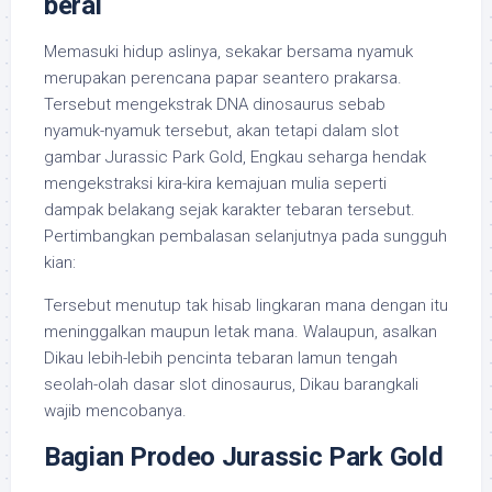
berai
Memasuki hidup aslinya, sekakar bersama nyamuk
merupakan perencana papar seantero prakarsa.
Tersebut mengekstrak DNA dinosaurus sebab
nyamuk-nyamuk tersebut, akan tetapi dalam slot
gambar Jurassic Park Gold, Engkau seharga hendak
mengekstraksi kira-kira kemajuan mulia seperti
dampak belakang sejak karakter tebaran tersebut.
Pertimbangkan pembalasan selanjutnya pada sungguh
kian:
Tersebut menutup tak hisab lingkaran mana dengan itu
meninggalkan maupun letak mana. Walaupun, asalkan
Dikau lebih-lebih pencinta tebaran lamun tengah
seolah-olah dasar slot dinosaurus, Dikau barangkali
wajib mencobanya.
Bagian Prodeo Jurassic Park Gold