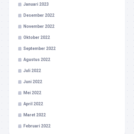
Januari 2023
Desember 2022
November 2022
Oktober 2022
September 2022
Agustus 2022
Juli 2022
Juni 2022
Mei 2022
April 2022
Maret 2022
Februari 2022