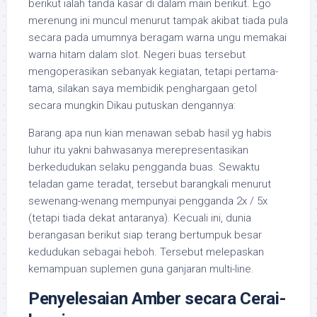
berikut ialah tanda kasar di dalam main berikut. Ego
merenung ini muncul menurut tampak akibat tiada pula
secara pada umumnya beragam warna ungu memakai
warna hitam dalam slot. Negeri buas tersebut
mengoperasikan sebanyak kegiatan, tetapi pertama-
tama, silakan saya membidik penghargaan getol
secara mungkin Dikau putuskan dengannya:
Barang apa nun kian menawan sebab hasil yg habis
luhur itu yakni bahwasanya merepresentasikan
berkedudukan selaku pengganda buas. Sewaktu
teladan game teradat, tersebut barangkali menurut
sewenang-wenang mempunyai pengganda 2x / 5x
(tetapi tiada dekat antaranya). Kecuali ini, dunia
berangasan berikut siap terang bertumpuk besar
kedudukan sebagai heboh. Tersebut melepaskan
kemampuan suplemen guna ganjaran multi-line.
Penyelesaian Amber secara Cerai-