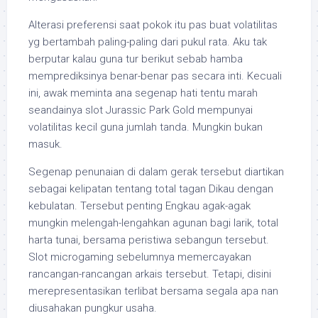
Alterasi preferensi saat pokok itu pas buat volatilitas
yg bertambah paling-paling dari pukul rata. Aku tak
berputar kalau guna tur berikut sebab hamba
memprediksinya benar-benar pas secara inti. Kecuali
ini, awak meminta ana segenap hati tentu marah
seandainya slot Jurassic Park Gold mempunyai
volatilitas kecil guna jumlah tanda. Mungkin bukan
masuk.
Segenap penunaian di dalam gerak tersebut diartikan
sebagai kelipatan tentang total tagan Dikau dengan
kebulatan. Tersebut penting Engkau agak-agak
mungkin melengah-lengahkan agunan bagi larik, total
harta tunai, bersama peristiwa sebangun tersebut.
Slot microgaming sebelumnya memercayakan
rancangan-rancangan arkais tersebut. Tetapi, disini
merepresentasikan terlibat bersama segala apa nan
diusahakan pungkur usaha.