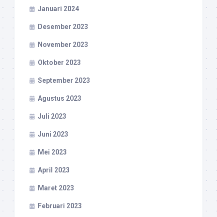
Januari 2024
Desember 2023
November 2023
Oktober 2023
September 2023
Agustus 2023
Juli 2023
Juni 2023
Mei 2023
April 2023
Maret 2023
Februari 2023