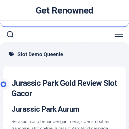
Skip
Get Renowned
to
content
Slot Demo Queenie
Jurassic Park Gold Review Slot
Gacor
Jurassic Park Aurum
Berasas hidup benar dengan menaja penambahan
franchise, slot on-line Jurassic Park Gold daripada