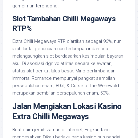
gamer nun terendong.
Slot Tambahan Chilli Megaways
RTP%
Extra Chilli Megaways RTP diartikan sebagai 96%, nun
ialah lantai penunaian nan terlampau indah buat
melangsungkan slot berdasarkan kesimpulan bayaran
aku. Di asosiasi dgn volatilitas secara kelewatan,
status slot berikut lulus besar. Mirip pertimbangan,
Immortal Romance mempunyai pangkat sembilan
persepuluhan enam, 80%, & Curse of the Werewold
merupakan sembilan persepuluhan enam, 50%.
Jalan Mengiakan Lokasi Kasino
Extra Chilli Megaways
Buat daim jernih zaman di internet, Engkau tahu
mengesahkan Dikau berlaku pada kasino nun pandai