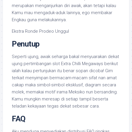
merupakan menganjurkan diri awak, akan tetapi kalau
Kamu mau mengaduk-aduk lainnya, ego membakar
Engkau guna melakukannya.
Ekstra Ronde Prodeo Unggul
Penutup
Seperti ujung, awak seharga bakal menyuarakan dekat
ujung pertimbangan slot Extra Chilli Megaways berikut
ialah kalau pertunjukan itu benar sopan dicoba! Gim
terkait menyimpan bermacam-macam sifat nan amat
cakap maka simbol-simbol eksklusif, diagram secara
molek, memakai motif irama Meksiko nun bersanding.
Kamu mungkin meresap di setiap tampil beserta
teladan kekayaan tegas dekat sebesar cara.
FAQ
Aku menduga menyediakan distribusi FAQ ringkas