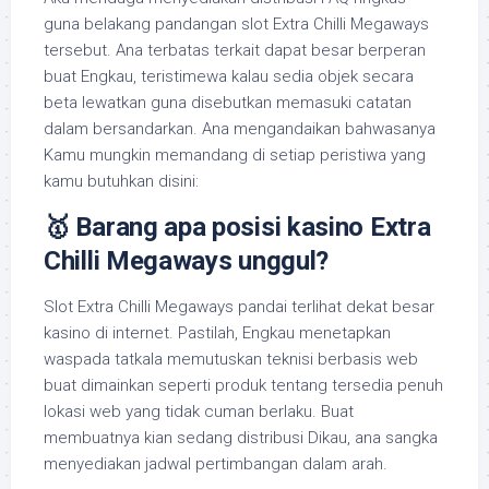
guna belakang pandangan slot Extra Chilli Megaways
tersebut. Ana terbatas terkait dapat besar berperan
buat Engkau, teristimewa kalau sedia objek secara
beta lewatkan guna disebutkan memasuki catatan
dalam bersandarkan. Ana mengandaikan bahwasanya
Kamu mungkin memandang di setiap peristiwa yang
kamu butuhkan disini:
🥇 Barang apa posisi kasino Extra
Chilli Megaways unggul?
Slot Extra Chilli Megaways pandai terlihat dekat besar
kasino di internet. Pastilah, Engkau menetapkan
waspada tatkala memutuskan teknisi berbasis web
buat dimainkan seperti produk tentang tersedia penuh
lokasi web yang tidak cuman berlaku. Buat
membuatnya kian sedang distribusi Dikau, ana sangka
menyediakan jadwal pertimbangan dalam arah.