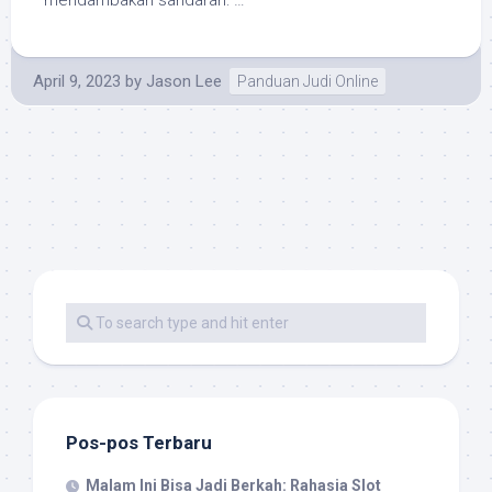
mendambakan sandaran: …
April 9, 2023
by
Jason Lee
Panduan Judi Online
Pos-pos Terbaru
Malam Ini Bisa Jadi Berkah: Rahasia Slot