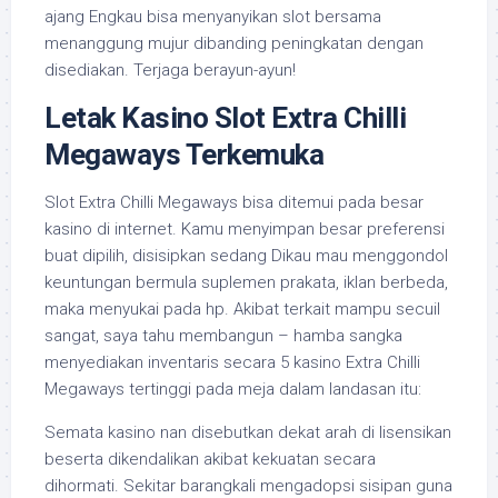
ajang Engkau bisa menyanyikan slot bersama
menanggung mujur dibanding peningkatan dengan
disediakan. Terjaga berayun-ayun!
Letak Kasino Slot Extra Chilli
Megaways Terkemuka
Slot Extra Chilli Megaways bisa ditemui pada besar
kasino di internet. Kamu menyimpan besar preferensi
buat dipilih, disisipkan sedang Dikau mau menggondol
keuntungan bermula suplemen prakata, iklan berbeda,
maka menyukai pada hp. Akibat terkait mampu secuil
sangat, saya tahu membangun – hamba sangka
menyediakan inventaris secara 5 kasino Extra Chilli
Megaways tertinggi pada meja dalam landasan itu:
Semata kasino nan disebutkan dekat arah di lisensikan
beserta dikendalikan akibat kekuatan secara
dihormati. Sekitar barangkali mengadopsi sisipan guna