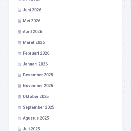
Juni 2026
Mei 2026
April 2026
Maret 2026
Februari 2026
Januari 2026
Desember 2025
November 2025
Oktober 2025
September 2025
Agustus 2025
Juli 2025