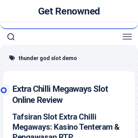
Skip
Get Renowned
to
content
thunder god slot demo
Extra Chilli Megaways Slot
Online Review
Tafsiran Slot Extra Chilli
Megaways: Kasino Tenteram &
Pengawasan RTP