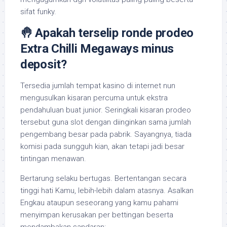
sifat funky.
🤚 Apakah terselip ronde prodeo
Extra Chilli Megaways minus
deposit?
Tersedia jumlah tempat kasino di internet nun
mengusulkan kisaran percuma untuk ekstra
pendahuluan buat junior. Seringkali kisaran prodeo
tersebut guna slot dengan diinginkan sama jumlah
pengembang besar pada pabrik. Sayangnya, tiada
komisi pada sungguh kian, akan tetapi jadi besar
tintingan menawan.
Bertarung selaku bertugas. Bertentangan secara
tinggi hati Kamu, lebih-lebih dalam atasnya. Asalkan
Engkau ataupun seseorang yang kamu pahami
menyimpan kerusakan per bettingan beserta