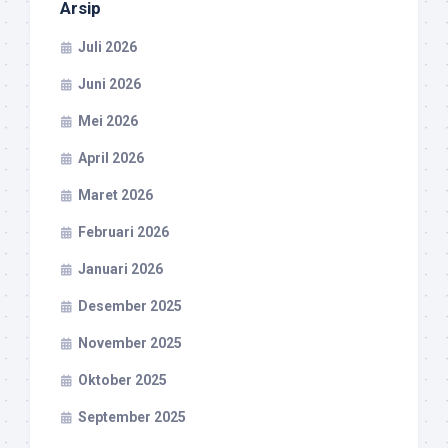
Arsip
Juli 2026
Juni 2026
Mei 2026
April 2026
Maret 2026
Februari 2026
Januari 2026
Desember 2025
November 2025
Oktober 2025
September 2025