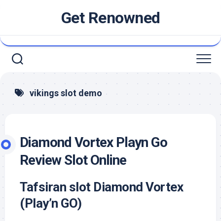
Skip
Get Renowned
to
content
vikings slot demo
Diamond Vortex Playn Go
Review Slot Online
Tafsiran slot Diamond Vortex
(Play’n GO)