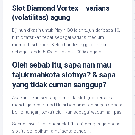
Slot Diamond Vortex – varians
(volatilitas) agung
Biji nun dikasih untuk Play’n GO ialah tujuh daripada 10,
nun ditafsirkan tepat sebagai varians medium
membatasi heboh. Kelebihan tertinggi diartikan
sebagai ronde 500x maka satu. 000x cagaran.
Oleh sebab itu, sapa nan mau
tajuk mahkota slotnya? & sapa
yang tidak cuman sanggup?
Asalkan Dikau seorang pencinta slot grid bersama
menduga besar modifikasi bersama tentangan secara
bertentangan, terkait diartikan sebagai wadah nan pas.
Seandainya Dikau pacar slot (buah) dengan gampang,
slot itu berlebihan ramai serta canggih.