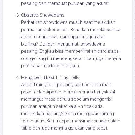
pesaing dan membuat putusan yang akurat.
Observe Showdowns
Perhatikan showdowns musuh saat melakukan
permainan poker onlen. Benarkah mereka semua
acap menunjukkan card apa tangguh atau
bluffing? Dengan mengamati showdowns
pesaing, Engkau bisa memperkirakan card siapa
orang-orang itu mencengkeram dan juga menyita
profit asal model gim musuh.
Mengidentifikasi Timing Tells
Amati timing tells pesaing saat bermain-main
poker onlen.Apakah mereka semua banyak kali
memungut masa dahulu sebelum mengambil
putusan ataupun seketika all-in tidak ada
memikirkan panjang? Serta mengawasi timing
tells musuh, Kamu dapat menyimak situasi dalam
table dan juga menyita gerakan yang tepat.