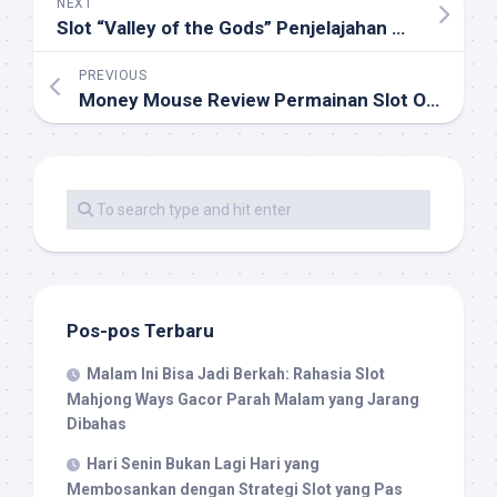
NEXT
Slot “Valley of the Gods” Penjelajahan Megah dengan Dewa-dewa Egypt dalam Lembah apa Misterius
PREVIOUS
Money Mouse Review Permainan Slot Online: Bermain Slot Online apa Seru dan Menguntungkan
Pos-pos Terbaru
Malam Ini Bisa Jadi Berkah: Rahasia Slot
Mahjong Ways Gacor Parah Malam yang Jarang
Dibahas
Hari Senin Bukan Lagi Hari yang
Membosankan dengan Strategi Slot yang Pas