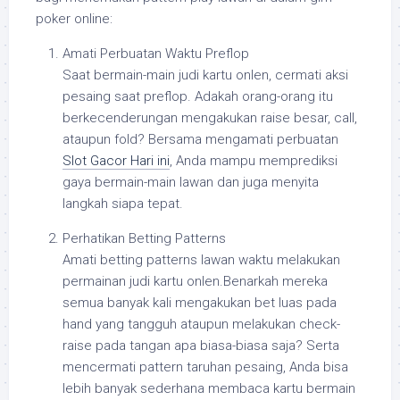
poker online:
Amati Perbuatan Waktu Preflop
Saat bermain-main judi kartu onlen, cermati aksi
pesaing saat preflop. Adakah orang-orang itu
berkecenderungan mengakukan raise besar, call,
ataupun fold? Bersama mengamati perbuatan
Slot Gacor Hari ini
, Anda mampu memprediksi
gaya bermain-main lawan dan juga menyita
langkah siapa tepat.
Perhatikan Betting Patterns
Amati betting patterns lawan waktu melakukan
permainan judi kartu onlen.Benarkah mereka
semua banyak kali mengakukan bet luas pada
hand yang tangguh ataupun melakukan check-
raise pada tangan apa biasa-biasa saja? Serta
mencermati pattern taruhan pesaing, Anda bisa
lebih banyak sederhana membaca kartu bermain