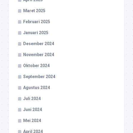
Maret 2025
Februari 2025
Januari 2025
Desember 2024
November 2024
Oktober 2024
September 2024
Agustus 2024
Juli 2024
Juni 2024
Mei 2024
April 2024