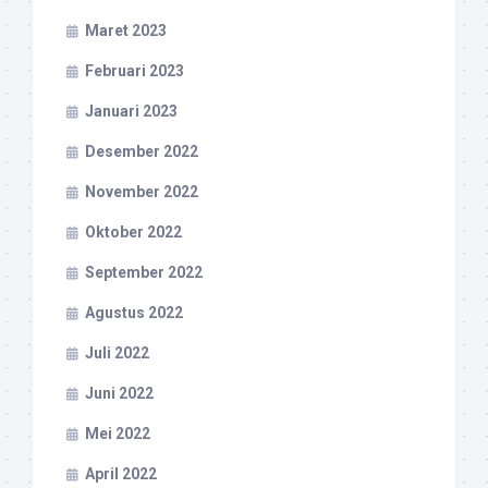
Maret 2023
Februari 2023
Januari 2023
Desember 2022
November 2022
Oktober 2022
September 2022
Agustus 2022
Juli 2022
Juni 2022
Mei 2022
April 2022