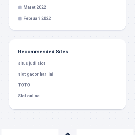
Maret 2022
Februari 2022
Recommended Sites
situs judi slot
slot gacor hari ini
TOTO
Slot online