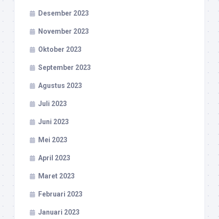
Desember 2023
November 2023
Oktober 2023
September 2023
Agustus 2023
Juli 2023
Juni 2023
Mei 2023
April 2023
Maret 2023
Februari 2023
Januari 2023