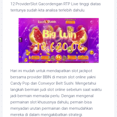
12 ProviderSlot Gacordengan RTP Live tinggi diatas
tentunya sudah kita analisa terlebih dahulu.
Hari ini mudah untuk mendapatkan slot jackpot
bersama provider BBIN di mesin slot online yakni
Candy Pop dan Conveyor Belt Sushi. Mengetahui
langkah bermain judi slot online sebelum saat waktu
jadi bermain memadai perlu. Dengan mengenal
permainan slot khususnya dahulu, pemain bisa
menyadari urutan permainan dan memudahkan
mereka di dalam mengakibatkan strategi.