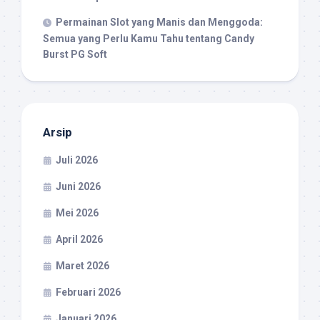
Permainan Slot yang Manis dan Menggoda:
Semua yang Perlu Kamu Tahu tentang Candy
Burst PG Soft
Arsip
Juli 2026
Juni 2026
Mei 2026
April 2026
Maret 2026
Februari 2026
Januari 2026