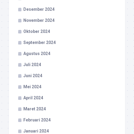
Desember 2024
November 2024
Oktober 2024
September 2024
Agustus 2024
Juli 2024
Juni 2024
Mei 2024
April 2024
Maret 2024
Februari 2024
Januari 2024