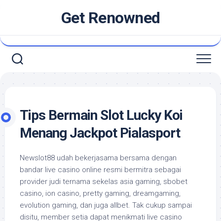
Skip
Get Renowned
to
content
Tips Bermain Slot Lucky Koi
Menang Jackpot Pialasport
Newslot88 udah bekerjasama bersama dengan
bandar live casino online resmi bermitra sebagai
provider judi ternama sekelas asia gaming, sbobet
casino, ion casino, pretty gaming, dreamgaming,
evolution gaming, dan juga allbet. Tak cukup sampai
disitu, member setia dapat menikmati live casino