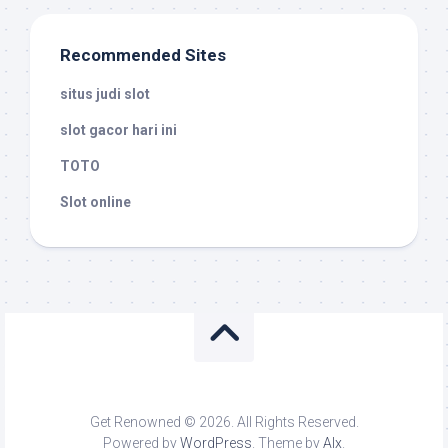
Recommended Sites
situs judi slot
slot gacor hari ini
TOTO
Slot online
Get Renowned © 2026. All Rights Reserved.
Powered by
WordPress
. Theme by
Alx
.