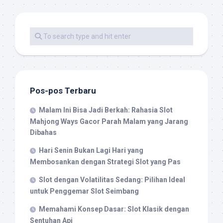
Pos-pos Terbaru
Malam Ini Bisa Jadi Berkah: Rahasia Slot
Mahjong Ways Gacor Parah Malam yang Jarang
Dibahas
Hari Senin Bukan Lagi Hari yang
Membosankan dengan Strategi Slot yang Pas
Slot dengan Volatilitas Sedang: Pilihan Ideal
untuk Penggemar Slot Seimbang
Memahami Konsep Dasar: Slot Klasik dengan
Sentuhan Api