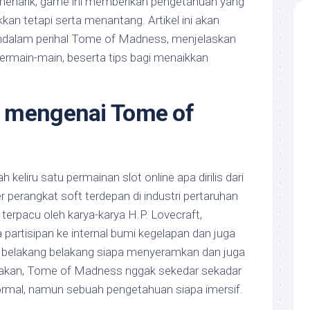
i menarik, game ini memberikan pengetahuan yang
kan tetapi serta menantang. Artikel ini akan
alam perihal Tome of Madness, menjelaskan
 bermain-main, beserta tips bagi menaikkan
 mengenai Tome of
eliru satu permainan slot online apa dirilis dari
r perangkat soft terdepan di industri pertaruhan
terpacu oleh karya-karya H.P. Lovecraft,
artisipan ke internal bumi kegelapan dan juga
ar belakang belakang siapa menyeramkan dan juga
akan, Tome of Madness nggak sekedar sekadar
ormal, namun sebuah pengetahuan siapa imersif.