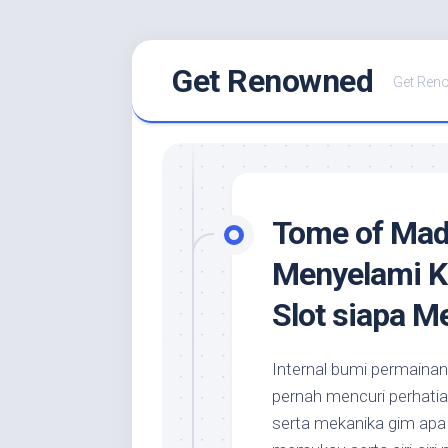
Skip
Get Renowned
to
Get Ren
content
Tome of Mad
Menyelami K
Slot siapa M
Internal bumi permainan
pernah mencuri perhatia
serta mekanika gim apa 