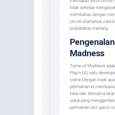
memukau serta ciri-cir
tidak sekedar mengasyik
membahas dengan mend
ciri-ciri utamanya, cara
probabilitas menang.
Pengenalan
Madness
Tome of Madness adalah k
Play’n GO, satu develope
online.Dengan topik apa 
permainan ini membawa p
teka-teki. Bersama lat
vokal yang menggembir
permainan slot gacor n