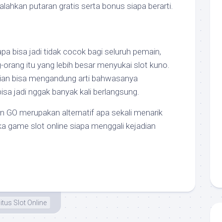
ahkan putaran gratis serta bonus siapa berarti.
a bisa jadi tidak cocok bagi seluruh pemain,
-orang itu yang lebih besar menyukai slot kuno.
ggian bisa mengandung arti bahwasanya
isa jadi nggak banyak kali berlangsung.
 GO merupakan alternatif apa sekali menarik
a game slot online siapa menggali kejadian
itus Slot Online