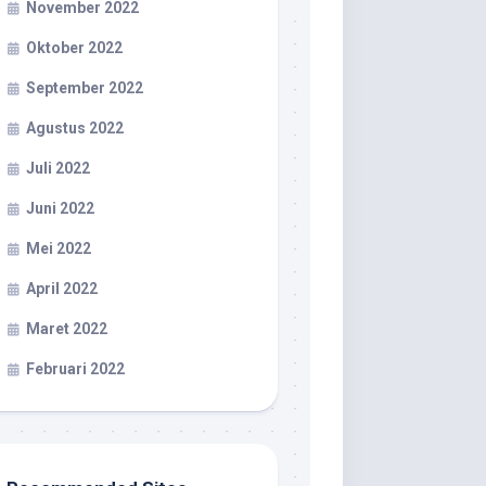
November 2022
Oktober 2022
September 2022
Agustus 2022
Juli 2022
Juni 2022
Mei 2022
April 2022
Maret 2022
Februari 2022