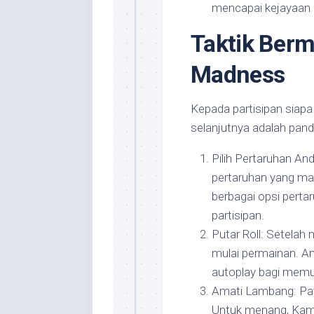
mencapai kejayaan 
Taktik Ber
Madness
Kepada partisipan sia
selanjutnya adalah pand
Pilih Pertaruhan And
pertaruhan yang m
berbagai opsi perta
partisipan.
Putar Roll: Setelah
mulai permainan. 
autoplay bagi memu
Amati Lambang: Pay
Untuk menang, Kam