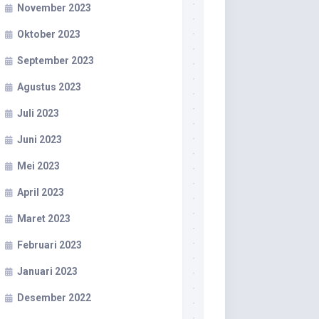
November 2023
Oktober 2023
September 2023
Agustus 2023
Juli 2023
Juni 2023
Mei 2023
April 2023
Maret 2023
Februari 2023
Januari 2023
Desember 2022