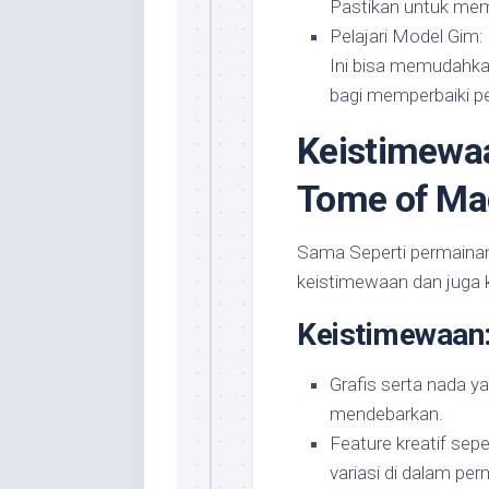
Pastikan untuk me
Pelajari Model Gim:
Ini bisa memudahk
bagi memperbaiki pe
Keistimewa
Tome of Ma
Sama Seperti permainan
keistimewaan dan juga ke
Keistimewaan
Grafis serta nada
mendebarkan.
Feature kreatif sepe
variasi di dalam per