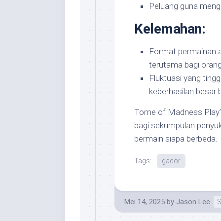
Peluang guna mengal
Kelemahan:
Format permainan ap
terutama bagi orang
Fluktuasi yang tin
keberhasilan besar b
Tome of Madness Play’n
bagi sekumpulan penyuk
bermain siapa berbeda.
Tags:
gacor
Mei 14, 2025
by
Jason Lee
S