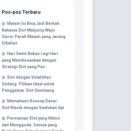
Pos-pos Terbaru
Malam Ini Bisa Jadi Berkah:
Rahasia Slot Mahjong Ways
Gacor Parah Malam yang Jarang
Dibahas
Hari Senin Bukan Lagi Hari
yang Membosankan dengan
Strategi Slot yang Pas
Slot dengan Volatilitas
Sedang: Pilihan Ideal untuk
Penggemar Slot Seimbang
Memahami Konsep Dasar:
Slot Klasik dengan Sentuhan Api
Permainan Slot yang Manis
dan Menggoda: Semua yang