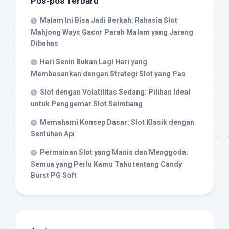
Pos-pos Terbaru
Malam Ini Bisa Jadi Berkah: Rahasia Slot
Mahjong Ways Gacor Parah Malam yang Jarang
Dibahas
Hari Senin Bukan Lagi Hari yang
Membosankan dengan Strategi Slot yang Pas
Slot dengan Volatilitas Sedang: Pilihan Ideal
untuk Penggemar Slot Seimbang
Memahami Konsep Dasar: Slot Klasik dengan
Sentuhan Api
Permainan Slot yang Manis dan Menggoda:
Semua yang Perlu Kamu Tahu tentang Candy
Burst PG Soft