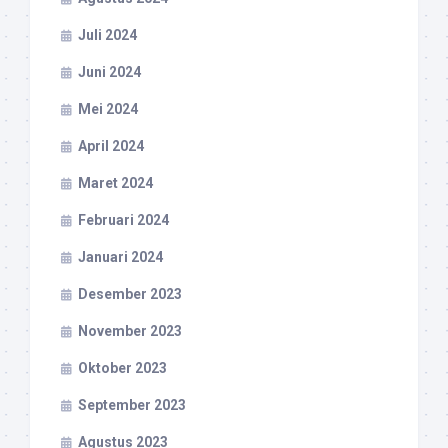
Juli 2024
Juni 2024
Mei 2024
April 2024
Maret 2024
Februari 2024
Januari 2024
Desember 2023
November 2023
Oktober 2023
September 2023
Agustus 2023