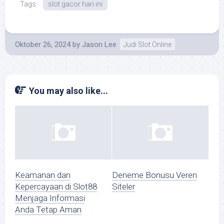
Tags:
slot gacor hari ini
Oktober 26, 2024
by
Jason Lee
Judi Slot Online
You may also like...
Keamanan dan
Deneme Bonusu Veren
Kepercayaan di Slot88
Siteler
Menjaga Informasi
Anda Tetap Aman