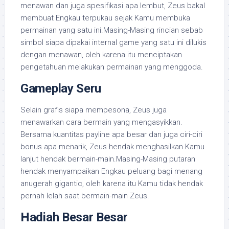
menawan dan juga spesifikasi apa lembut, Zeus bakal
membuat Engkau terpukau sejak Kamu membuka
permainan yang satu ini.Masing-Masing rincian sebab
simbol siapa dipakai internal game yang satu ini dilukis
dengan menawan, oleh karena itu menciptakan
pengetahuan melakukan permainan yang menggoda.
Gameplay Seru
Selain grafis siapa mempesona, Zeus juga
menawarkan cara bermain yang mengasyikkan.
Bersama kuantitas payline apa besar dan juga ciri-ciri
bonus apa menarik, Zeus hendak menghasilkan Kamu
lanjut hendak bermain-main.Masing-Masing putaran
hendak menyampaikan Engkau peluang bagi menang
anugerah gigantic, oleh karena itu Kamu tidak hendak
pernah lelah saat bermain-main Zeus.
Hadiah Besar Besar