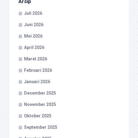
Arsip
Juli 2026
Juni 2026
Mei 2026
April 2026
Maret 2026
Februari 2026
Januari 2026
Desember 2025
November 2025
Oktober 2025
September 2025