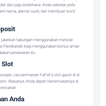
lat dan juga sederhana. Anda sekedar perlu
perti nama, alamat surel, dan membuat word
eposit
tif, jalankan tabungan menggunakan metode
ia.Pastikanlah bagi menggunakan bonus aman
diakan penawaran itu.
 Slot
ungan, cari permainan FaFaFa slot gacor di di
sino. Biasanya, Anda dapat menemukannya di
pencarian.
han Anda