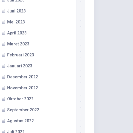
Juli 2023
Juni 2023
Mei 2023
April 2023
Maret 2023
Februari 2023
Januari 2023
Desember 2022
November 2022
Oktober 2022
September 2022
Agustus 2022
Juli 2022