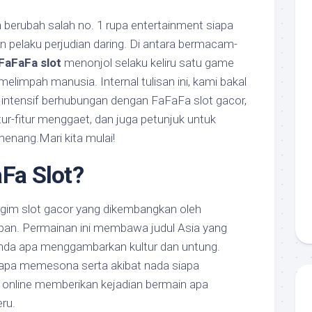
 berubah salah no. 1 rupa entertainment siapa
an pelaku perjudian daring. Di antara bermacam-
FaFaFa slot
menonjol selaku keliru satu game
elimpah manusia. Internal tulisan ini, kami bakal
intensif berhubungan dengan FaFaFa slot gacor,
itur-fitur menggaet, dan juga petunjuk untuk
enang.Mari kita mulai!
aFa Slot?
 gim slot gacor yang dikembangkan oleh
epan. Permainan ini membawa judul Asia yang
nda apa menggambarkan kultur dan untung.
apa memesona serta akibat nada siapa
online memberikan kejadian bermain apa
ru.