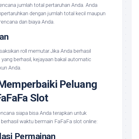
rencana jumlah total pertaruhan Anda. Anda
pertaruhkan dengan jumlah total kecil maupun
rencana dan biaya Anda.
gan
saksikan roll memutar.Jika Anda berhasil
ang berhasil, kejayaan bakal automatic
kun Anda.
 Memperbaiki Peluang
FaFaFa Slot
rencana siapa bisa Anda terapkan untuk
erhasil waktu bermain FaFaFa slot online:
ulasi Permainan