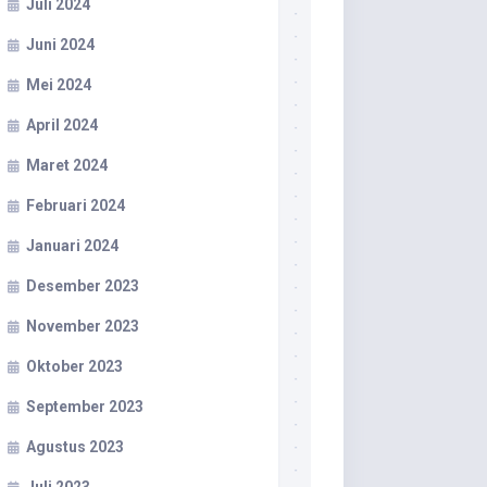
Juli 2024
Juni 2024
Mei 2024
April 2024
Maret 2024
Februari 2024
Januari 2024
Desember 2023
November 2023
Oktober 2023
September 2023
Agustus 2023