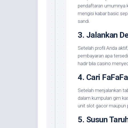
pendaftaran umumnya ki
mengisi kabar basic se
sandi.
3. Jalankan D
Setelah profil Anda ak
pembayaran apa tersed
hadir bila casino menye
4. Cari FaFaFa
Setelah menjalankan tab
dalam kumpulan gim ka
unit slot gacor maupun 
5. Susun Taru