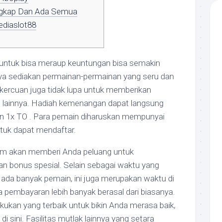
engkap Dan Ada Semua
ediaslot88
untuk bisa meraup keuntungan bisa semakin
nya sediakan permainan-permainan yang seru dan
ercuan juga tidak lupa untuk memberikan
 lainnya. Hadiah kemenangan dapat langsung
kan 1x TO . Para pemain diharuskan mempunyai
tuk dapat mendaftar.
am akan memberi Anda peluang untuk
n bonus spesial. Selain sebagai waktu yang
k ada banyak pemain, ini juga merupakan waktu di
 pembayaran lebih banyak berasal dari biasanya.
ukan yang terbaik untuk bikin Anda merasa baik,
 di sini. Fasilitas mutlak lainnya yang setara