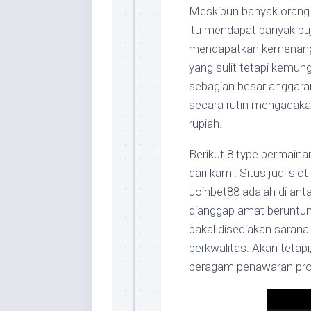
Meskipun banyak orang m
itu mendapat banyak puj
mendapatkan kemenang
yang sulit tetapi kemu
sebagian besar anggara
secara rutin mengadakan
rupiah.
Berikut 8 type permaina
dari kami. Situs judi slo
Joinbet88 adalah di ant
dianggap amat beruntu
bakal disediakan saran
berkwalitas. Akan tetap
beragam penawaran pro