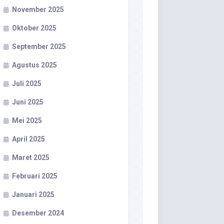
November 2025
Oktober 2025
September 2025
Agustus 2025
Juli 2025
Juni 2025
Mei 2025
April 2025
Maret 2025
Februari 2025
Januari 2025
Desember 2024