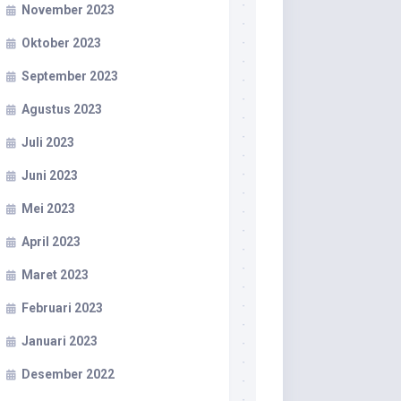
November 2023
Oktober 2023
September 2023
Agustus 2023
Juli 2023
Juni 2023
Mei 2023
April 2023
Maret 2023
Februari 2023
Januari 2023
Desember 2022