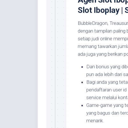
Slot Iboplay | 
BubbleDragon, Treausure
dengan tampilan paling 
setiap judi online mem
memang tawarkan jumlah 
ada juga yang berikan p
Dan bonus yang dibe
pun ada lebih dari 
Bagi anda yang tet
pendaftaran user i
service melalui kon
Game-game yang ters
yang bagus dan terdi
menarik.