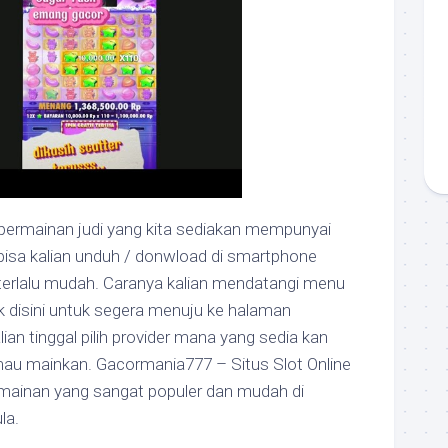
permainan judi yang kita sediakan mempunyai
g bisa kalian unduh / donwload di smartphone
terlalu mudah. Caranya kalian mendatangi menu
ik disini untuk segera menuju ke halaman
lian tinggal pilih provider mana yang sedia kan
mau mainkan. Gacormania777 – Situs Slot Online
ermainan yang sangat populer dan mudah di
la.