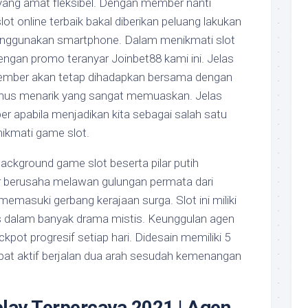
 yang amat fleksibel. Dengan member nanti
ot online terbaik bakal diberikan peluang lakukan
nggunakan smartphone. Dalam menikmati slot
ngan promo teranyar Joinbet88 kami ini. Jelas
ember akan tetap dihadapkan bersama dengan
us menarik yang sangat memuaskan. Jelas
r apabila menjadikan kita sebagai salah satu
ikmati game slot.
ackground game slot beserta pilar putih
 berusaha melawan gulungan permata dari
memasuki gerbang kerajaan surga. Slot ini miliki
as dalam banyak drama mistis. Keunggulan agen
jackpot progresif setiap hari. Didesain memiliki 5
pat aktif berjalan dua arah sesudah kemenangan
play Terpercaya 2021 | Agen