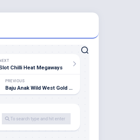
NEXT
Slot Chilli Heat Megaways
PREVIOUS
Baju Anak Wild West Gold Logo Game Slot Pragmatic Kaos Game Slot Pragmatic Play