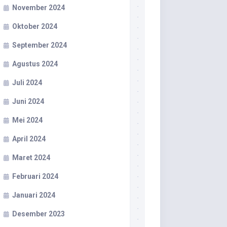
November 2024
Oktober 2024
September 2024
Agustus 2024
Juli 2024
Juni 2024
Mei 2024
April 2024
Maret 2024
Februari 2024
Januari 2024
Desember 2023