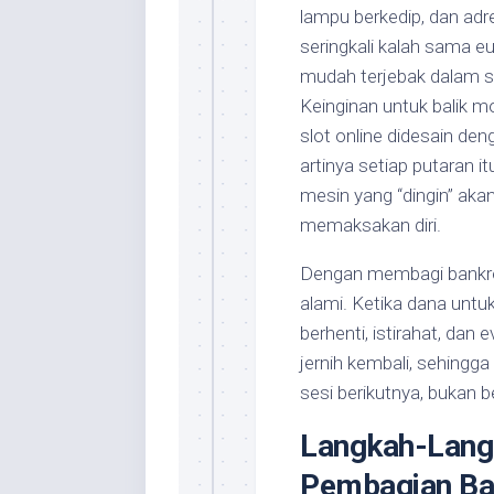
lampu berkedip, dan adren
seringkali kalah sama eu
mudah terjebak dalam sp
Keinginan untuk balik mo
slot online didesain d
artinya setiap putaran 
mesin yang “dingin” aka
memaksakan diri.
Dengan membagi bankro
alami. Ketika dana untuk
berhenti, istirahat, dan
jernih kembali, sehingga
sesi berikutnya, bukan 
Langkah-Lang
Pembagian Ba