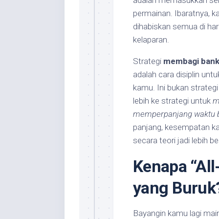
adalah memasukkan sem
permainan. Ibaratnya, k
dihabiskan semua di har
kelaparan.
Strategi
membagi bankr
adalah cara disiplin un
kamu. Ini bukan strate
lebih ke strategi untuk
m
memperpanjang waktu 
panjang, kesempatan kam
secara teori jadi lebih be
Kenapa “All-
yang Buruk
Bayangin kamu lagi mai