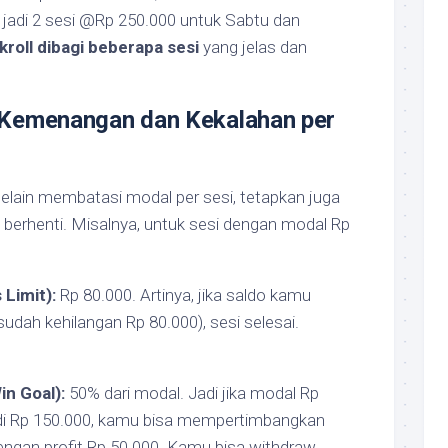
i jadi 2 sesi @Rp 250.000 untuk Sabtu dan
kroll dibagi beberapa sesi
yang jelas dan
 Kemenangan dan Kekalahan per
 Selain membatasi modal per sesi, tetapkan juga
berhenti. Misalnya, untuk sesi dengan modal Rp
Limit):
Rp 80.000. Artinya, jika saldo kamu
sudah kehilangan Rp 80.000), sesi selesai.
n Goal):
50% dari modal. Jadi jika modal Rp
di Rp 150.000, kamu bisa mempertimbangkan
engan profit Rp 50.000. Kamu bisa withdraw