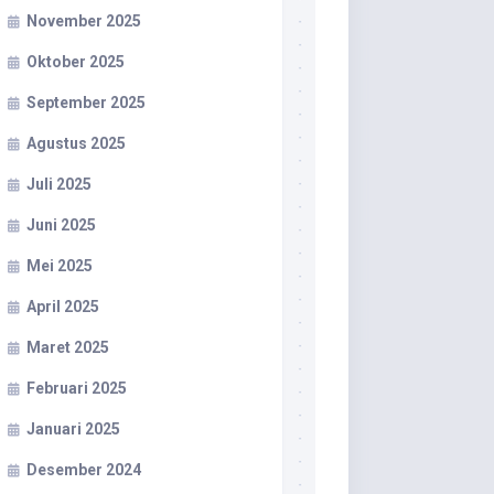
November 2025
Oktober 2025
September 2025
Agustus 2025
Juli 2025
Juni 2025
Mei 2025
April 2025
Maret 2025
Februari 2025
Januari 2025
Desember 2024