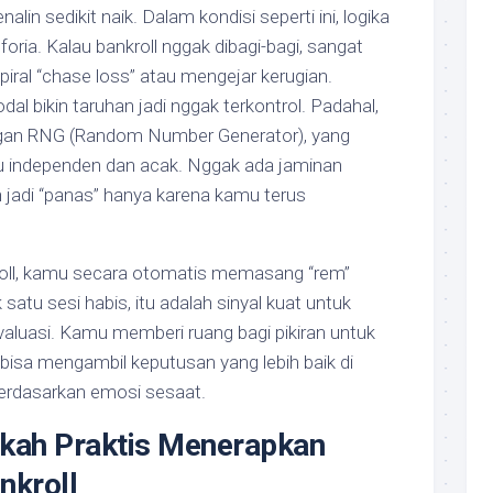
alin sedikit naik. Dalam kondisi seperti ini, logika
foria. Kalau bankroll nggak dibagi-bagi, sangat
iral “chase loss” atau mengejar kerugian.
dal bikin taruhan jadi nggak terkontrol. Padahal,
engan RNG (Random Number Generator), yang
itu independen dan acak. Nggak ada jaminan
n jadi “panas” hanya karena kamu terus
ll, kamu secara otomatis memasang “rem”
 satu sesi habis, itu adalah sinyal kuat untuk
 evaluasi. Kamu memberi ruang bagi pikiran untuk
 bisa mengambil keputusan yang lebih baik di
berdasarkan emosi sesaat.
kah Praktis Menerapkan
nkroll