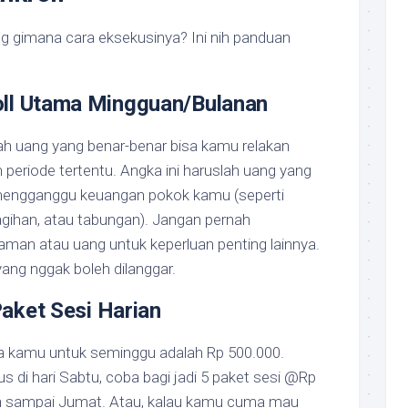
g gimana cara eksekusinya? Ini nih panduan
oll Utama Mingguan/Bulanan
ah uang yang benar-benar bisa kamu relakan
 periode tertentu. Angka ini haruslah uang yang
n mengganggu keuangan pokok kamu (seperti
tagihan, atau tabungan). Jangan pernah
man atau uang untuk keperluan penting lainnya.
yang nggak boleh dilanggar.
aket Sesi Harian
ma kamu untuk seminggu adalah Rp 500.000.
us di hari Sabtu, coba bagi jadi 5 paket sesi @Rp
in sampai Jumat. Atau, kalau kamu cuma mau