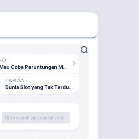
NEXT
Mau Coba Peruntungan Malam Ini? Ini Dia Cara Main Slot Online Depo QRIS yang Lagi Nge-Hits!
PREVIOUS
Dunia Slot yang Tak Terduga: Mengapa Game Elk Studios Beda dari yang Lain?