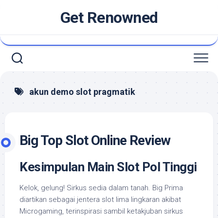
Skip
Get Renowned
to
content
akun demo slot pragmatik
Big Top Slot Online Review
Kesimpulan Main Slot Pol Tinggi
Kelok, gelung! Sirkus sedia dalam tanah. Big Prima
diartikan sebagai jentera slot lima lingkaran akibat
Microgaming, terinspirasi sambil ketakjuban sirkus