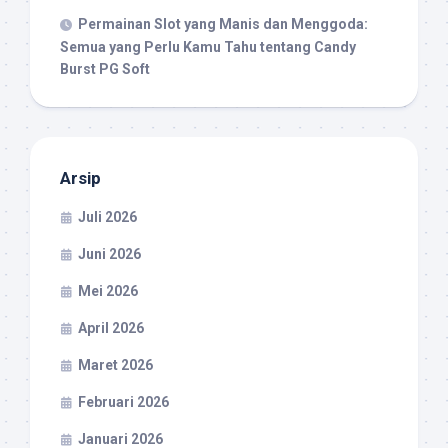
Permainan Slot yang Manis dan Menggoda:
Semua yang Perlu Kamu Tahu tentang Candy
Burst PG Soft
Arsip
Juli 2026
Juni 2026
Mei 2026
April 2026
Maret 2026
Februari 2026
Januari 2026