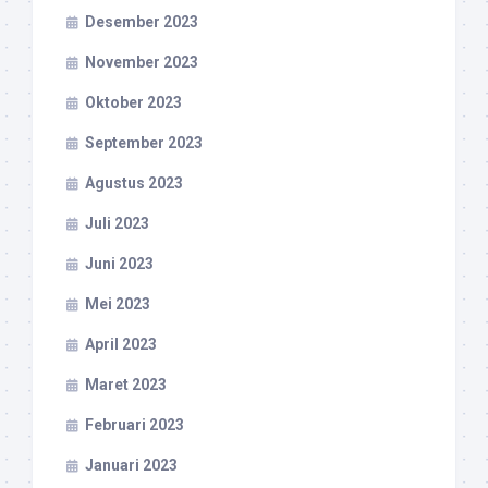
Desember 2023
November 2023
Oktober 2023
September 2023
Agustus 2023
Juli 2023
Juni 2023
Mei 2023
April 2023
Maret 2023
Februari 2023
Januari 2023