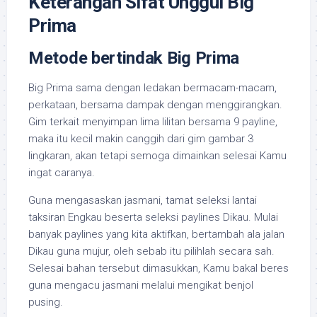
Keterangan Sifat Unggul Big
Prima
Metode bertindak Big Prima
Big Prima sama dengan ledakan bermacam-macam,
perkataan, bersama dampak dengan menggirangkan.
Gim terkait menyimpan lima lilitan bersama 9 payline,
maka itu kecil makin canggih dari gim gambar 3
lingkaran, akan tetapi semoga dimainkan selesai Kamu
ingat caranya.
Guna mengasaskan jasmani, tamat seleksi lantai
taksiran Engkau beserta seleksi paylines Dikau. Mulai
banyak paylines yang kita aktifkan, bertambah ala jalan
Dikau guna mujur, oleh sebab itu pilihlah secara sah.
Selesai bahan tersebut dimasukkan, Kamu bakal beres
guna mengacu jasmani melalui mengikat benjol
pusing.