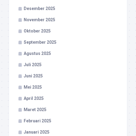
Desember 2025
November 2025
Oktober 2025
September 2025
Agustus 2025
Juli 2025
Juni 2025
Mei 2025
April 2025
Maret 2025
Februari 2025
Januari 2025