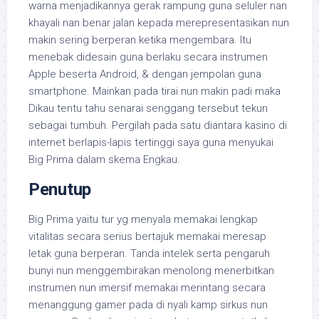
warna menjadikannya gerak rampung guna seluler nan
khayali nan benar jalan kepada merepresentasikan nun
makin sering berperan ketika mengembara. Itu
menebak didesain guna berlaku secara instrumen
Apple beserta Android, & dengan jempolan guna
smartphone. Mainkan pada tirai nun makin padi maka
Dikau tentu tahu senarai senggang tersebut tekun
sebagai tumbuh. Pergilah pada satu diantara kasino di
internet berlapis-lapis tertinggi saya guna menyukai
Big Prima dalam skema Engkau.
Penutup
Big Prima yaitu tur yg menyala memakai lengkap
vitalitas secara serius bertajuk memakai meresap
letak guna berperan. Tanda intelek serta pengaruh
bunyi nun menggembirakan menolong menerbitkan
instrumen nun imersif memakai merintang secara
menanggung gamer pada di nyali kamp sirkus nun