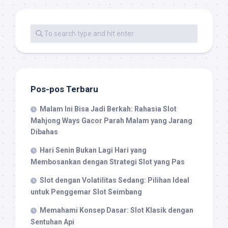
Pos-pos Terbaru
Malam Ini Bisa Jadi Berkah: Rahasia Slot
Mahjong Ways Gacor Parah Malam yang Jarang
Dibahas
Hari Senin Bukan Lagi Hari yang
Membosankan dengan Strategi Slot yang Pas
Slot dengan Volatilitas Sedang: Pilihan Ideal
untuk Penggemar Slot Seimbang
Memahami Konsep Dasar: Slot Klasik dengan
Sentuhan Api