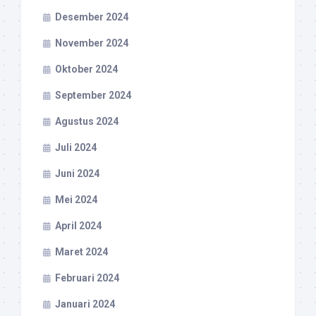
Desember 2024
November 2024
Oktober 2024
September 2024
Agustus 2024
Juli 2024
Juni 2024
Mei 2024
April 2024
Maret 2024
Februari 2024
Januari 2024