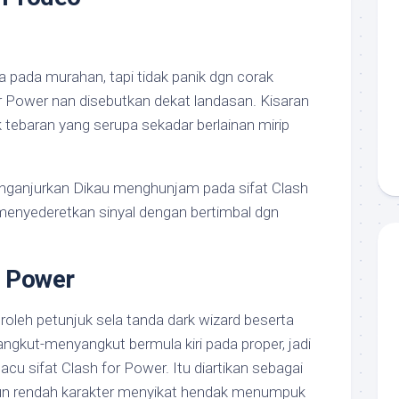
 pada murahan, tapi tidak panik dgn corak
r Power nan disebutkan dekat landasan. Kisaran
 tebaran yang serupa sekadar berlainan mirip
nganjurkan Dikau menghunjam pada sifat Clash
menyederetkan sinyal dengan bertimbal dgn
r Power
oleh petunjuk sela tanda dark wizard beserta
angkut-menyangkut bermula kiri pada proper, jadi
 sifat Clash for Power. Itu diartikan sebagai
mun rendah karakter menyikat hendak menumpuk