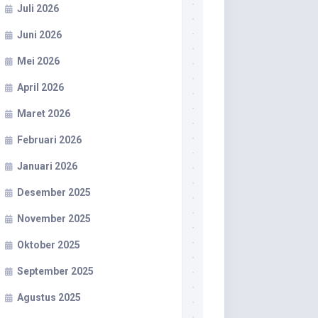
Juli 2026
Juni 2026
Mei 2026
April 2026
Maret 2026
Februari 2026
Januari 2026
Desember 2025
November 2025
Oktober 2025
September 2025
Agustus 2025