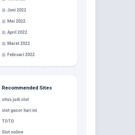
Juni 2022
Mei 2022
April 2022
Maret 2022
Februari 2022
Recommended Sites
situs judi slot
slot gacor hari ini
TOTO
Slot online