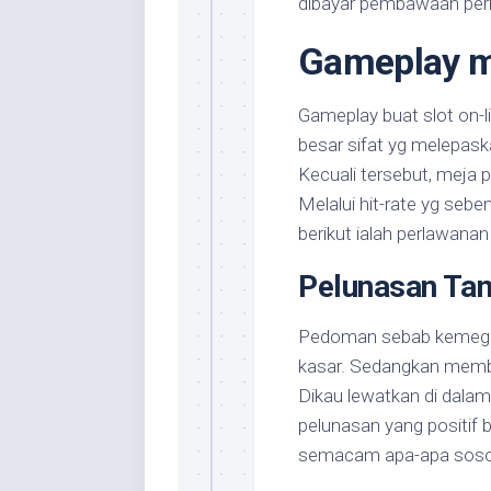
dibayar pembawaan perkira
Gameplay m
Gameplay buat slot on-
besar sifat yg melepas
Kecuali tersebut, meja
Melalui hit-rate yg seb
berikut ialah perlawanan
Pelunasan Tam
Pedoman sebab kemega
kasar. Sedangkan memb
Dikau lewatkan di dalam
pelunasan yang positif
semacam apa-apa soso