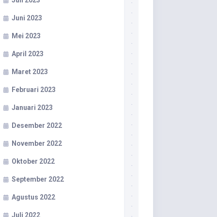
Juli 2023
Juni 2023
Mei 2023
April 2023
Maret 2023
Februari 2023
Januari 2023
Desember 2022
November 2022
Oktober 2022
September 2022
Agustus 2022
Juli 2022