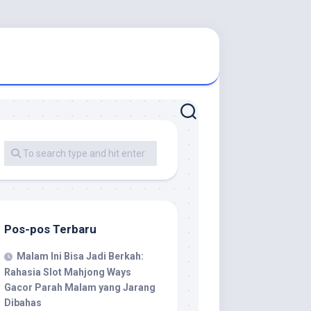
Pos-pos Terbaru
Malam Ini Bisa Jadi Berkah:
Rahasia Slot Mahjong Ways
Gacor Parah Malam yang Jarang
Dibahas