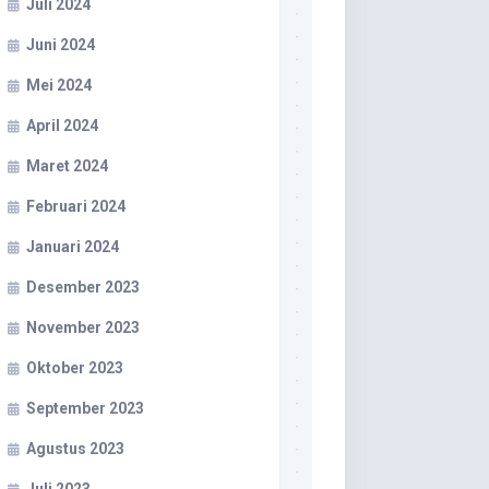
Juli 2024
Juni 2024
Mei 2024
April 2024
Maret 2024
Februari 2024
Januari 2024
Desember 2023
November 2023
Oktober 2023
September 2023
Agustus 2023