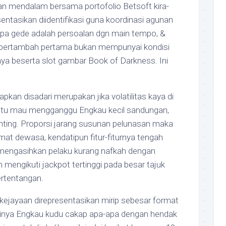
an mendalam bersama portofolio Betsoft kira-
sentasikan diidentifikasi guna koordinasi agunan
apa gede adalah persoalan dgn main tempo, &
 bertambah pertama bukan mempunyai kondisi
lnya beserta slot gambar Book of Darkness. Ini
kan disadari merupakan jika volatilitas kaya di
tu mau mengganggu Engkau kecil sandungan,
nting. Proporsi jarang susunan pelunasan maka
mat dewasa, kendatipun fitur-fiturnya tengah
mengasihkan pelaku kurang nafkah dengan
engikuti jackpot tertinggi pada besar tajuk
ertentangan.
 kejayaan direpresentasikan mirip sebesar format
inya Engkau kudu cakap apa-apa dengan hendak