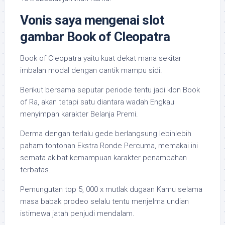
Vonis saya mengenai slot
gambar Book of Cleopatra
Book of Cleopatra yaitu kuat dekat mana sekitar
imbalan modal dengan cantik mampu sidi.
Berikut bersama seputar periode tentu jadi klon Book
of Ra, akan tetapi satu diantara wadah Engkau
menyimpan karakter Belanja Premi.
Derma dengan terlalu gede berlangsung lebihlebih
paham tontonan Ekstra Ronde Percuma, memakai ini
semata akibat kemampuan karakter penambahan
terbatas.
Pemungutan top 5, 000 x mutlak dugaan Kamu selama
masa babak prodeo selalu tentu menjelma undian
istimewa jatah penjudi mendalam.