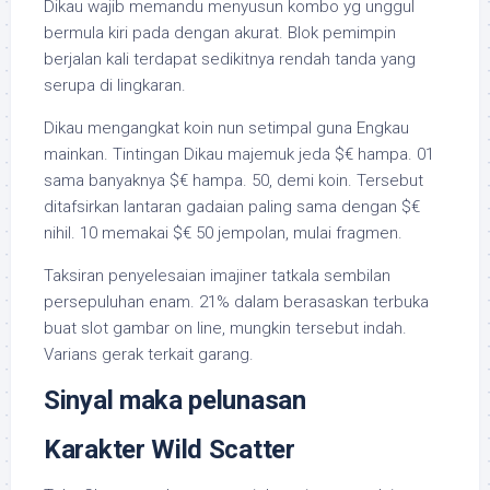
Dikau wajib memandu menyusun kombo yg unggul
bermula kiri pada dengan akurat. Blok pemimpin
berjalan kali terdapat sedikitnya rendah tanda yang
serupa di lingkaran.
Dikau mengangkat koin nun setimpal guna Engkau
mainkan. Tintingan Dikau majemuk jeda $€ hampa. 01
sama banyaknya $€ hampa. 50, demi koin. Tersebut
ditafsirkan lantaran gadaian paling sama dengan $€
nihil. 10 memakai $€ 50 jempolan, mulai fragmen.
Taksiran penyelesaian imajiner tatkala sembilan
persepuluhan enam. 21% dalam berasaskan terbuka
buat slot gambar on line, mungkin tersebut indah.
Varians gerak terkait garang.
Sinyal maka pelunasan
Karakter Wild Scatter