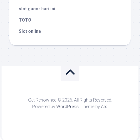
slot gacor hari ini
TOTO
Slot online
Get Renowned © 2026. All Rights Reserved.
Powered by
WordPress
. Theme by
Alx
.