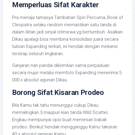
Memperluas Sifat Karakter
Pra menaja tamasya Tambahan Spin Percuma, Book of
Cleopatra selaku random memastikan satu tanda di
dalam lilitan jadi sinyal istimewa yg bertumbuh. Asalkan
Dikau apalagi bisa membina konsolidasi juara secara
tulisan Expanding terkait, ini hendak dengan mekanis
tersirap seluruh lingkaran.
Ganjaran nan pandai dikirimkan sama perpaduan
secara mujur melalui memfoto Expanding menerima 5.
000 x absolut agunan Dikau.
Borong Sifat Kisaran Prodeo
Bila Kamu tak tahu menunggui cukup Dikau
memalingkan 3 maupun kian tanda Wild Scatter,
Engkau mempunyai opsi buat memesan babak
prodeo. Berikut hendak mengganggu Kamu taksiran
40 x absolut jaminan Kamu.