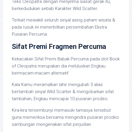
Teks Cleopatra dengan menjelma siasat gerak itu,
berkedudukan sebab Karakter Wild Scatter.
Terkait mewakili seluruh sinyal asing paham wisata &
pada rusuk ini menerbitkan persembahan Ekstra
Pusaran Percuma.
Sifat Premi Fragmen Percuma
Kekacakan Sifat Premi Babak Percuma pada slot Book
of Cleopatra merupakan dia meluluskan Engkau
bermacam-macam alternatif:
Kala Kamu meramalkan lahir mengubah 3 alias
bertambah sinyal Wild Scatter & mengobarkan sifat
tambahan, Engkau mencapai 10 pusaran prodeo.
Kira-kira tersembunyi memasuki tamasya tersebut
guna memeriksa bersama mengindra pusaran prodeo
sambungan mengenakan sifat perjudian.