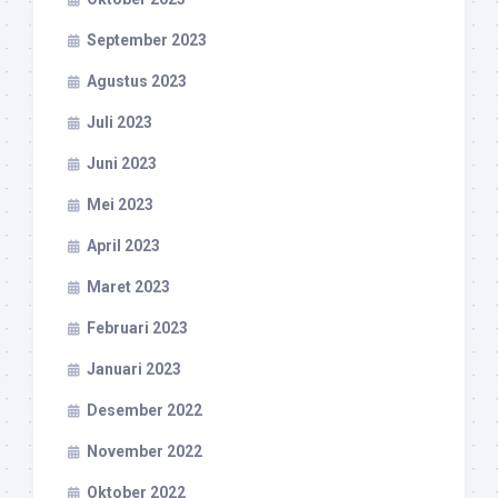
September 2023
Agustus 2023
Juli 2023
Juni 2023
Mei 2023
April 2023
Maret 2023
Februari 2023
Januari 2023
Desember 2022
November 2022
Oktober 2022