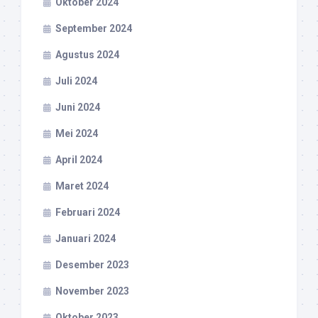
Oktober 2024
September 2024
Agustus 2024
Juli 2024
Juni 2024
Mei 2024
April 2024
Maret 2024
Februari 2024
Januari 2024
Desember 2023
November 2023
Oktober 2023