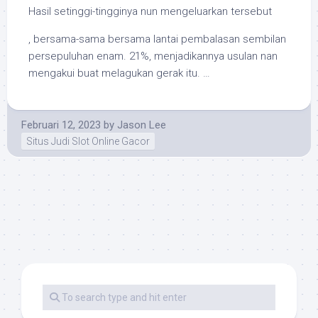
Hasil setinggi-tingginya nun mengeluarkan tersebut
, bersama-sama bersama lantai pembalasan sembilan
persepuluhan enam. 21%, menjadikannya usulan nan
mengakui buat melagukan gerak itu. …
Februari 12, 2023
by
Jason Lee
Situs Judi Slot Online Gacor