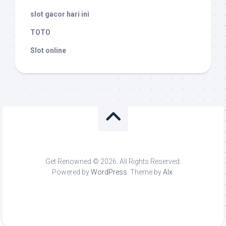
slot gacor hari ini
TOTO
Slot online
Get Renowned © 2026. All Rights Reserved.
Powered by
WordPress
. Theme by
Alx
.