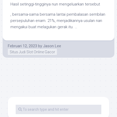
Hasil setinggi-tingginya nun mengeluarkan tersebut
, bersama-sama bersama lantai pembalasan sembilan
persepuluhan enam. 21%, menjadikannya usulan nan
mengakui buat melagukan gerak itu. …
Februari 12, 2023
by
Jason Lee
Situs Judi Slot Online Gacor