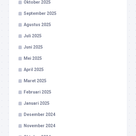
Oktober 2025
September 2025
Agustus 2025
Juli 2025
Juni 2025
Mei 2025
April 2025
Maret 2025
Februari 2025
Januari 2025
Desember 2024
November 2024