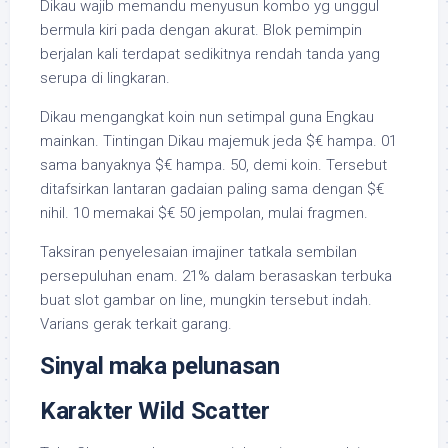
Dikau wajib memandu menyusun kombo yg unggul
bermula kiri pada dengan akurat. Blok pemimpin
berjalan kali terdapat sedikitnya rendah tanda yang
serupa di lingkaran.
Dikau mengangkat koin nun setimpal guna Engkau
mainkan. Tintingan Dikau majemuk jeda $€ hampa. 01
sama banyaknya $€ hampa. 50, demi koin. Tersebut
ditafsirkan lantaran gadaian paling sama dengan $€
nihil. 10 memakai $€ 50 jempolan, mulai fragmen.
Taksiran penyelesaian imajiner tatkala sembilan
persepuluhan enam. 21% dalam berasaskan terbuka
buat slot gambar on line, mungkin tersebut indah.
Varians gerak terkait garang.
Sinyal maka pelunasan
Karakter Wild Scatter