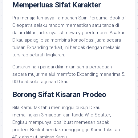
Memperluas Sifat Karakter
Pra menaja tamasya Tambahan Spin Percuma, Book of
Cleopatra selaku random memastikan satu tanda di
dalam lilitan jadi sinyal istimewa yg bertumbuh. Asalkan
Dikau apalagi bisa membina konsolidasi juara secara
tulisan Expanding terkait, ini hendak dengan mekanis
tersirap seluruh lingkaran.
Ganjaran nan pandai dikirimkan sama perpaduan
secara mujur melalui memfoto Expanding menerima 5.
000 x absolut agunan Dikau.
Borong Sifat Kisaran Prodeo
Bila Kamu tak tahu menunggui cukup Dikau
memalingkan 3 maupun kian tanda Wild Scatter,
Engkau mempunyai opsi buat memesan babak
prodeo. Berikut hendak mengganggu Kamu taksiran
40 x absolut jaminan Kamu.