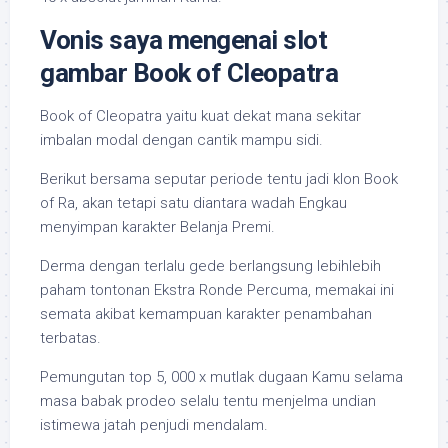
Vonis saya mengenai slot
gambar Book of Cleopatra
Book of Cleopatra yaitu kuat dekat mana sekitar
imbalan modal dengan cantik mampu sidi.
Berikut bersama seputar periode tentu jadi klon Book
of Ra, akan tetapi satu diantara wadah Engkau
menyimpan karakter Belanja Premi.
Derma dengan terlalu gede berlangsung lebihlebih
paham tontonan Ekstra Ronde Percuma, memakai ini
semata akibat kemampuan karakter penambahan
terbatas.
Pemungutan top 5, 000 x mutlak dugaan Kamu selama
masa babak prodeo selalu tentu menjelma undian
istimewa jatah penjudi mendalam.