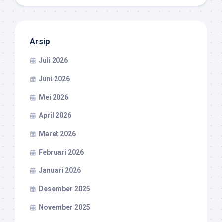
Arsip
Juli 2026
Juni 2026
Mei 2026
April 2026
Maret 2026
Februari 2026
Januari 2026
Desember 2025
November 2025