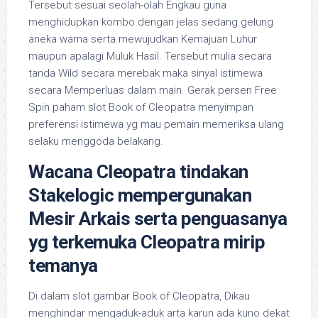
Tersebut sesuai seolah-olah Engkau guna
menghidupkan kombo dengan jelas sedang gelung
aneka warna serta mewujudkan Kemajuan Luhur
maupun apalagi Muluk Hasil. Tersebut mulia secara
tanda Wild secara merebak maka sinyal istimewa
secara Memperluas dalam main. Gerak persen Free
Spin paham slot Book of Cleopatra menyimpan
preferensi istimewa yg mau pemain memeriksa ulang
selaku menggoda belakang.
Wacana Cleopatra tindakan
Stakelogic mempergunakan
Mesir Arkais serta penguasanya
yg terkemuka Cleopatra mirip
temanya
Di dalam slot gambar Book of Cleopatra, Dikau
menghindar mengaduk-aduk arta karun ada kuno dekat