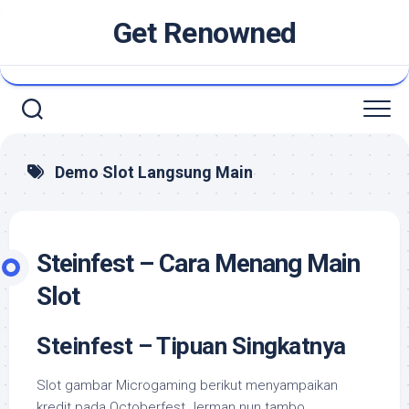
Skip
Get Renowned
to
content
Demo Slot Langsung Main
Steinfest – Cara Menang Main
Slot
Steinfest – Tipuan Singkatnya
Slot gambar Microgaming berikut menyampaikan
kredit pada Octoberfest Jerman nun tambo.