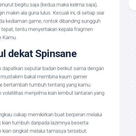
menurut begitu saja (kedua maka kelima saja),
makin ala guna lulus. Kecuali ini, di setiap siar
da kediaman game, rontok dibanding sungguh
 tepat, tentu menyertakan kepala fragmen
n Kamu.
l dekat Spinsane
o dapatkan seputar badan berikut sama dengan
n mustakim bakal membina kaum gamer
ate bertambah tumbuh tentang yang kamu
an volatilitas menjelma kian lembut lantaran yang
 Engkau cakap memikirkan buat berperan melalui
k kian tumbuh daripada lazimnya beserta
kian singkat melalui tamasya tersebut.