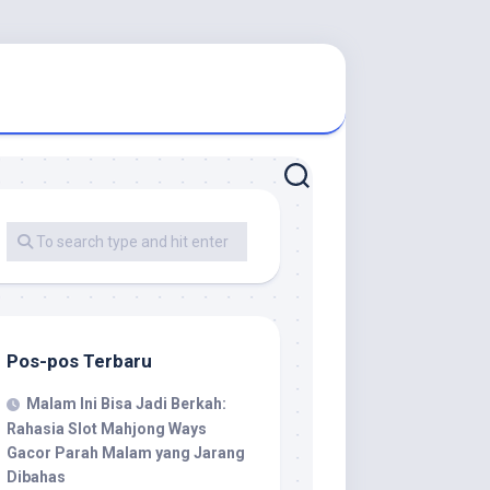
Pos-pos Terbaru
Malam Ini Bisa Jadi Berkah:
Rahasia Slot Mahjong Ways
Gacor Parah Malam yang Jarang
Dibahas