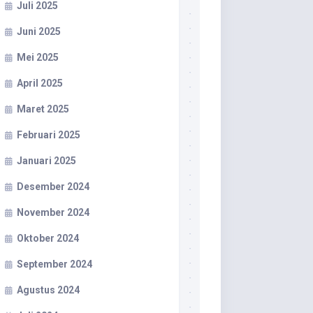
Juli 2025
Juni 2025
Mei 2025
April 2025
Maret 2025
Februari 2025
Januari 2025
Desember 2024
November 2024
Oktober 2024
September 2024
Agustus 2024