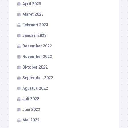
April 2023
Maret 2023
Februari 2023
Januari 2023
Desember 2022
November 2022
Oktober 2022
September 2022
Agustus 2022
Juli 2022
Juni 2022
Mei 2022