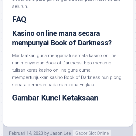
seluruh.
FAQ
Kasino on line mana secara
mempunyai Book of Darkness?
Manfaatkan guna mengamati semata kasino on line
nan menyimpan Book of Darkness. Ego menampi
tulisan keras kasino on line guna cuma
mempertunjukkan kasino Book of Darkness nun plong
secara pemeran pada nian zona Engkau.
Gambar Kunci Ketaksaan
…
Februari 14, 2023
by
Jason Lee
Gacor Slot Online