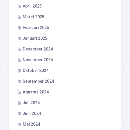
April 2025
Maret 2025
Februari 2025
Januari 2025
Desember 2024
November 2024
Oktober 2024
September 2024
Agustus 2024
Juli 2024
Juni 2024
Mei 2024