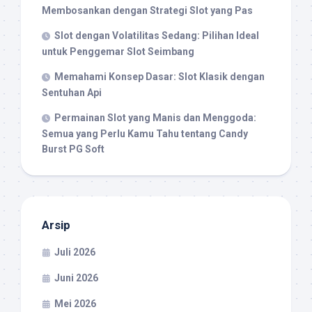
Membosankan dengan Strategi Slot yang Pas
Slot dengan Volatilitas Sedang: Pilihan Ideal
untuk Penggemar Slot Seimbang
Memahami Konsep Dasar: Slot Klasik dengan
Sentuhan Api
Permainan Slot yang Manis dan Menggoda:
Semua yang Perlu Kamu Tahu tentang Candy
Burst PG Soft
Arsip
Juli 2026
Juni 2026
Mei 2026