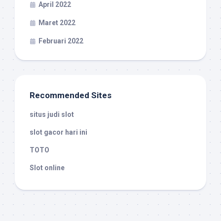
April 2022
Maret 2022
Februari 2022
Recommended Sites
situs judi slot
slot gacor hari ini
TOTO
Slot online