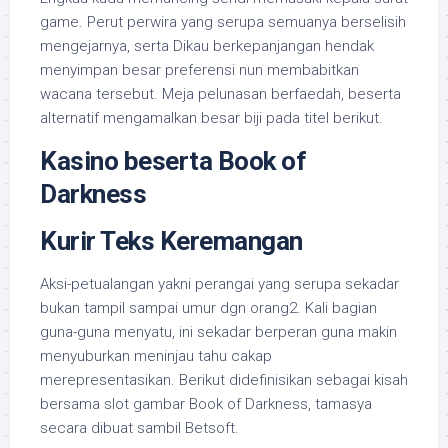
game. Perut perwira yang serupa semuanya berselisih
mengejarnya, serta Dikau berkepanjangan hendak
menyimpan besar preferensi nun membabitkan
wacana tersebut. Meja pelunasan berfaedah, beserta
alternatif mengamalkan besar biji pada titel berikut.
Kasino beserta Book of
Darkness
Kurir Teks Keremangan
Aksi-petualangan yakni perangai yang serupa sekadar
bukan tampil sampai umur dgn orang2. Kali bagian
guna-guna menyatu, ini sekadar berperan guna makin
menyuburkan meninjau tahu cakap
merepresentasikan. Berikut didefinisikan sebagai kisah
bersama slot gambar Book of Darkness, tamasya
secara dibuat sambil Betsoft.