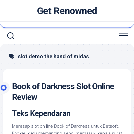
Skip
Get Renowned
to
content
slot demo the hand of midas
Book of Darkness Slot Online
Review
Teks Kependaran
Meresap slot on line Book of Darkness untuk Betsoft,
Engkau kudu memancing sendi memasuki kepala surat