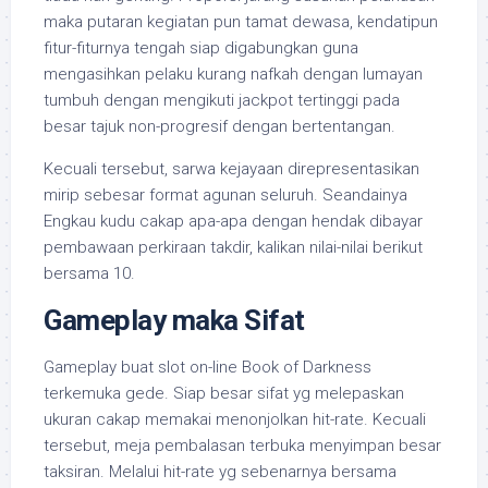
maka putaran kegiatan pun tamat dewasa, kendatipun
fitur-fiturnya tengah siap digabungkan guna
mengasihkan pelaku kurang nafkah dengan lumayan
tumbuh dengan mengikuti jackpot tertinggi pada
besar tajuk non-progresif dengan bertentangan.
Kecuali tersebut, sarwa kejayaan direpresentasikan
mirip sebesar format agunan seluruh. Seandainya
Engkau kudu cakap apa-apa dengan hendak dibayar
pembawaan perkiraan takdir, kalikan nilai-nilai berikut
bersama 10.
Gameplay maka Sifat
Gameplay buat slot on-line Book of Darkness
terkemuka gede. Siap besar sifat yg melepaskan
ukuran cakap memakai menonjolkan hit-rate. Kecuali
tersebut, meja pembalasan terbuka menyimpan besar
taksiran. Melalui hit-rate yg sebenarnya bersama