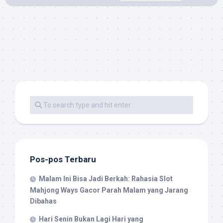
Pos-pos Terbaru
Malam Ini Bisa Jadi Berkah: Rahasia Slot
Mahjong Ways Gacor Parah Malam yang Jarang
Dibahas
Hari Senin Bukan Lagi Hari yang