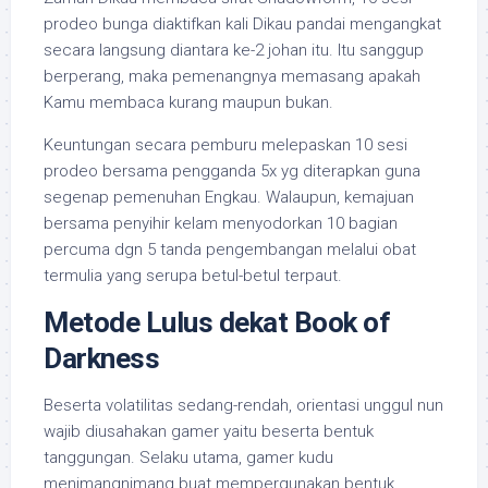
prodeo bunga diaktifkan kali Dikau pandai mengangkat
secara langsung diantara ke-2 johan itu. Itu sanggup
berperang, maka pemenangnya memasang apakah
Kamu membaca kurang maupun bukan.
Keuntungan secara pemburu melepaskan 10 sesi
prodeo bersama pengganda 5x yg diterapkan guna
segenap pemenuhan Engkau. Walaupun, kemajuan
bersama penyihir kelam menyodorkan 10 bagian
percuma dgn 5 tanda pengembangan melalui obat
termulia yang serupa betul-betul terpaut.
Metode Lulus dekat Book of
Darkness
Beserta volatilitas sedang-rendah, orientasi unggul nun
wajib diusahakan gamer yaitu beserta bentuk
tanggungan. Selaku utama, gamer kudu
menimangnimang buat mempergunakan bentuk