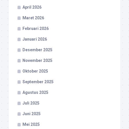
April 2026
Maret 2026
Februari 2026
Januari 2026
Desember 2025
November 2025
Oktober 2025
September 2025
Agustus 2025
Juli 2025
Juni 2025
Mei 2025