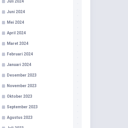
Juli 2024
Juni 2024
Mei 2024
April 2024
Maret 2024
Februari 2024
Januari 2024
Desember 2023
November 2023
Oktober 2023
September 2023
Agustus 2023