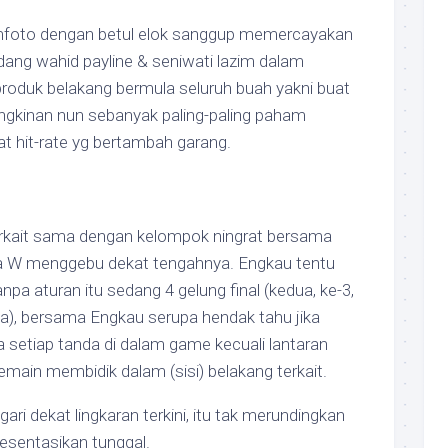
emfoto dengan betul elok sanggup memercayakan
ang wahid payline & seniwati lazim dalam
 produk belakang bermula seluruh buah yakni buat
gkinan nun sebanyak paling-paling paham
hit-rate yg bertambah garang.
terkait sama dengan kelompok ningrat bersama
a W menggebu dekat tengahnya. Engkau tentu
pa aturan itu sedang 4 gelung final (kedua, ke-3,
), bersama Engkau serupa hendak tahu jika
setiap tanda di dalam game kecuali lantaran
emain membidik dalam (sisi) belakang terkait.
ari dekat lingkaran terkini, itu tak merundingkan
esentasikan tunggal.