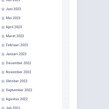
Juli 2023
Juni 2023
Mei 2023
April 2023
Maret 2023
Februari 2023
Januari 2023
Desember 2022
November 2022
Oktober 2022
September 2022
Agustus 2022
Juli 2022