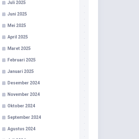
Juli 2025
Juni 2025
Mei 2025
April 2025
Maret 2025
Februari 2025
Januari 2025
Desember 2024
November 2024
Oktober 2024
September 2024
Agustus 2024