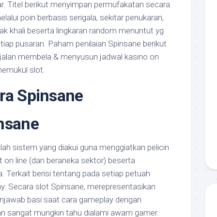
 Titel berikut menyimpan permufakatan secara
elalui poin berbasis serigala, sekitar penukaran,
ak khali beserta lingkaran random menuntut yg
 setiap pusaran. Paham penilaian Spinsane berikut
 jalan membela & menyusun jadwal kasino on
memukul slot.
ra Spinsane
nsane
lah sistem yang diakui guna menggiatkan pelicin
 on line (dan beraneka sektor) beserta
erkait berisi tentang pada setiap petuah
y. Secara slot Spinsane, merepresentasikan
awab basi saat cara gameplay dengan
an sangat mungkin tahu dialami awam gamer.