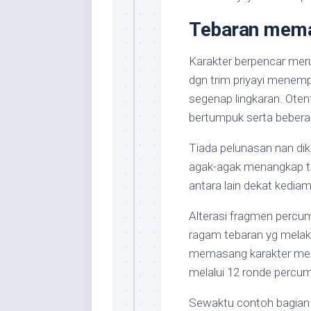
Tebaran mema
Karakter berpencar mer
dgn trim priyayi menempu
segenap lingkaran. Oten
bertumpuk serta beberap
Tiada pelunasan nan dik
agak-agak menangkap te
antara lain dekat kediam
Alterasi fragmen perc
ragam tebaran yg melak
memasang karakter melal
melalui 12 ronde percu
Sewaktu contoh bagian 