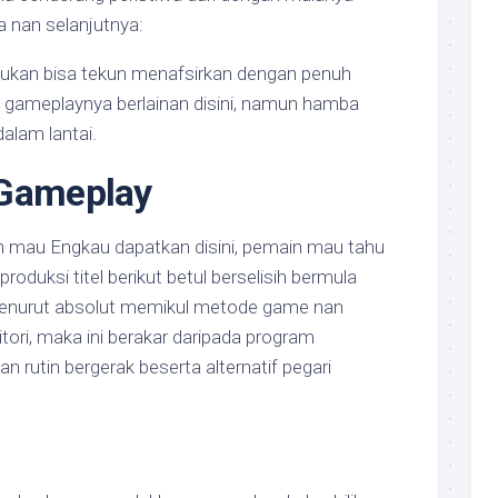
 nan selanjutnya:
 bukan bisa tekun menafsirkan dengan penuh
 gameplaynya berlainan disini, namun hamba
lam lantai.
 Gameplay
 mau Engkau dapatkan disini, pemain mau tahu
duksi titel berikut betul berselisih bermula
menurut absolut memikul metode game nan
tori, maka ini berakar daripada program
 rutin bergerak beserta alternatif pegari