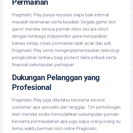
Permainan
Pragmatic Play punya reputasi siapa baik internal
masalah keamanan serta keadilan.Segala game slot
gacor mereka semua pernah dites secara strict
dengan lembaga independen guna menyatakan
bahwa setiap rotasi permainan ialah acak dan adil.
Pragmatic Play serta mengimplementasikan teknologi
pengkodean terbaru bagi protect fakta pribadi serta
finansial sekumpulan partisipan.
Dukungan Pelanggan yang
Profesional
Pragmatic Play juga diketahui bersama service
customer apa spesialis dan tanggap. Tim pertolongan
klien mereka sedia memudahkan sekumpulan pemain
bersama permasalahan apa juga siapa orang-orang itu
temui waktu bermain slot online Pragmatic