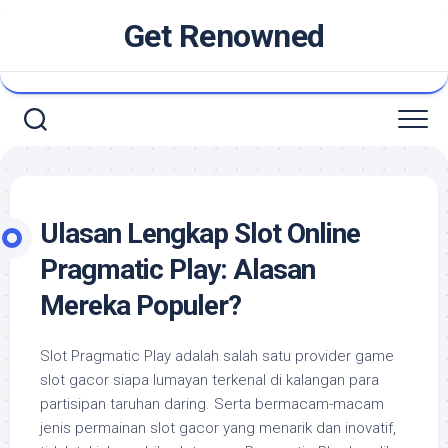
Skip
Get Renowned
to
content
Ulasan Lengkap Slot Online
Pragmatic Play: Alasan
Mereka Populer?
Slot Pragmatic Play adalah salah satu provider game
slot gacor siapa lumayan terkenal di kalangan para
partisipan taruhan daring. Serta bermacam-macam
jenis permainan slot gacor yang menarik dan inovatif,