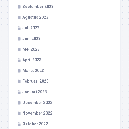
September 2023
Agustus 2023
Juli 2023
Juni 2023
Mei 2023
April 2023
Maret 2023
Februari 2023
Januari 2023
Desember 2022
November 2022
Oktober 2022