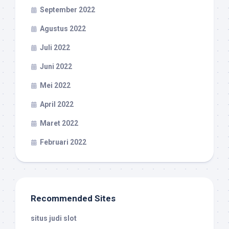
September 2022
Agustus 2022
Juli 2022
Juni 2022
Mei 2022
April 2022
Maret 2022
Februari 2022
Recommended Sites
situs judi slot