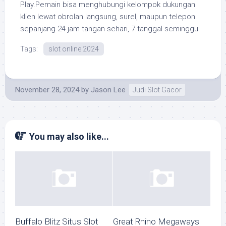
Play.Pemain bisa menghubungi kelompok dukungan
klien lewat obrolan langsung, surel, maupun telepon
sepanjang 24 jam tangan sehari, 7 tanggal seminggu.
Tags:
slot online 2024
November 28, 2024
by
Jason Lee
Judi Slot Gacor
You may also like...
Buffalo Blitz Situs Slot
Great Rhino Megaways