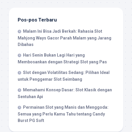
Pos-pos Terbaru
Malam Ini Bisa Jadi Berkah: Rahasia Slot
Mahjong Ways Gacor Parah Malam yang Jarang
Dibahas
Hari Senin Bukan Lagi Hari yang
Membosankan dengan Strategi Slot yang Pas
Slot dengan Volatilitas Sedang: Pilihan Ideal
untuk Penggemar Slot Seimbang
Memahami Konsep Dasar: Slot Klasik dengan
Sentuhan Api
Permainan Slot yang Manis dan Menggoda:
Semua yang Perlu Kamu Tahu tentang Candy
Burst PG Soft