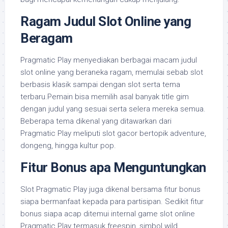
Ragam Judul Slot Online yang
Beragam
Pragmatic Play menyediakan berbagai macam judul
slot online yang beraneka ragam, memulai sebab slot
berbasis klasik sampai dengan slot serta tema
terbaru.Pemain bisa memilih asal banyak title gim
dengan judul yang sesuai serta selera mereka semua.
Beberapa tema dikenal yang ditawarkan dari
Pragmatic Play meliputi slot gacor bertopik adventure,
dongeng, hingga kultur pop.
Fitur Bonus apa Menguntungkan
Slot Pragmatic Play juga dikenal bersama fitur bonus
siapa bermanfaat kepada para partisipan. Sedikit fitur
bonus siapa acap ditemui internal game slot online
Pragmatic Play termasuk freespin, simbol wild,