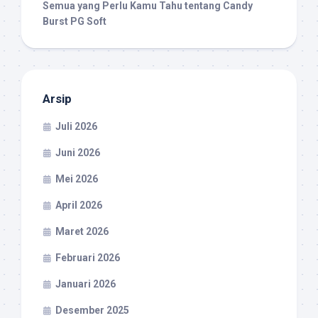
Semua yang Perlu Kamu Tahu tentang Candy
Burst PG Soft
Arsip
Juli 2026
Juni 2026
Mei 2026
April 2026
Maret 2026
Februari 2026
Januari 2026
Desember 2025