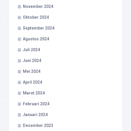
November 2024
Oktober 2024
September 2024
Agustus 2024
Juli 2024
Juni 2024
Mei 2024
April 2024
Maret 2024
Februari 2024
Januari 2024
Desember 2023