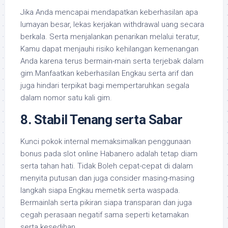
Jika Anda mencapai mendapatkan keberhasilan apa
lumayan besar, lekas kerjakan withdrawal uang secara
berkala. Serta menjalankan penarikan melalui teratur,
Kamu dapat menjauhi risiko kehilangan kemenangan
Anda karena terus bermain-main serta terjebak dalam
gim.Manfaatkan keberhasilan Engkau serta arif dan
juga hindari terpikat bagi mempertaruhkan segala
dalam nomor satu kali gim.
8. Stabil Tenang serta Sabar
Kunci pokok internal memaksimalkan penggunaan
bonus pada slot online Habanero adalah tetap diam
serta tahan hati. Tidak Boleh cepat-cepat di dalam
menyita putusan dan juga consider masing-masing
langkah siapa Engkau memetik serta waspada.
Bermainlah serta pikiran siapa transparan dan juga
cegah perasaan negatif sama seperti ketamakan
serta kesedihan.