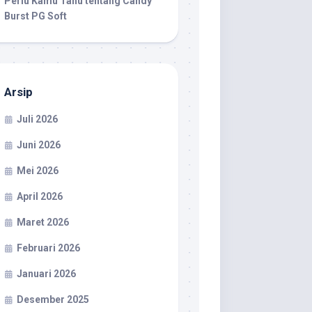
Perlu Kamu Tahu tentang Candy
Burst PG Soft
Arsip
Juli 2026
Juni 2026
Mei 2026
April 2026
Maret 2026
Februari 2026
Januari 2026
Desember 2025