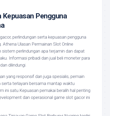
 Kepuasan Pengguna
ma
 gacor, perlindungan serta kepuasan pengguna
ng. Athena Ulasan Permainan Slot Online
istem perlindungan apa terjamin dan dapat
aku. Informasi pribadi dan jual beli moneter para
dan dilindungi.
n yang responsif dan juga spesialis, pemain
serta terlayani bersama mantap waktu
 ini satu.Kepuasan pemakai beralih hal penting
development dan operasional game slot gacor ini
ena Tinjauan Game Slot Berbunyi Nyaring terdiri