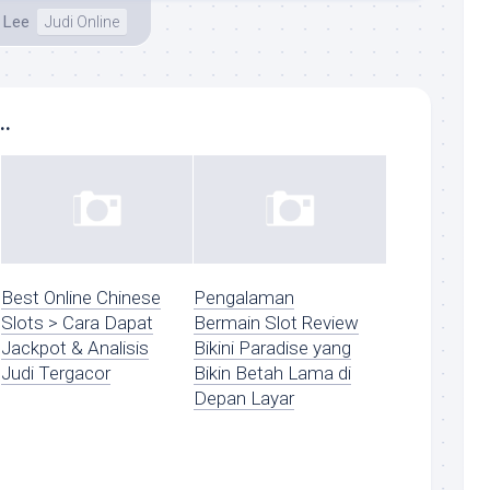
 Lee
Judi Online
..
Best Online Chinese
Pengalaman
Slots > Cara Dapat
Bermain Slot Review
Jackpot & Analisis
Bikini Paradise yang
Judi Tergacor
Bikin Betah Lama di
Depan Layar