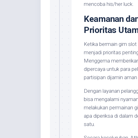
mencoba his/her luck.
Keamanan dan
Prioritas Uta
Ketika bermain gim slot
menjadi prioritas penti
Menggema memberikan s
dipercaya untuk para pel
partisipan dijamin aman 
Dengan layanan pelangga
bisa mengalami nyaman 
melakukan permainan gim
apa diperiksa di dalam 
satu.
Secara keseluruhan, Ath