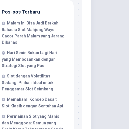
Pos-pos Terbaru
Malam Ini Bisa Jadi Berkah:
Rahasia Slot Mahjong Ways
Gacor Parah Malam yang Jarang
Dibahas
Hari Senin Bukan Lagi Hari
yang Membosankan dengan
Strategi Slot yang Pas
Slot dengan Volatilitas
Sedang: Pilihan Ideal untuk
Penggemar Slot Seimbang
Memahami Konsep Dasar:
Slot Klasik dengan Sentuhan Api
Permainan Slot yang Manis
dan Menggoda: Semua yang