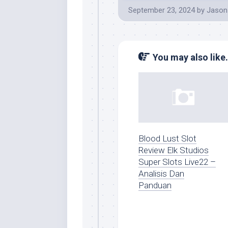
September 23, 2024
by
Jason
You may also like.
Blood Lust Slot
Review Elk Studios
Super Slots Live22 –
Analisis Dan
Panduan