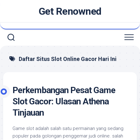
Skip
Get Renowned
to
content
Daftar Situs Slot Online Gacor Hari Ini
Perkembangan Pesat Game
Slot Gacor: Ulasan Athena
Tinjauan
Game slot adalah salah satu permainan yang sedang
populer pada golongan penggemar judi online. salah