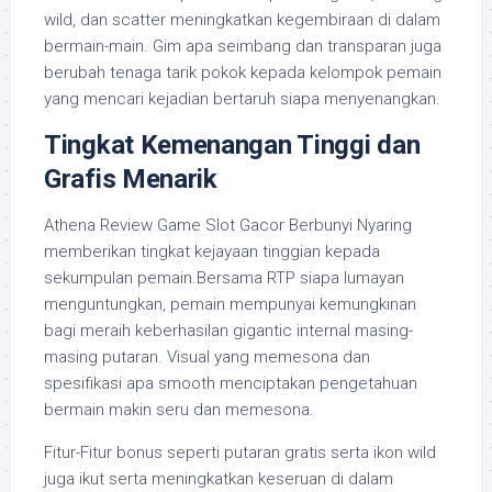
wild, dan scatter meningkatkan kegembiraan di dalam
bermain-main. Gim apa seimbang dan transparan juga
berubah tenaga tarik pokok kepada kelompok pemain
yang mencari kejadian bertaruh siapa menyenangkan.
Tingkat Kemenangan Tinggi dan
Grafis Menarik
Athena Review Game Slot Gacor Berbunyi Nyaring
memberikan tingkat kejayaan tinggian kepada
sekumpulan pemain.Bersama RTP siapa lumayan
menguntungkan, pemain mempunyai kemungkinan
bagi meraih keberhasilan gigantic internal masing-
masing putaran. Visual yang memesona dan
spesifikasi apa smooth menciptakan pengetahuan
bermain makin seru dan memesona.
Fitur-Fitur bonus seperti putaran gratis serta ikon wild
juga ikut serta meningkatkan keseruan di dalam