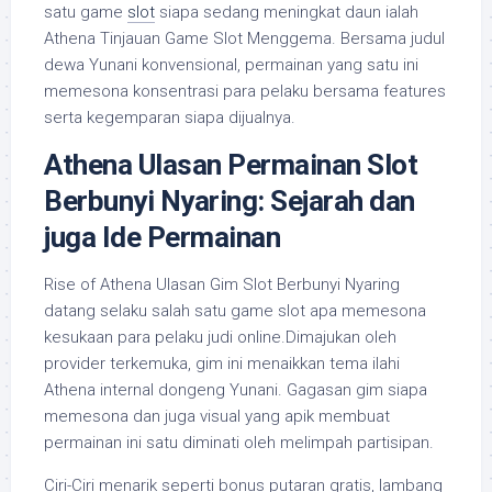
satu game
slot
siapa sedang meningkat daun ialah
Athena Tinjauan Game Slot Menggema. Bersama judul
dewa Yunani konvensional, permainan yang satu ini
memesona konsentrasi para pelaku bersama features
serta kegemparan siapa dijualnya.
Athena Ulasan Permainan Slot
Berbunyi Nyaring: Sejarah dan
juga Ide Permainan
Rise of Athena Ulasan Gim Slot Berbunyi Nyaring
datang selaku salah satu game slot apa memesona
kesukaan para pelaku judi online.Dimajukan oleh
provider terkemuka, gim ini menaikkan tema ilahi
Athena internal dongeng Yunani. Gagasan gim siapa
memesona dan juga visual yang apik membuat
permainan ini satu diminati oleh melimpah partisipan.
Ciri-Ciri menarik seperti bonus putaran gratis, lambang