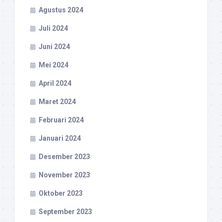
Agustus 2024
Juli 2024
Juni 2024
Mei 2024
April 2024
Maret 2024
Februari 2024
Januari 2024
Desember 2023
November 2023
Oktober 2023
September 2023